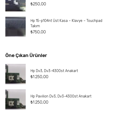
₺
250,00
Hp 15-p104nt Üst Kasa – Klavye – Touchpad
Takım
₺
750,00
Öne Çıkan Ürünler
Hp Dv3, Dv3-4300st Anakart
₺
1.250,00
Hp Pavilion Dv3, Dv3-4300st Anakart
₺
1.250,00