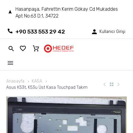
Hasanpaşa, Fahrettin Kerim Gökay Cd Mukaddes
Apt No:63 D:1, 34722
+90 533 553 29 42
Kullanıcı Girişi
Anasayfa
KASA
Asus K53t, K53u Üst Kasa Touchpad Takım