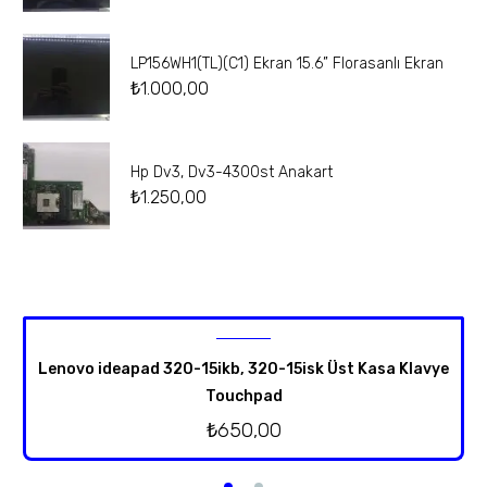
LP156WH1(TL)(C1) Ekran 15.6” Florasanlı Ekran
₺
1.000,00
Hp Dv3, Dv3-4300st Anakart
₺
1.250,00
Lenovo ideapad 320-15ikb, 320-15isk Üst Kasa Klavye
Touchpad
₺
650,00