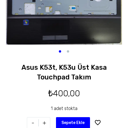
Asus K53t, K53u Üst Kasa
Touchpad Takım
₺
400,00
1 adet stokta
-
+
Sepete Ekle