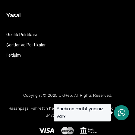
Yasal
Gizlilik Politikası
Şartlar ve Politikalar
İletişim
Copyright © 2025
UKWeb
. All Rights Reserved.
Yardıma mı ihtiyacınız
Hasanpaşa, Fahrettin Kerim Gökay Cd Mukaddes Apt No:63 D:1,
34722 Kadıköy/İstanbul
var?