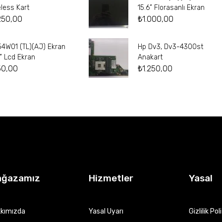
eless Kart
15.6” Florasanlı Ekran
250,00
₺
1.000,00
54W01 (TL)(AJ) Ekran
Hp Dv3, Dv3-4300st
4” Lcd Ekran
Anakart
50,00
₺
1.250,00
ağazamız
Hizmetler
Yasal
kımızda
Yasal Uyarı
Gizlilik Pol