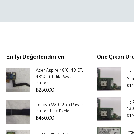
En İyi Değerlendirilen
Öne Çıkan Ür
Acer Aspire 4810, 4810T,
Hp 
4810TG Tetik Power
Ana
Button
₺
1.
₺
250,00
Hp 
Lenovo 920-13ikb Power
430
Button Flex Kablo
₺
1.
₺
450,00
İnt