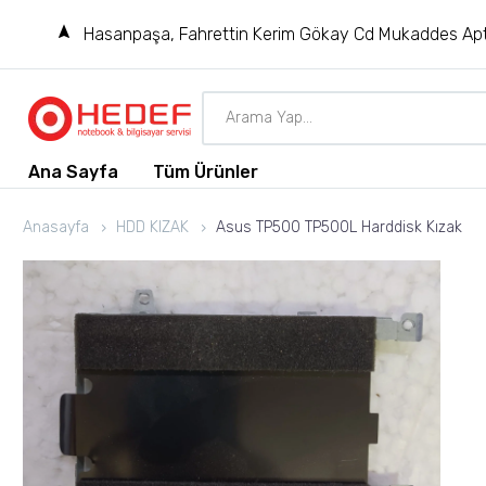
Hasanpaşa, Fahrettin Kerim Gökay Cd Mukaddes Apt
Ana Sayfa
Tüm Ürünler
Anasayfa
HDD KIZAK
Asus TP500 TP500L Harddisk Kızak