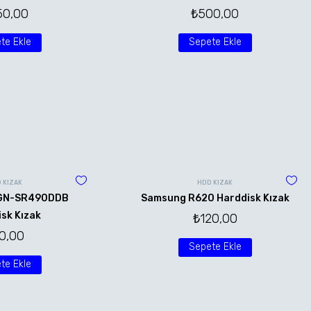
50,00
₺
500,00
te Ekle
Sepete Ekle
 KIZAK
HDD KIZAK
VGN-SR490DDB
Samsung R620 Harddisk Kızak
sk Kızak
₺
120,00
0,00
Sepete Ekle
te Ekle