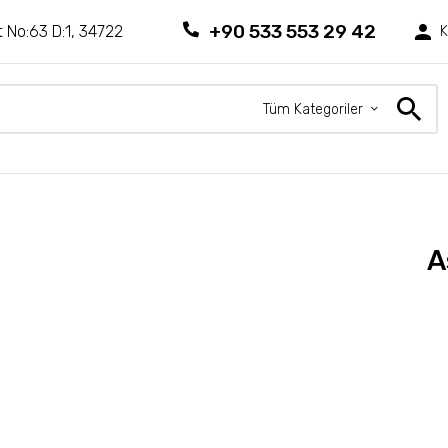
+90 533 553 29 42
 No:63 D:1, 34722
K
Tüm Kategoriler
A