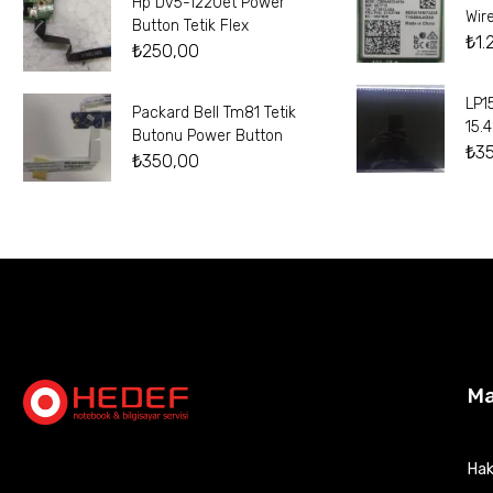
Hp Dv5-1220et Power
Wir
Button Tetik Flex
₺
1.
₺
250,00
LP1
Packard Bell Tm81 Tetik
15.
Butonu Power Button
₺
3
₺
350,00
M
Hak