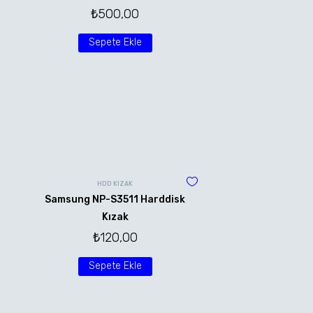
₺
500,00
Sepete Ekle
HDD KIZAK
Samsung NP-S3511 Harddisk
Kızak
₺
120,00
Sepete Ekle