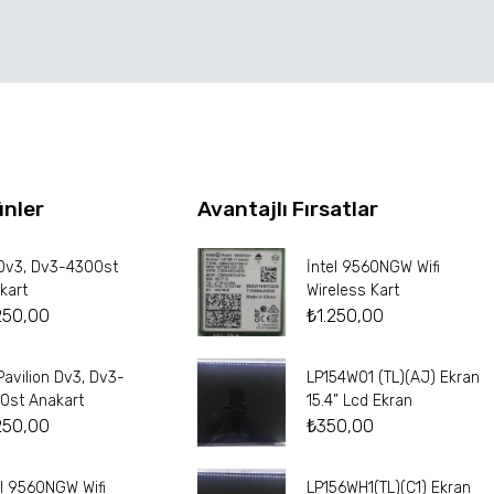
ünler
Avantajlı Fırsatlar
Dv3, Dv3-4300st
İntel 9560NGW Wifi
kart
Wireless Kart
250,00
₺
1.250,00
Pavilion Dv3, Dv3-
LP154W01 (TL)(AJ) Ekran
0st Anakart
15.4” Lcd Ekran
250,00
₺
350,00
el 9560NGW Wifi
LP156WH1(TL)(C1) Ekran