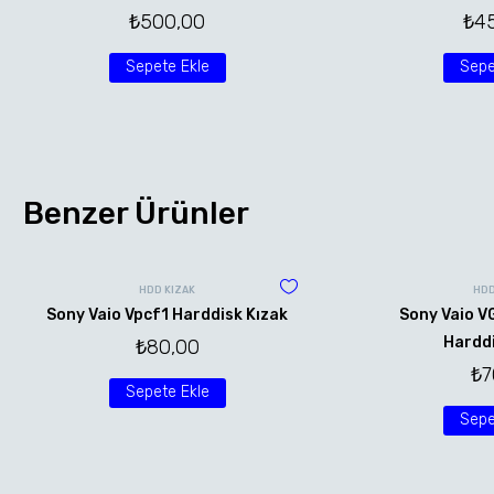
₺
500,00
₺
4
Sepete Ekle
Sepe
Benzer Ürünler
HDD KIZAK
HDD
Sony Vaio Vpcf1 Harddisk Kızak
Sony Vaio 
Harddi
₺
80,00
₺
7
Sepete Ekle
Sepe