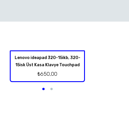
Lenovo ideapad 320-15ikb, 320-
Hp 350 G1 Harddis
15isk Üst Kasa Klavye Touchpad
₺
350,
₺
650,00