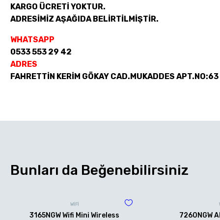
KARGO ÜCRETİ YOKTUR.
ADRESİMİZ AŞAĞIDA BELİRTİLMİŞTİR.
WHATSAPP
0533 553 29 42
ADRES
FAHRETTİN KERİM GÖKAY CAD.MUKADDES APT.NO:63
Bunları da Beğenebilirsiniz
WİFİ
3165NGW Wifi Mini Wireless
7260NGW AN 