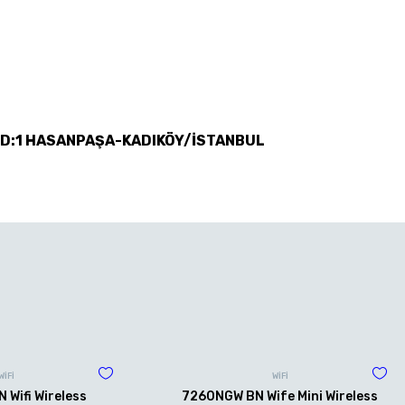
 D:1 HASANPAŞA-KADIKÖY/İSTANBUL
WİFİ
WİFİ
Wifi Wireless
7260NGW BN Wife Mini Wireless