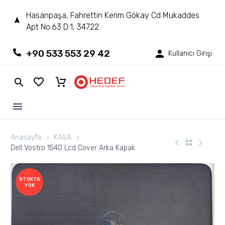
Hasanpaşa, Fahrettin Kerim Gökay Cd Mukaddes
Apt No:63 D:1, 34722
+90 533 553 29 42
Kullanıcı Girişi
Anasayfa
KASA
Dell Vostro 1540 Lcd Cover Arka Kapak
STOKTA
YOK