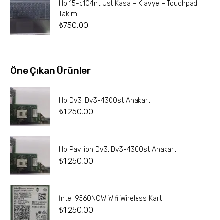
Hp 15-p104nt Üst Kasa – Klavye – Touchpad
Takım
₺
750,00
Öne Çıkan Ürünler
Hp Dv3, Dv3-4300st Anakart
₺
1.250,00
Hp Pavilion Dv3, Dv3-4300st Anakart
₺
1.250,00
İntel 9560NGW Wifi Wireless Kart
₺
1.250,00