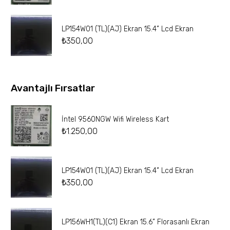
LP154W01 (TL)(AJ) Ekran 15.4” Lcd Ekran
₺
350,00
Avantajlı Fırsatlar
İntel 9560NGW Wifi Wireless Kart
₺
1.250,00
LP154W01 (TL)(AJ) Ekran 15.4” Lcd Ekran
₺
350,00
LP156WH1(TL)(C1) Ekran 15.6” Florasanlı Ekran