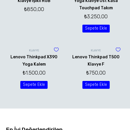
Klavye Işıklı RGB
Yoga Klavye Üst Kasa
Touchpad Takım
₺
850,00
₺
3.250,00
Sepete Ekle
KLAVYE
KLAVYE
Lenovo Thinkpad X390
Lenovo Thinkpad T500
Yoga Kalem
Klavye F
₺
1.500,00
₺
750,00
Sepete Ekle
Sepete Ekle
En İyi Değerlendirilen