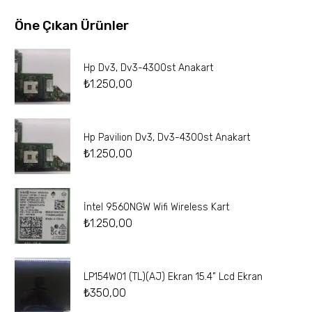
Öne Çıkan Ürünler
Hp Dv3, Dv3-4300st Anakart
₺
1.250,00
Hp Pavilion Dv3, Dv3-4300st Anakart
₺
1.250,00
İntel 9560NGW Wifi Wireless Kart
₺
1.250,00
LP154W01 (TL)(AJ) Ekran 15.4” Lcd Ekran
₺
350,00