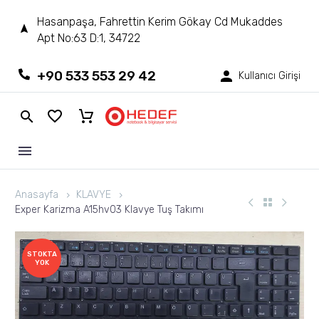
Hasanpaşa, Fahrettin Kerim Gökay Cd Mukaddes
Apt No:63 D:1, 34722
+90 533 553 29 42
Kullanıcı Girişi
Anasayfa
KLAVYE
Exper Karizma A15hv03 Klavye Tuş Takımı
STOKTA
YOK