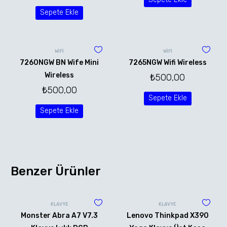
Sepete Ekle
WİFİ
WİFİ
7260NGW BN Wife Mini
7265NGW Wifi Wireless
Wireless
₺
500,00
₺
500,00
Sepete Ekle
Sepete Ekle
Benzer Ürünler
KLAVYE
KLAVYE
Monster Abra A7 V7.3
Lenovo Thinkpad X390