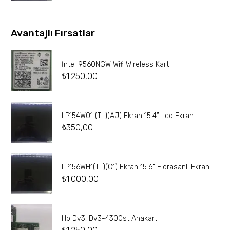
Avantajlı Fırsatlar
İntel 9560NGW Wifi Wireless Kart
₺
1.250,00
LP154W01 (TL)(AJ) Ekran 15.4” Lcd Ekran
₺
350,00
LP156WH1(TL)(C1) Ekran 15.6” Florasanlı Ekran
₺
1.000,00
Hp Dv3, Dv3-4300st Anakart