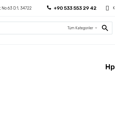
+90 533 553 29 42
 No:63 D:1, 34722
K
Tüm Kategoriler
Hp