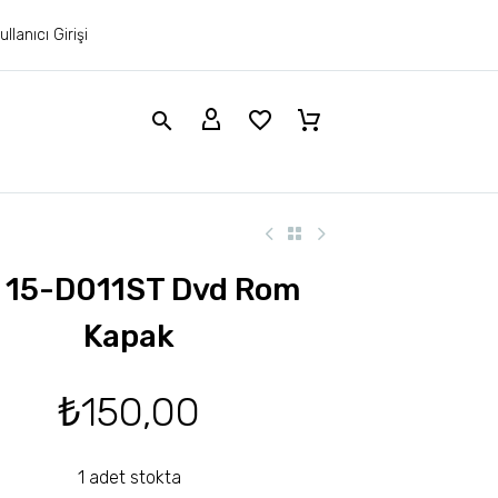
ullanıcı Girişi
 15-D011ST Dvd Rom
Kapak
₺
150,00
1 adet stokta