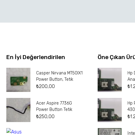
En İyi Değerlendirilen
Öne Çıkan Ür
Casper Nirvana MT50IX1
Hp 
Power Button, Tetik
Ana
₺
200,00
₺
1.
Acer Aspire 7736G
Hp 
Power Button Tetik
430
₺
250,00
₺
1.
İnt