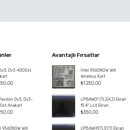
ünler
Avantajlı Fırsatlar
Dv3, Dv3-4300st
İntel 9560NGW Wifi
kart
Wireless Kart
250,00
₺
1.250,00
Pavilion Dv3, Dv3-
LP154W01 (TL)(AJ) Ekran
0st Anakart
15.4” Lcd Ekran
250,00
₺
350,00
el 9560NGW Wifi
LP156WH1(TL)(C1) Ekran