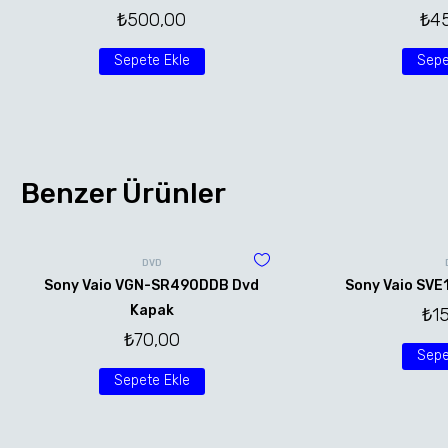
₺
500,00
₺
4
Sepete Ekle
Sepe
Benzer Ürünler
DVD
Sony Vaio VGN-SR490DDB Dvd
Sony Vaio SVE
Kapak
₺
1
₺
70,00
Sepe
Sepete Ekle