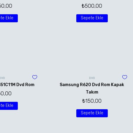
50,00
₺
500,00
te Ekle
Sepete Ekle
DVD
DVD
151C11M Dvd Rom
Samsung R620 Dvd Rom Kapak
Takım
50,00
₺
150,00
te Ekle
Sepete Ekle