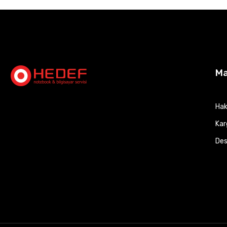
M
Hak
Kar
Des