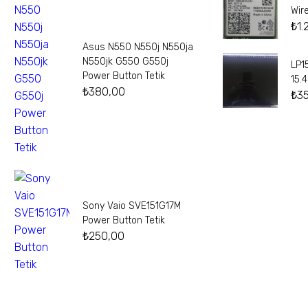
Wir
₺
1.
Asus N550 N550j N550ja
N550jk G550 G550j
LP1
Power Button Tetik
15.
₺
380,00
₺
3
Sony Vaio SVE151G17M
Power Button Tetik
₺
250,00