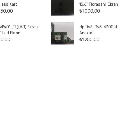
eless Kart
15.6” Florasanlı Ekran
250,00
₺
1.000,00
54W01 (TL)(AJ) Ekran
Hp Dv3, Dv3-4300st
4” Lcd Ekran
Anakart
50,00
₺
1.250,00