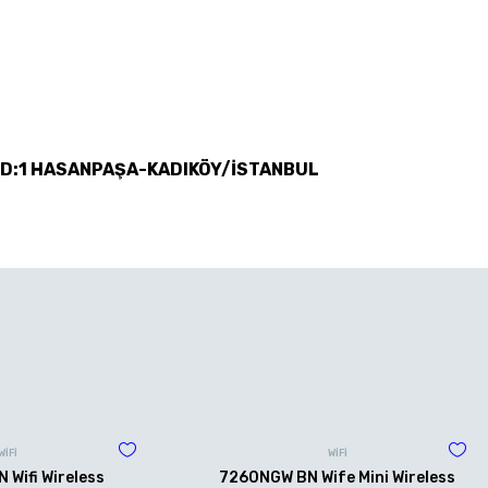
 D:1 HASANPAŞA-KADIKÖY/İSTANBUL
WİFİ
WİFİ
Wifi Wireless
7260NGW BN Wife Mini Wireless