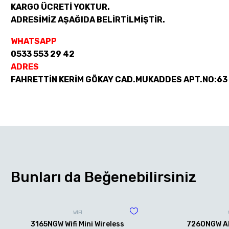
KARGO ÜCRETİ YOKTUR.
ADRESİMİZ AŞAĞIDA BELİRTİLMİŞTİR.
WHATSAPP
0533 553 29 42
ADRES
FAHRETTİN KERİM GÖKAY CAD.MUKADDES APT.NO:63
Bunları da Beğenebilirsiniz
WİFİ
3165NGW Wifi Mini Wireless
7260NGW AN 