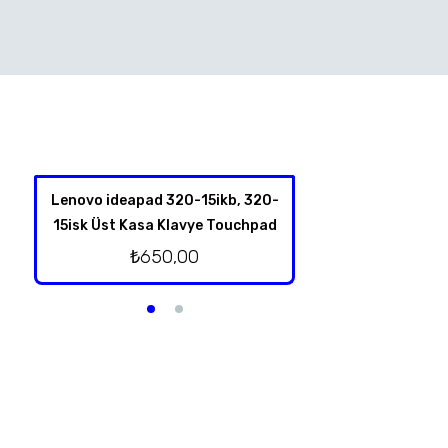
Lenovo ideapad 320-15ikb, 320-
Lenovo Thinkpad Y
15isk Üst Kasa Klavye Touchpad
Kalem Dokunm
₺
650,00
₺
1.250,