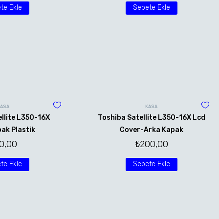
te Ekle
Sepete Ekle
KASA
KASA
llite L350-16X
Toshiba Satellite L350-16X Lcd
ak Plastik
Cover-Arka Kapak
0,00
₺
200,00
te Ekle
Sepete Ekle