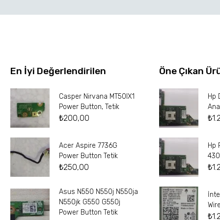
En İyi Değerlendirilen
Öne Çıkan Ür
Casper Nirvana MT50IX1
Hp 
Power Button, Tetik
Ana
₺
200,00
₺
1.
Acer Aspire 7736G
Hp 
Power Button Tetik
430
₺
250,00
₺
1.
Asus N550 N550j N550ja
İnt
N550jk G550 G550j
Wir
Power Button Tetik
₺
1.