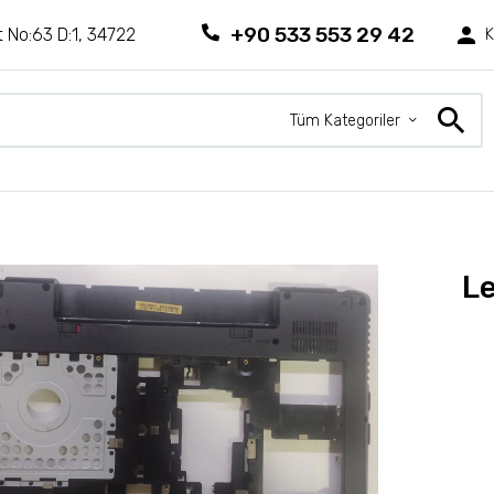
+90 533 553 29 42
 No:63 D:1, 34722
K
Tüm Kategoriler
Le