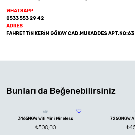
WHATSAPP
0533 553 29 42
ADRES
FAHRETTİN KERİM GÖKAY CAD.MUKADDES APT.NO:63
Bunları da Beğenebilirsiniz
WİFİ
3165NGW Wifi Mini Wireless
7260NGW AN 
₺
500,00
₺
4