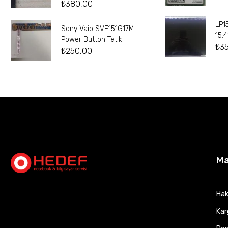
₺
380,00
LP1
Sony Vaio SVE151G17M
15.
Power Button Tetik
₺
3
₺
250,00
M
Hak
Kar