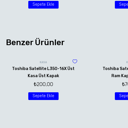
Sepete Ekle
Sepe
Benzer Ürünler
KASA
Toshiba Satellite L350-16X Üst
Toshiba Sate
Kasa Üst Kapak
Ram Kap
₺
200,00
₺
7
Sepete Ekle
Sepe