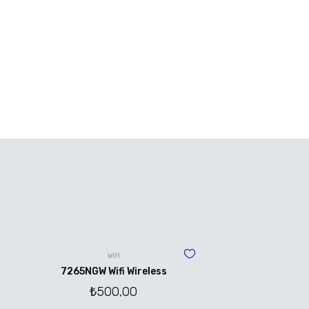
WİFİ
7265NGW Wifi Wireless
₺
500,00