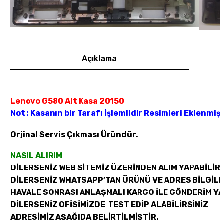
Açıklama
Lenovo G580 Alt Kasa 20150
Not : Kasanın bir Tarafı İşlemlidir Resimleri Eklenmiş
Orjinal Servis Çıkması Üründür.
NASIL ALIRIM
DİLERSENİZ WEB SİTEMİZ ÜZERİNDEN ALIM YAPABİLİR
DİLERSENİZ WHATSAPP’TAN ÜRÜNÜ VE ADRES BİLGİLE
HAVALE SONRASI ANLAŞMALI KARGO İLE GÖNDERİM Y
DİLERSENİZ OFİSİMİZDE TEST EDİP ALABİLİRSİNİZ
ADRESİMİZ AŞAĞIDA BELİRTİLMİŞTİR.