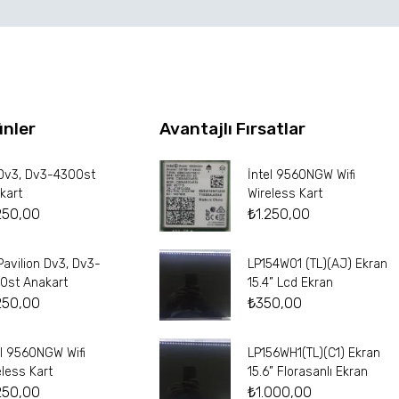
ünler
Avantajlı Fırsatlar
Dv3, Dv3-4300st
İntel 9560NGW Wifi
kart
Wireless Kart
250,00
₺
1.250,00
Pavilion Dv3, Dv3-
LP154W01 (TL)(AJ) Ekran
0st Anakart
15.4” Lcd Ekran
250,00
₺
350,00
el 9560NGW Wifi
LP156WH1(TL)(C1) Ekran
eless Kart
15.6” Florasanlı Ekran
250,00
₺
1.000,00