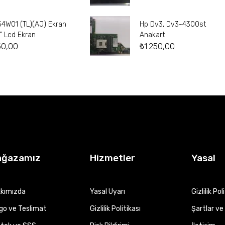
54W01 (TL)(AJ) Ekran
Hp Dv3, Dv3-4300st
4” Lcd Ekran
Anakart
50,00
₺
1.250,00
ağazamız
Hizmetler
Yasal
kımızda
Yasal Uyarı
Gizlilik Pol
go ve Teslimat
Gizlilik Politikası
Şartlar ve 