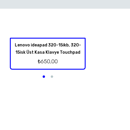
Lenovo ideapad 320-15ikb, 320-
Lenovo Thinkpad Y
15isk Üst Kasa Klavye Touchpad
Kalem Dokunm
₺
650,00
₺
1.250,