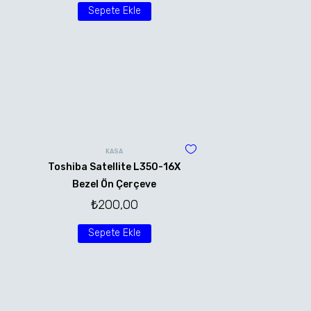
Sepete Ekle
KASA
Toshiba Satellite L350-16X
Bezel Ön Çerçeve
₺
200,00
Sepete Ekle