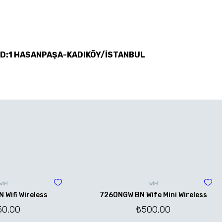
 D:1 HASANPAŞA-KADIKÖY/İSTANBUL
WİFİ
WİFİ
Wifi Wireless
7260NGW BN Wife Mini Wireless
50,00
₺
500,00