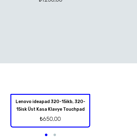
Lenovo ideapad 320-15ikb, 320-
Lenovo Thinkpad Y
15isk Üst Kasa Klavye Touchpad
Kalem Dokunm
₺
650,00
₺
1.250,