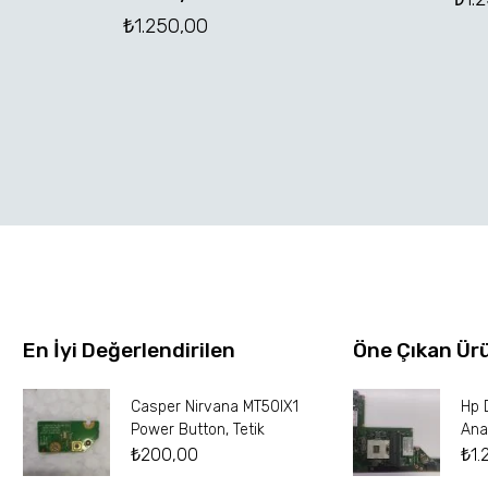
₺
1.250,00
En İyi Değerlendirilen
Öne Çıkan Ür
Casper Nirvana MT50IX1
Hp 
Power Button, Tetik
Ana
₺
200,00
₺
1.