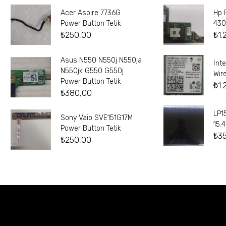
Acer Aspire 7736G
Hp 
Power Button Tetik
430
₺
250,00
₺
1.
Asus N550 N550j N550ja
İnt
N550jk G550 G550j
Wir
Power Button Tetik
₺
1.
₺
380,00
LP1
Sony Vaio SVE151G17M
15.
Power Button Tetik
₺
3
₺
250,00