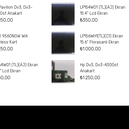
Pavilion Dv3, Dv3-
LP154W01 (TL)(AJ) Ekran
0st Anakart
15.4” Lcd Ekran
250,00
₺
350,00
el 9560NGW Wifi
LP156WH1(TL)(C1) Ekran
eless Kart
15.6” Florasanlı Ekran
250,00
₺
1.000,00
54W01 (TL)(AJ) Ekran
Hp Dv3, Dv3-4300st
4” Lcd Ekran
Anakart
50,00
₺
1.250,00