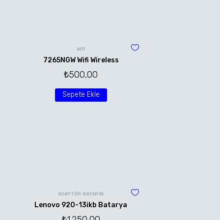
WİFİ
7265NGW Wifi Wireless
₺
500,00
Sepete Ekle
ADAPTÖR-BATARYA
Lenovo 920-13ikb Batarya
₺
1.250,00