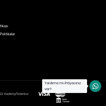
itikası
Politikalar
Yardıma mı ihtiyacınız
var?
22 Kadıköy/İstanbul