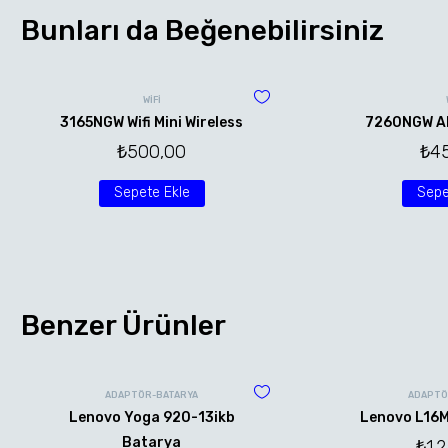
Bunları da Beğenebilirsiniz
WİFİ
3165NGW Wifi Mini Wireless
7260NGW AN 
₺
500,00
₺
4
Sepete Ekle
Sepe
Benzer Ürünler
ADAPTÖR-BATARYA
ADAPTÖ
Lenovo Yoga 920-13ikb
Lenovo L16
Batarya
₺
1.