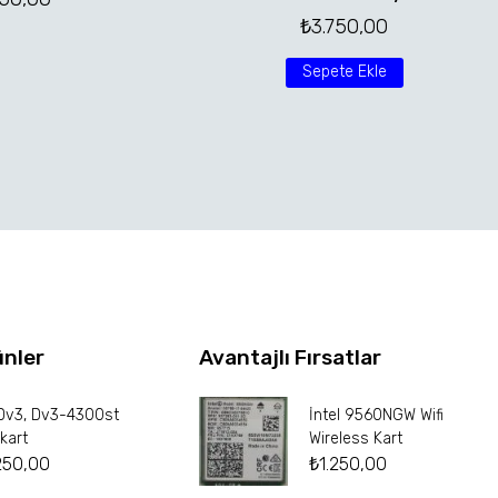
₺
3.750,00
Sepete Ekle
ünler
Avantajlı Fırsatlar
Dv3, Dv3-4300st
İntel 9560NGW Wifi
kart
Wireless Kart
250,00
₺
1.250,00