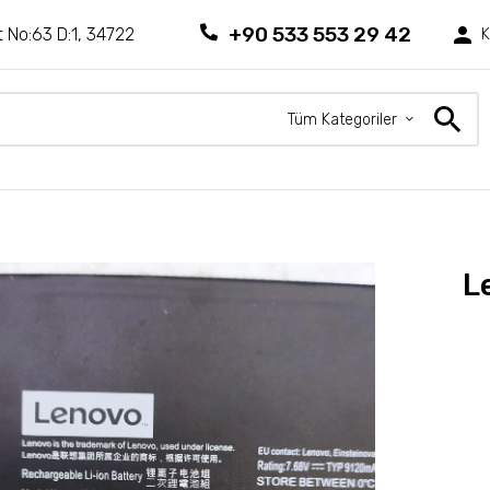
+90 533 553 29 42
 No:63 D:1, 34722
K
Tüm Kategoriler
L