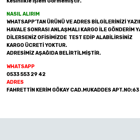
Kesinlikle İşlem Görmemiştir.
NASIL ALIRIM
WHATSAPP’TAN ÜRÜNÜ VE ADRES BİLGİLERİNİZİ YAZI
HAVALE SONRASI ANLAŞMALI KARGO İLE GÖNDERİM Y
DİLERSENİZ OFİSİMİZDE TEST EDİP ALABİLİRSİNİZ
KARGO ÜCRETİ YOKTUR.
ADRESİMİZ AŞAĞIDA BELİRTİLMİŞTİR.
WHATSAPP
0533 553 29 42
ADRES
FAHRETTİN KERİM GÖKAY CAD.MUKADDES APT.NO:63