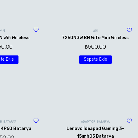
WİFİ
WİFİ
Wifi Wireless
7260NGW BN Wife Mini Wireless
50,00
₺
500,00
te Ekle
Sepete Ekle
R-BATARYA
ADAPTÖR-BATARYA
M4P60 Batarya
Lenovo İdeapad Gaming 3-
15ımh05 Batarya
250,00