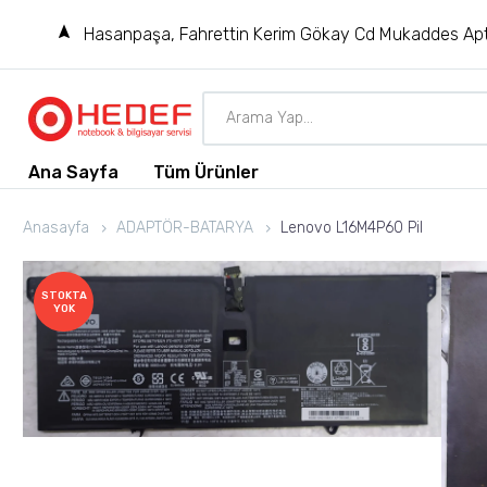
Hasanpaşa, Fahrettin Kerim Gökay Cd Mukaddes Apt
Ana Sayfa
Tüm Ürünler
Anasayfa
ADAPTÖR-BATARYA
Lenovo L16M4P60 Pil
STOKTA
YOK