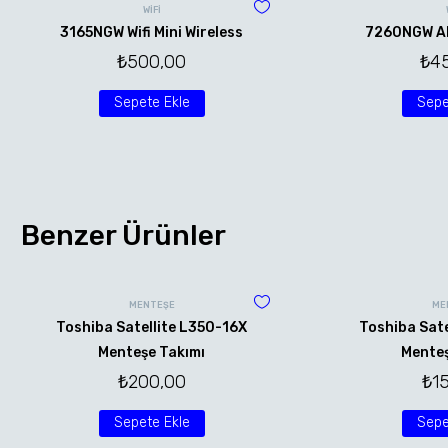
WİFİ
3165NGW Wifi Mini Wireless
7260NGW AN 
₺
500,00
₺
4
Sepete Ekle
Sepe
Benzer Ürünler
MENTEŞE
ME
Toshiba Satellite L350-16X
Toshiba Sate
Menteşe Takımı
Menteş
₺
200,00
₺
1
Sepete Ekle
Sepe