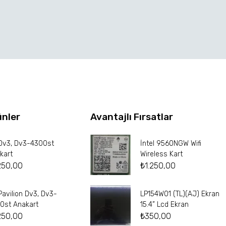
ünler
Avantajlı Fırsatlar
Dv3, Dv3-4300st
İntel 9560NGW Wifi
kart
Wireless Kart
250,00
₺
1.250,00
Pavilion Dv3, Dv3-
LP154W01 (TL)(AJ) Ekran
0st Anakart
15.4” Lcd Ekran
250,00
₺
350,00