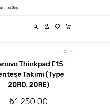
ullanıcı Girişi
enovo Thinkpad E15
nteşe Takımı (Type
20RD, 20RE)
₺
1.250,00