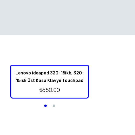
Lenovo ideapad 320-15ikb, 320-
Lenovo İdeapad
15isk Üst Kasa Klavye Touchpad
Hoparl
₺
650,00
₺
250,