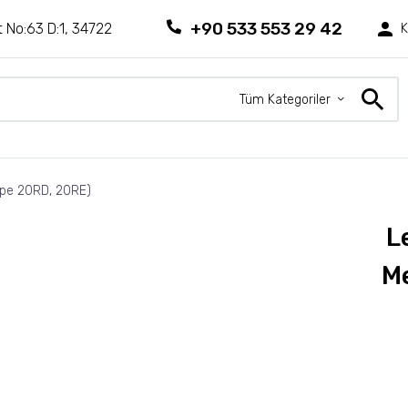
+90 533 553 29 42
 No:63 D:1, 34722
K
Tüm Kategoriler
ype 20RD, 20RE)
L
Me