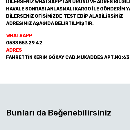
DİLERSENİZ WHATSAPP’TAN ÜRÜNÜ VE ADRES BİLGİLE
HAVALE SONRASI ANLAŞMALI KARGO İLE GÖNDERİM Y
DİLERSENİZ OFİSİMİZDE TEST EDİP ALABİLİRSİNİZ
ADRESİMİZ AŞAĞIDA BELİRTİLMİŞTİR.
WHATSAPP
0533 553 29 42
ADRES
FAHRETTİN KERİM GÖKAY CAD.MUKADDES APT.NO:63
Bunları da Beğenebilirsiniz