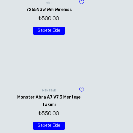
WİFİ
7265NGW Wifi Wireless
₺
500,00
Sepete Ekle
MENTEŞE
Monster Abra A7 V7.3 Menteşe
Takımı
₺
550,00
Sepete Ekle