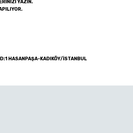
RİNİZİ YAZIN.
APILIYOR.
 D:1 HASANPAŞA-KADIKÖY/İSTANBUL