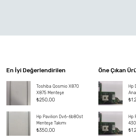
En İyi Değerlendirilen
Öne Çıkan Ür
Toshiba Qosmio X870
Hp 
X875 Menteşe
Ana
₺
250,00
₺
1.
Hp Pavilion Dv6-6b80st
Hp 
Menteşe Takımı
430
₺
350,00
₺
1.