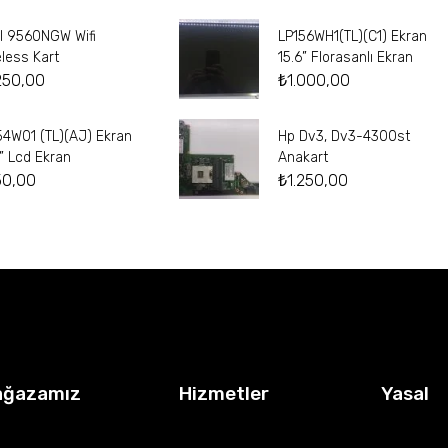
el 9560NGW Wifi
LP156WH1(TL)(C1) Ekran
eless Kart
15.6” Florasanlı Ekran
250,00
₺
1.000,00
54W01 (TL)(AJ) Ekran
Hp Dv3, Dv3-4300st
4” Lcd Ekran
Anakart
50,00
₺
1.250,00
ağazamız
Hizmetler
Yasal