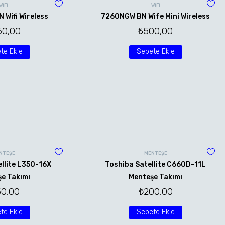
WİFİ
WİFİ
Wifi Wireless
7260NGW BN Wife Mini Wireless
50,00
₺
500,00
te Ekle
Sepete Ekle
NTEŞE
MENTEŞE
llite L350-16X
Toshiba Satellite C660D-11L
e Takımı
Menteşe Takımı
50,00
₺
200,00
te Ekle
Sepete Ekle