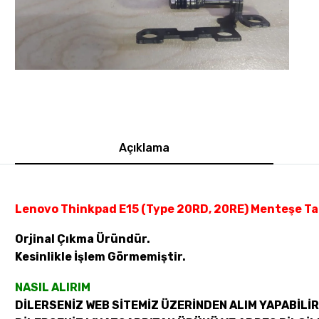
Açıklama
Lenovo Thinkpad E15 (Type 20RD, 20RE) Menteşe Ta
Orjinal Çıkma Üründür.
Kesinlikle İşlem Görmemiştir.
NASIL ALIRIM
DİLERSENİZ WEB SİTEMİZ ÜZERİNDEN ALIM YAPABİLİR