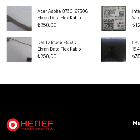
Acer Aspire 8730, 8730G
İnt
Ekran Data Flex Kablo
Wir
₺
250,00
₺
1.
Dell Latitude E5530
LP1
Ekran Data Flex Kablo
15.
₺
250,00
₺
3
M