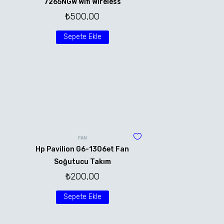
7265NGW Wifi Wireless
₺
500,00
Sepete Ekle
FAN
Hp Pavilion G6-1306et Fan
Soğutucu Takım
₺
200,00
Sepete Ekle