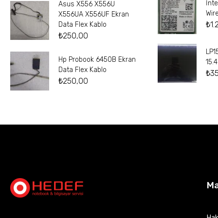
İnt
Asus X556 X556U
Wir
X556UA X556UF Ekran
₺
1.
Data Flex Kablo
₺
250,00
LP1
Hp Probook 6450B Ekran
15.
Data Flex Kablo
₺
3
₺
250,00
M
Hak