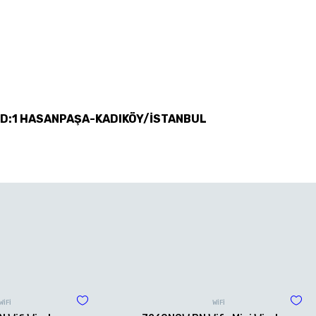
 D:1 HASANPAŞA-KADIKÖY/İSTANBUL
WİFİ
WİFİ