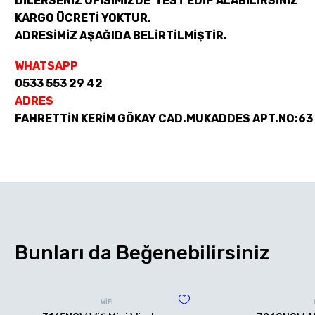
DİLERSENİZ OFİSİMİZDE TEST EDİP ALABİLİRSİNİZ
KARGO ÜCRETİ YOKTUR.
ADRESİMİZ AŞAĞIDA BELİRTİLMİŞTİR.
WHATSAPP
0533 553 29 42
ADRES
FAHRETTİN KERİM GÖKAY CAD.MUKADDES APT.NO:63
Bunları da Beğenebilirsiniz
WİFİ