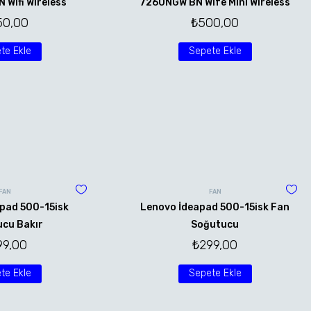
Wifi Wireless
7260NGW BN Wife Mini Wireless
50,00
₺
500,00
te Ekle
Sepete Ekle
FAN
FAN
pad 500-15isk
Lenovo İdeapad 500-15isk Fan
cu Bakır
Soğutucu
99,00
₺
299,00
te Ekle
Sepete Ekle