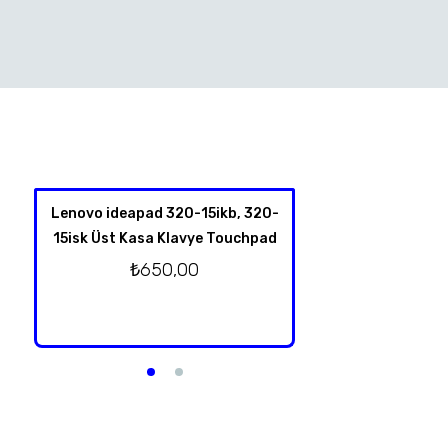
Lenovo ideapad 320-15ikb, 320-
HP Spectre X360 
15isk Üst Kasa Klavye Touchpad
4001NT 13-Y TPN-
Klavye Üst Kas
₺
650,00
Orjinal T
₺
2.750,