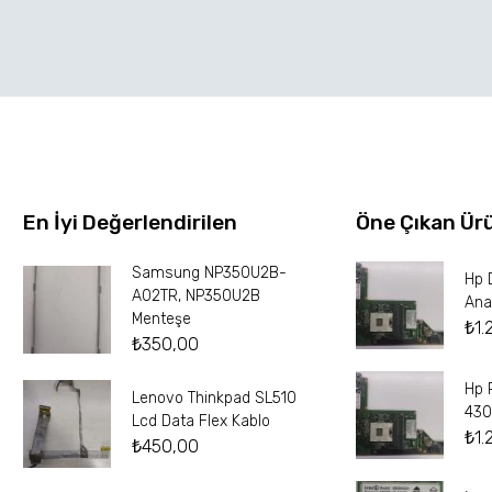
En İyi Değerlendirilen
Öne Çıkan Ür
Samsung NP350U2B-
Hp 
A02TR, NP350U2B
Ana
Menteşe
₺
1.
₺
350,00
Hp 
Lenovo Thinkpad SL510
430
Lcd Data Flex Kablo
₺
1.
₺
450,00