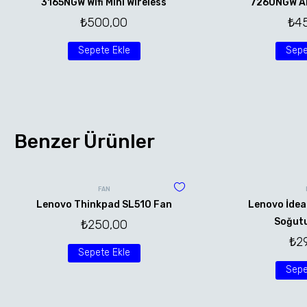
3165NGW Wifi Mini Wireless
7260NGW AN 
₺
500,00
₺
4
Sepete Ekle
Sepe
Benzer Ürünler
FAN
Lenovo Thinkpad SL510 Fan
Lenovo İdea
Soğutu
₺
250,00
₺
2
Sepete Ekle
Sepe