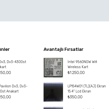
ünler
Avantajlı Fırsatlar
Dv3, Dv3-4300st
İntel 9560NGW Wifi
kart
Wireless Kart
250,00
₺
1.250,00
Pavilion Dv3, Dv3-
LP154W01 (TL)(AJ) Ekran
0st Anakart
15.4” Lcd Ekran
250,00
₺
350,00