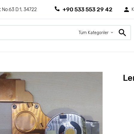
+90 533 553 29 42
 No:63 D:1, 34722
K
Tüm Kategoriler
Le