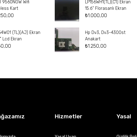
el 9560NGW Wifi
LP156WH1(TL)(C1) Ekran
eless Kart
15.6” Florasanlı Ekran
250,00
₺
1.000,00
54W01 (TL)(AJ) Ekran
Hp Dv3, Dv3-4300st
4” Lcd Ekran
Anakart
50,00
₺
1.250,00
ağazamız
Hizmetler
Yasal
kımızda
Yasal Uyarı
Gizlilik Pol