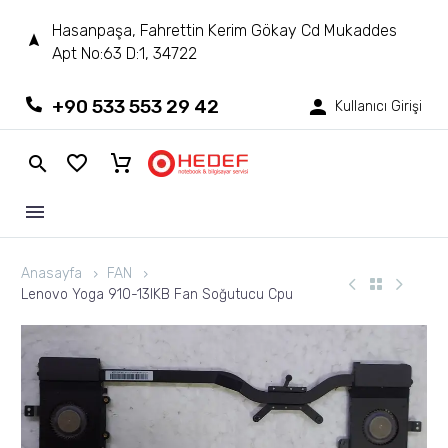
Hasanpaşa, Fahrettin Kerim Gökay Cd Mukaddes
Apt No:63 D:1, 34722
+90 533 553 29 42
Kullanıcı Girişi
Anasayfa
FAN
Lenovo Yoga 910-13IKB Fan Soğutucu Cpu