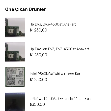
Öne Çıkan Ürünler
Hp Dv3, Dv3-4300st Anakart
₺
1.250,00
Hp Pavilion Dv3, Dv3-4300st Anakart
₺
1.250,00
İntel 9560NGW Wifi Wireless Kart
₺
1.250,00
LP154W01 (TL)(AJ) Ekran 15.4” Lcd Ekran
₺
350,00