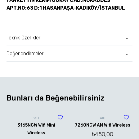
FAHRETTİN KERİM GÖKAY CAD.MUKADDES
APT.NO:63 D:1 HASANPAŞA-KADIKÖY/İSTANBUL
Teknik Özellikler
Değerlendirmeler
Bunları da Beğenebilirsiniz
WİFİ
WİFİ
3165NGW Wifi Mini
7260NGW AN Wifi Wireless
Wireless
₺
450,00