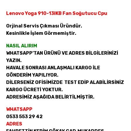
Lenovo Yoga 910-13IKB Fan Soğutucu Cpu
Orjinal Servis Çıkması Üründür.
Kesinlikle İşlem Görmemiştir.
NASIL ALIRIM
WHATSAPP’TAN ÜRÜNÜ VE ADRES BİLGİLERİNİZİ
YAZIN.
HAVALE SONRASI ANLAŞMALI KARGO İLE
GÖNDERİM YAPILIYOR.
DİLERSENİZ OFİSİMİZDE TEST EDİP ALABİLİRSİNİZ
KARGO ÜCRETİ YOKTUR.
ADRESİMİZ AŞAĞIDA BELİRTİLMİŞTİR.
WHATSAPP
0533 553 29 42
ADRES