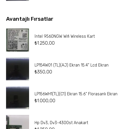
Avantajlı Fırsatlar
İntel 9560NGW Wifi Wireless Kart
₺
1.250,00
LP154W01 (TL)(AJ) Ekran 15.4” Lcd Ekran
₺
350,00
LP156WH1(TL)(C1) Ekran 15.6” Florasanlı Ekran
₺
1.000,00
Hp Dv3, Dv3-4300st Anakart