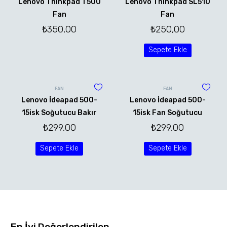
Lenovo Thinkpad T500
Lenovo Thinkpad SL510
Fan
Fan
₺
350,00
₺
250,00
Sepete Ekle
FAN
FAN
Lenovo İdeapad 500-
Lenovo İdeapad 500-
15isk Soğutucu Bakır
15isk Fan Soğutucu
₺
299,00
₺
299,00
Sepete Ekle
Sepete Ekle
En İyi Değerlendirilen