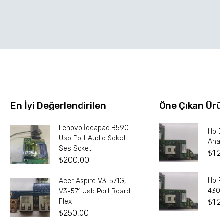
En İyi Değerlendirilen
Öne Çıkan Ür
Lenovo İdeapad B590
Hp 
Usb Port Audio Soket
Ana
Ses Soket
₺
1.
₺
200,00
Hp 
Acer Aspire V3-571G,
430
V3-571 Usb Port Board
₺
1.
Flex
₺
250,00