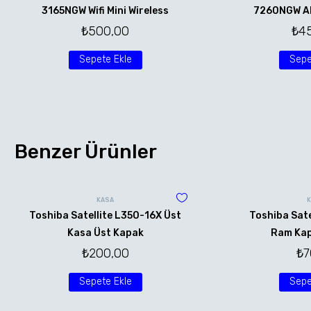
3165NGW Wifi Mini Wireless
7260NGW AN 
₺
500,00
₺
4
Sepete Ekle
Sepe
Benzer Ürünler
KASA
Toshiba Satellite L350-16X Üst
Toshiba Sate
Kasa Üst Kapak
Ram Kap
₺
200,00
₺
7
Sepete Ekle
Sepe