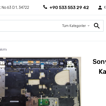
+90 533 553 29 42
 No:63 D:1, 34722
K
Tüm Kategoriler
akımı
Son
Ka