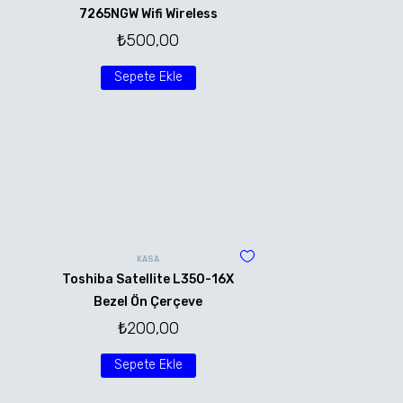
7265NGW Wifi Wireless
₺
500,00
Sepete Ekle
KASA
Toshiba Satellite L350-16X
Bezel Ön Çerçeve
₺
200,00
Sepete Ekle