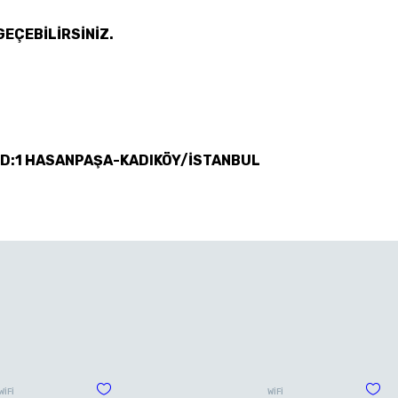
GEÇEBİLİRSİNİZ.
 D:1 HASANPAŞA-KADIKÖY/İSTANBUL
WİFİ
WİFİ