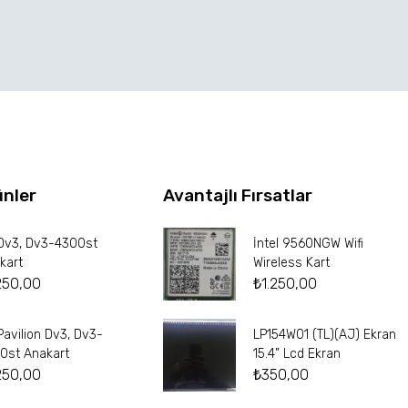
ünler
Avantajlı Fırsatlar
Dv3, Dv3-4300st
İntel 9560NGW Wifi
kart
Wireless Kart
250,00
₺
1.250,00
Pavilion Dv3, Dv3-
LP154W01 (TL)(AJ) Ekran
0st Anakart
15.4” Lcd Ekran
250,00
₺
350,00