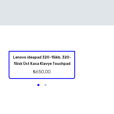
Lenovo ideapad 320-15ikb, 320-
Lenovo İdeapad
15isk Üst Kasa Klavye Touchpad
Hoparl
₺
650,00
₺
250,