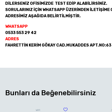
DİLERSENİZ OFİSİMİZDE TEST EDİP ALABİLİRSİNİZ.
SORULARINIZ İÇİN WHATSAPP ÜZERİNDEN İLETİŞİME 
ADRESİMİZ AŞAĞIDA BELİRTİLMİŞTİR.
WHATSAPP
0533 553 29 42
ADRES
FAHRETTİN KERİM GÖKAY CAD.MUKADDES APT.NO:63
Bunları da Beğenebilirsiniz
WİFİ