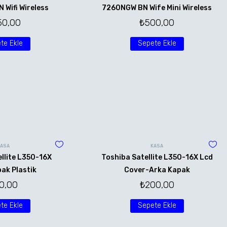
Wifi Wireless
7260NGW BN Wife Mini Wireless
50,00
₺
500,00
te Ekle
Sepete Ekle
KASA
KASA
llite L350-16X
Toshiba Satellite L350-16X Lcd
ak Plastik
Cover-Arka Kapak
0,00
₺
200,00
te Ekle
Sepete Ekle