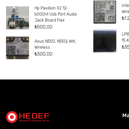
İnt
Hp Pavillion X2 12-
Wir
b000nt Usb Port Audio
₺
1.
Jack Board Flex
₺
500,00
LP1
15.
Asus N550, N550j Wifi,
₺
3
Wireless
₺
300,00
M