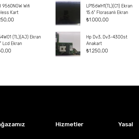
el 9560NGW Wifi
LP156WH1(TL)(C1) Ekran
eless Kart
15.6” Florasanlı Ekran
250,00
₺
1.000,00
54W01 (TL)(AJ) Ekran
Hp Dv3, Dv3-4300st
4” Lcd Ekran
Anakart
50,00
₺
1.250,00
ağazamız
Hizmetler
Yasal