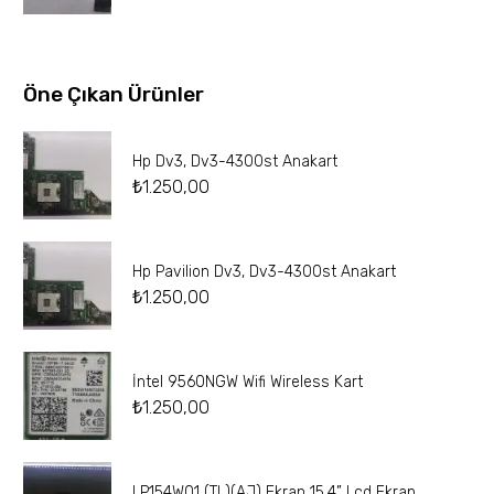
Öne Çıkan Ürünler
Hp Dv3, Dv3-4300st Anakart
₺
1.250,00
Hp Pavilion Dv3, Dv3-4300st Anakart
₺
1.250,00
İntel 9560NGW Wifi Wireless Kart
₺
1.250,00
LP154W01 (TL)(AJ) Ekran 15.4” Lcd Ekran