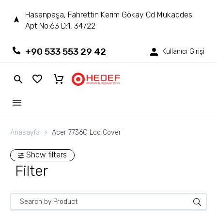
Hasanpaşa, Fahrettin Kerim Gökay Cd Mukaddes
Apt No:63 D:1, 34722
+90 533 553 29 42
Kullanıcı Girişi
Anasayfa
Acer 7736G Lcd Cover
Show filters
Filter