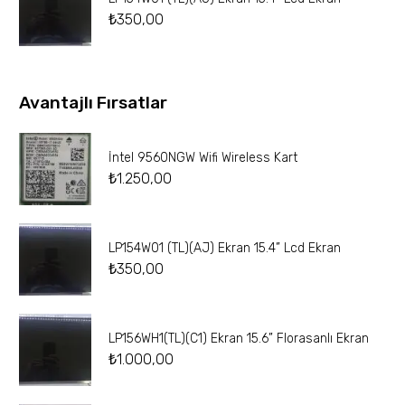
₺
350,00
Avantajlı Fırsatlar
İntel 9560NGW Wifi Wireless Kart
₺
1.250,00
LP154W01 (TL)(AJ) Ekran 15.4” Lcd Ekran
₺
350,00
LP156WH1(TL)(C1) Ekran 15.6” Florasanlı Ekran
₺
1.000,00