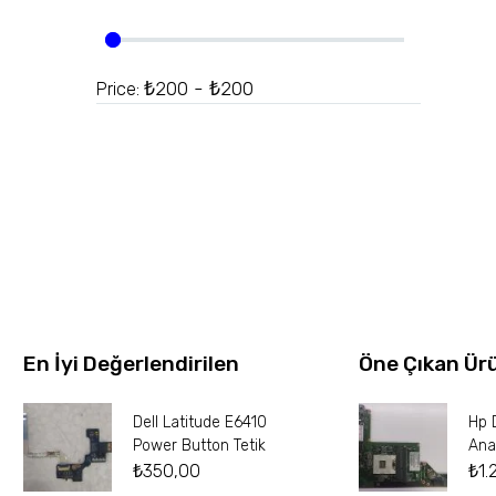
₺200 - ₺200
Price:
En İyi Değerlendirilen
Öne Çıkan Ür
Dell Latitude E6410
Hp 
Power Button Tetik
Ana
₺
350,00
₺
1.