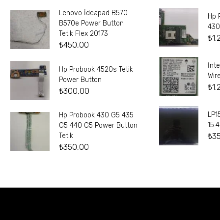
Lenovo İdeapad B570
Hp 
B570e Power Button
430
Tetik Flex 20173
₺
1.
₺
450,00
İnt
Hp Probook 4520s Tetik
Wir
Power Button
₺
1.
₺
300,00
LP1
Hp Probook 430 G5 435
15.
G5 440 G5 Power Button
₺
3
Tetik
₺
350,00