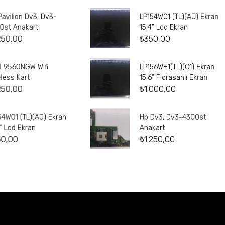
Pavilion Dv3, Dv3-
LP154W01 (TL)(AJ) Ekran
0st Anakart
15.4” Lcd Ekran
250,00
₺
350,00
el 9560NGW Wifi
LP156WH1(TL)(C1) Ekran
eless Kart
15.6” Florasanlı Ekran
250,00
₺
1.000,00
54W01 (TL)(AJ) Ekran
Hp Dv3, Dv3-4300st
4” Lcd Ekran
Anakart
50,00
₺
1.250,00