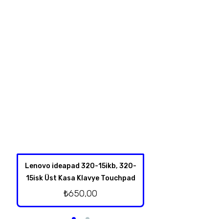
Lenovo ideapad 320-15ikb, 320-
Hp Pavilion Dv6-6
15isk Üst Kasa Klavye Touchpad
Takım
₺
650,00
₺
250,