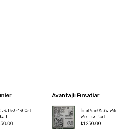
ünler
Avantajlı Fırsatlar
Dv3, Dv3-4300st
İntel 9560NGW Wifi
kart
Wireless Kart
250,00
₺
1.250,00