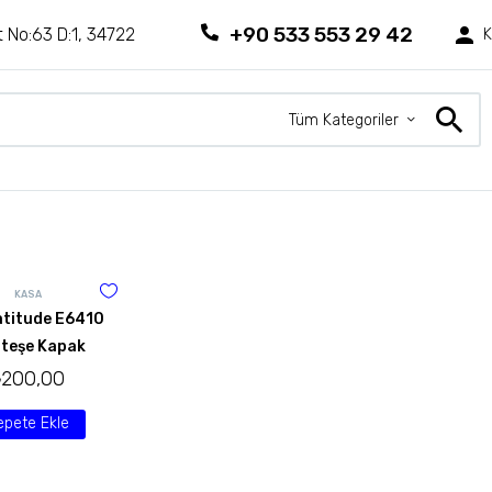
+90 533 553 29 42
 No:63 D:1, 34722
K
Tüm Kategoriler
KASA
atitude E6410
teşe Kapak
₺
200,00
epete Ekle