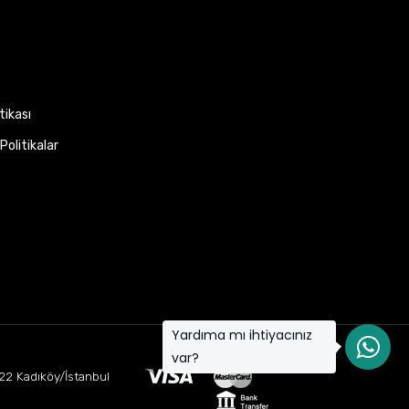
itikası
Politikalar
Yardıma mı ihtiyacınız
var?
22 Kadıköy/İstanbul