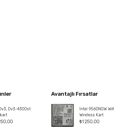
ünler
Avantajlı Fırsatlar
Dv3, Dv3-4300st
İntel 9560NGW Wifi
kart
Wireless Kart
250,00
₺
1.250,00