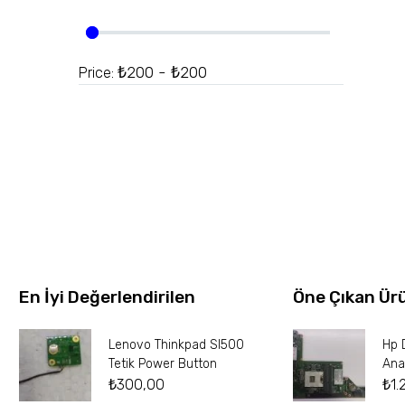
₺200 - ₺200
Price:
En İyi Değerlendirilen
Öne Çıkan Ür
Lenovo Thinkpad Sl500
Hp 
Tetik Power Button
Ana
₺
300,00
₺
1.