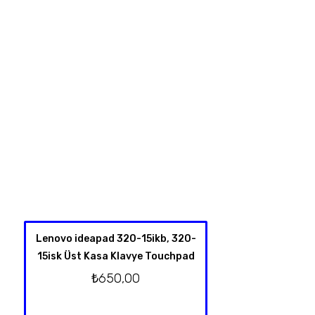
Lenovo ideapad 320-15ikb, 320-
HP Spectre X360 
15isk Üst Kasa Klavye Touchpad
4001NT 13-Y TPN-
Klavye Üst Kas
₺
650,00
Orjinal T
₺
2.750,