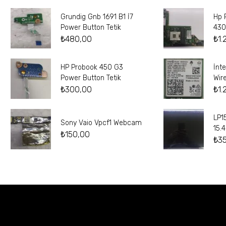
Grundig Gnb 1691 B1 İ7
Hp 
Power Button Tetik
430
₺
480,00
₺
1.
HP Probook 450 G3
İnt
Power Button Tetik
Wir
₺
300,00
₺
1.
LP1
Sony Vaio Vpcf1 Webcam
15.
₺
150,00
₺
3