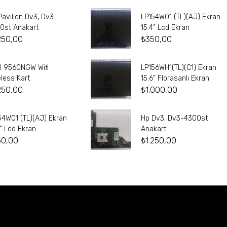
Pavilion Dv3, Dv3-
LP154W01 (TL)(AJ) Ekran
0st Anakart
15.4” Lcd Ekran
250,00
₺
350,00
el 9560NGW Wifi
LP156WH1(TL)(C1) Ekran
eless Kart
15.6” Florasanlı Ekran
250,00
₺
1.000,00
54W01 (TL)(AJ) Ekran
Hp Dv3, Dv3-4300st
4” Lcd Ekran
Anakart
50,00
₺
1.250,00