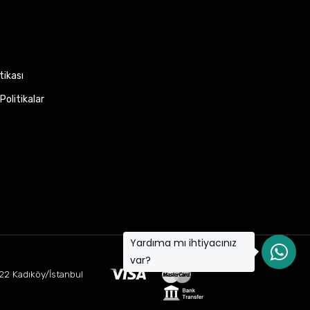
itikası
Politikalar
Yardıma mı ihtiyacınız
var?
22 Kadıköy/İstanbul