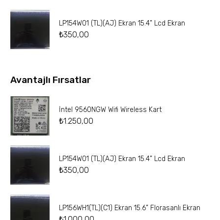
LP154W01 (TL)(AJ) Ekran 15.4” Lcd Ekran
₺
350,00
Avantajlı Fırsatlar
İntel 9560NGW Wifi Wireless Kart
₺
1.250,00
LP154W01 (TL)(AJ) Ekran 15.4” Lcd Ekran
₺
350,00
LP156WH1(TL)(C1) Ekran 15.6” Florasanlı Ekran
₺
1.000,00