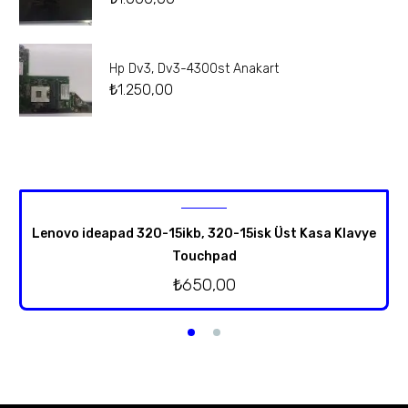
Hp Dv3, Dv3-4300st Anakart
₺
1.250,00
Lenovo ideapad 320-15ikb, 320-15isk Üst Kasa Klavye
Touchpad
₺
650,00