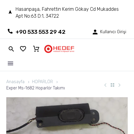
Hasanpaşa, Fahrettin Kerim Gökay Cd Mukaddes
Apt No:63 D:1, 34722
+90 533 553 29 42
Kullanıcı Girişi
Anasayfa
HOPARLÖR
Exper Ms-1682 Hoparlör Takımı