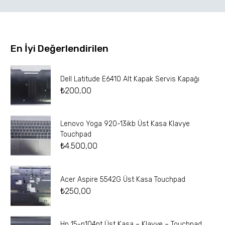
En İyi Değerlendirilen
Dell Latitude E6410 Alt Kapak Servis Kapağı
₺
200,00
Lenovo Yoga 920-13ikb Üst Kasa Klavye
Touchpad
₺
4.500,00
Acer Aspire 5542G Üst Kasa Touchpad
₺
250,00
Hp 15-p104nt Üst Kasa – Klavye – Touchpad