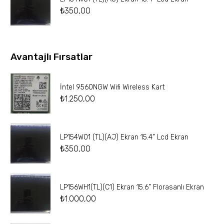
₺
350,00
Avantajlı Fırsatlar
İntel 9560NGW Wifi Wireless Kart
₺
1.250,00
LP154W01 (TL)(AJ) Ekran 15.4” Lcd Ekran
₺
350,00
LP156WH1(TL)(C1) Ekran 15.6” Florasanlı Ekran
₺
1.000,00