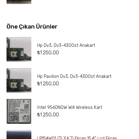
Öne Çıkan Ürünler
Hp Dv3, Dv3-4300st Anakart
₺
1.250,00
Hp Pavilion Dv3, Dv3-4300st Anakart
₺
1.250,00
İntel 9560NGW Wifi Wireless Kart
₺
1.250,00
LP154W01 (TL)(AJ) Ekran 15.4” Lcd Ekran