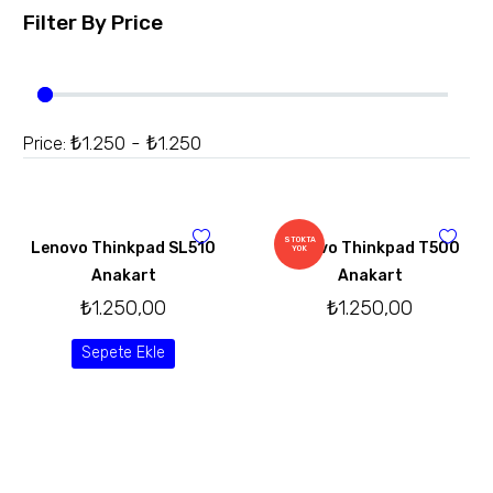
Filter By
Price
₺1.250 - ₺1.250
Price:
STOKTA
Lenovo Thinkpad SL510
Lenovo Thinkpad T500
YOK
Anakart
Anakart
₺
1.250,00
₺
1.250,00
Sepete Ekle