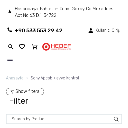
Hasanpaşa, Fahrettin Kerim Gökay Cd Mukaddes
Apt No:63 D:1, 34722
+90 533 553 29 42
Kullanıcı Girişi
Anasayfa
Sony Vpcsb klavye kontrol
Show filters
Filter