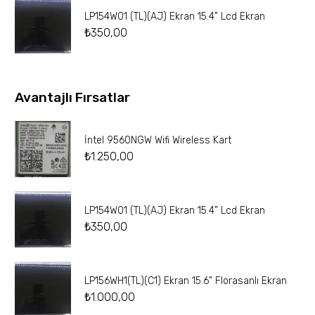
LP154W01 (TL)(AJ) Ekran 15.4” Lcd Ekran
₺
350,00
Avantajlı Fırsatlar
İntel 9560NGW Wifi Wireless Kart
₺
1.250,00
LP154W01 (TL)(AJ) Ekran 15.4” Lcd Ekran
₺
350,00
LP156WH1(TL)(C1) Ekran 15.6” Florasanlı Ekran
₺
1.000,00