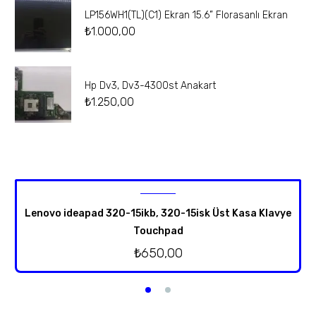
LP156WH1(TL)(C1) Ekran 15.6” Florasanlı Ekran
₺
1.000,00
Hp Dv3, Dv3-4300st Anakart
₺
1.250,00
Lenovo ideapad 320-15ikb, 320-15isk Üst Kasa Klavye
Touchpad
₺
650,00