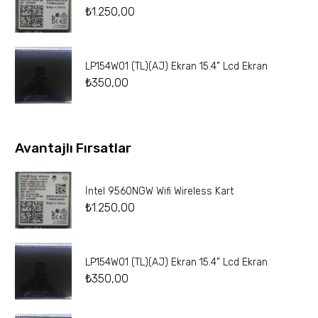
₺
1.250,00
LP154W01 (TL)(AJ) Ekran 15.4” Lcd Ekran
₺
350,00
Avantajlı Fırsatlar
İntel 9560NGW Wifi Wireless Kart
₺
1.250,00
LP154W01 (TL)(AJ) Ekran 15.4” Lcd Ekran
₺
350,00