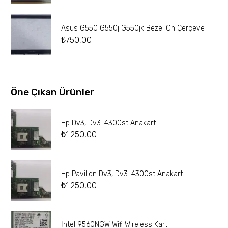
Asus G550 G550j G550jk Bezel Ön Çerçeve
₺
750,00
Öne Çıkan Ürünler
Hp Dv3, Dv3-4300st Anakart
₺
1.250,00
Hp Pavilion Dv3, Dv3-4300st Anakart
₺
1.250,00
İntel 9560NGW Wifi Wireless Kart