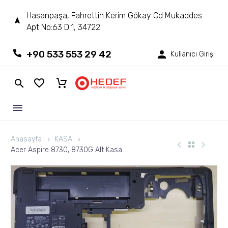
Hasanpaşa, Fahrettin Kerim Gökay Cd Mukaddes
Apt No:63 D:1, 34722
+90 533 553 29 42
Kullanıcı Girişi
Anasayfa
KASA
Acer Aspire 8730, 8730G Alt Kasa