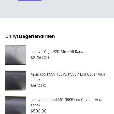
En İyi Değerlendirilen
Lenovo Yoga 920-13ikb Alt Kasa
₺
2.750,00
Asus K55 K55V K55VD K55VM Lcd Cover Arka
Kapak
₺
500,00
Lenovo İdeapad 510-15IKB Lcd Cover – Arka
Kapak
₺
800,00