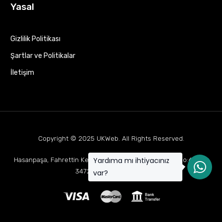
Yasal
Gizlilik Politikası
Şartlar ve Politikalar
İletişim
Copyright © 2025
UKWeb
. All Rights Reserved.
Yardıma mı ihtiyacınız
Hasanpaşa, Fahrettin Kerim Gökay Cd Mukaddes Apt No:63 D:1,
34722 Kadıköy/İstanbul
var?