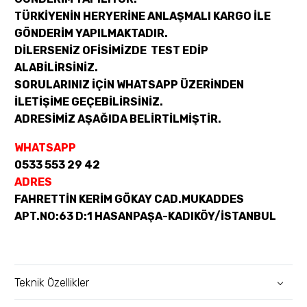
TÜRKİYENİN HERYERİNE ANLAŞMALI KARGO İLE
GÖNDERİM YAPILMAKTADIR.
DİLERSENİZ OFİSİMİZDE TEST EDİP
ALABİLİRSİNİZ.
SORULARINIZ İÇİN WHATSAPP ÜZERİNDEN
İLETİŞİME GEÇEBİLİRSİNİZ.
ADRESİMİZ AŞAĞIDA BELİRTİLMİŞTİR.
WHATSAPP
0533 553 29 42
ADRES
FAHRETTİN KERİM GÖKAY CAD.MUKADDES
APT.NO:63 D:1 HASANPAŞA-KADIKÖY/İSTANBUL
Teknik Özellikler