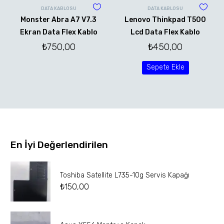
DATA KABLOSU
DATA KABLOSU
Monster Abra A7 V7.3
Lenovo Thinkpad T500
Ekran Data Flex Kablo
Lcd Data Flex Kablo
₺
750,00
₺
450,00
Sepete Ekle
En İyi Değerlendirilen
Toshiba Satellite L735-10g Servis Kapağı
₺
150,00