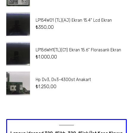
LP154W01 (TL)(AJ) Ekran 15.4” Lcd Ekran
₺
350,00
LP156WH1(TL)(C1) Ekran 15.6” Florasanlı Ekran
₺
1.000,00
Hp Dv3, Dv3-4300st Anakart
₺
1.250,00