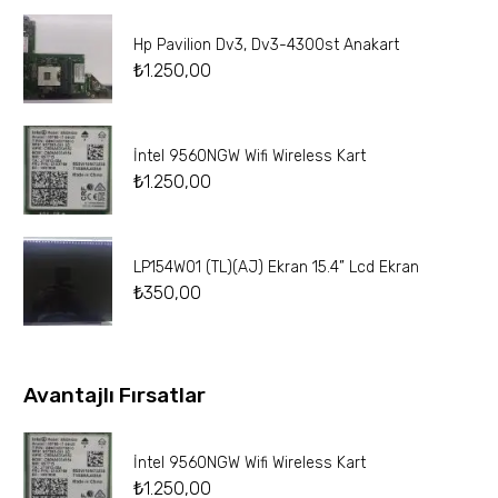
Hp Pavilion Dv3, Dv3-4300st Anakart
₺
1.250,00
İntel 9560NGW Wifi Wireless Kart
₺
1.250,00
LP154W01 (TL)(AJ) Ekran 15.4” Lcd Ekran
₺
350,00
Avantajlı Fırsatlar
İntel 9560NGW Wifi Wireless Kart
₺
1.250,00