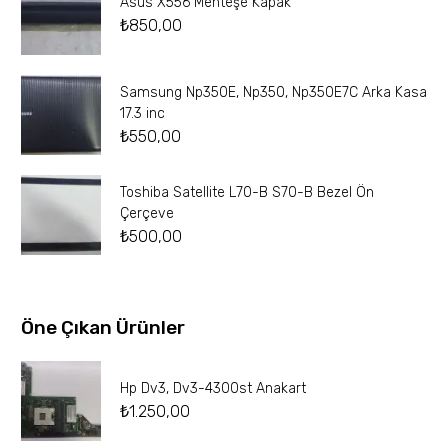
Asus X556 Menteşe Kapak
₺
850,00
Samsung Np350E, Np350, Np350E7C Arka Kasa
17.3 inc
₺
550,00
Toshiba Satellite L70-B S70-B Bezel Ön
Çerçeve
₺
500,00
Öne Çıkan Ürünler
Hp Dv3, Dv3-4300st Anakart
₺
1.250,00