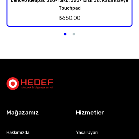
Lenovo ideapad 320-15ikb, 320-15isk Üst Kasa Klavye
Touchpad
₺
650,00
Mağazamız
Hizmetler
Hakkımızda
Yasal Uyarı