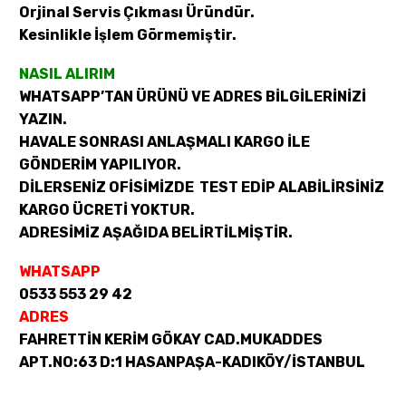
Orjinal Servis Çıkması Üründür.
Kesinlikle İşlem Görmemiştir.
NASIL ALIRIM
WHATSAPP’TAN ÜRÜNÜ VE ADRES BİLGİLERİNİZİ
YAZIN.
HAVALE SONRASI ANLAŞMALI KARGO İLE
GÖNDERİM YAPILIYOR.
DİLERSENİZ OFİSİMİZDE TEST EDİP ALABİLİRSİNİZ
KARGO ÜCRETİ YOKTUR.
ADRESİMİZ AŞAĞIDA BELİRTİLMİŞTİR.
WHATSAPP
0533 553 29 42
ADRES
FAHRETTİN KERİM GÖKAY CAD.MUKADDES
APT.NO:63 D:1 HASANPAŞA-KADIKÖY/İSTANBUL