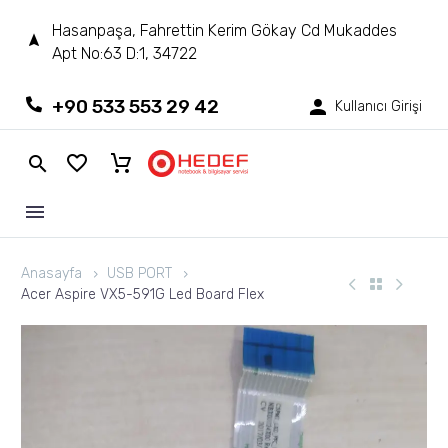
Hasanpaşa, Fahrettin Kerim Gökay Cd Mukaddes
Apt No:63 D:1, 34722
+90 533 553 29 42
Kullanıcı Girişi
Anasayfa
USB PORT
Acer Aspire VX5-591G Led Board Flex