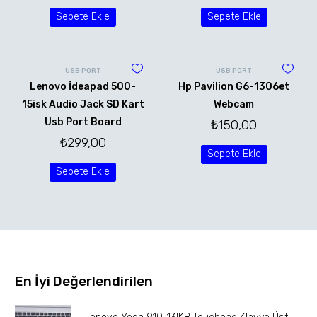
Sepete Ekle
Sepete Ekle
USB PORT
USB PORT
Lenovo İdeapad 500-
Hp Pavilion G6-1306et
15isk Audio Jack SD Kart
Webcam
Usb Port Board
₺
150,00
₺
299,00
Sepete Ekle
Sepete Ekle
En İyi Değerlendirilen