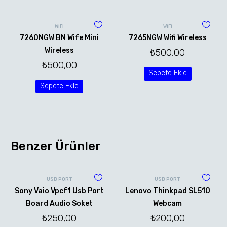
WİFİ
WİFİ
7260NGW BN Wife Mini
7265NGW Wifi Wireless
Wireless
₺
500,00
₺
500,00
Sepete Ekle
Sepete Ekle
Benzer Ürünler
USB PORT
USB PORT
Sony Vaio Vpcf1 Usb Port
Lenovo Thinkpad SL510
Board Audio Soket
Webcam
₺
250,00
₺
200,00