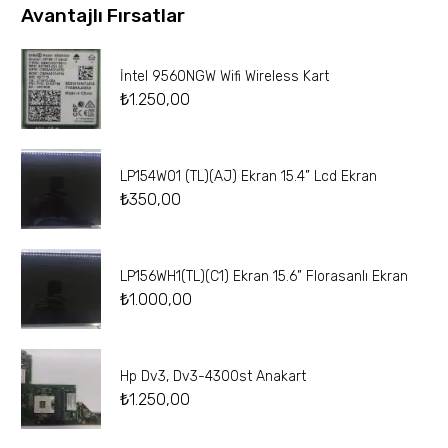
Avantajlı Fırsatlar
İntel 9560NGW Wifi Wireless Kart
₺
1.250,00
LP154W01 (TL)(AJ) Ekran 15.4” Lcd Ekran
₺
350,00
LP156WH1(TL)(C1) Ekran 15.6” Florasanlı Ekran
₺
1.000,00
Hp Dv3, Dv3-4300st Anakart
₺
1.250,00