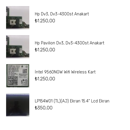
Hp Dv3, Dv3-4300st Anakart
₺
1.250,00
Hp Pavilion Dv3, Dv3-4300st Anakart
₺
1.250,00
İntel 9560NGW Wifi Wireless Kart
₺
1.250,00
LP154W01 (TL)(AJ) Ekran 15.4” Lcd Ekran
₺
350,00