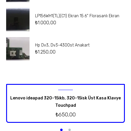
LP156WH1(TL)(C1) Ekran 15.6” Florasanlı Ekran
₺
1.000,00
Hp Dv3, Dv3-4300st Anakart
₺
1.250,00
Lenovo ideapad 320-15ikb, 320-15isk Üst Kasa Klavye
Touchpad
₺
650,00