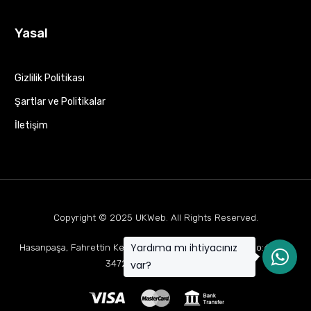
Yasal
Gizlilik Politikası
Şartlar ve Politikalar
İletişim
Copyright © 2025
UKWeb
. All Rights Reserved.
Yardıma mı ihtiyacınız
Hasanpaşa, Fahrettin Kerim Gökay Cd Mukaddes Apt No:63 D:1,
34722 Kadıköy/İstanbul
var?