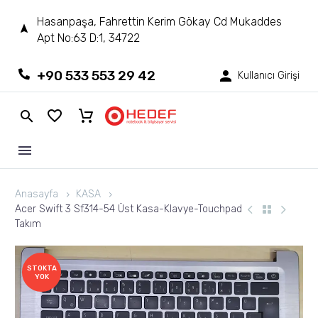
Hasanpaşa, Fahrettin Kerim Gökay Cd Mukaddes
Apt No:63 D:1, 34722
+90 533 553 29 42
Kullanıcı Girişi
Anasayfa
KASA
Acer Swift 3 Sf314-54 Üst Kasa-Klavye-Touchpad
Takım
STOKTA
YOK