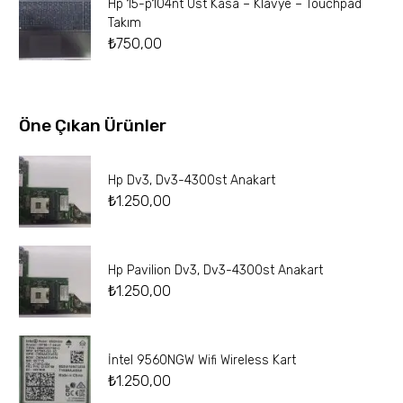
Hp 15-p104nt Üst Kasa – Klavye – Touchpad
Takım
₺
750,00
Öne Çıkan Ürünler
Hp Dv3, Dv3-4300st Anakart
₺
1.250,00
Hp Pavilion Dv3, Dv3-4300st Anakart
₺
1.250,00
İntel 9560NGW Wifi Wireless Kart
₺
1.250,00