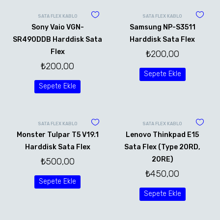
SATA FLEX KABLO
SATA FLEX KABLO
Sony Vaio VGN-
Samsung NP-S3511
SR490DDB Harddisk Sata
Harddisk Sata Flex
Flex
₺
200,00
₺
200,00
Sepete Ekle
Sepete Ekle
SATA FLEX KABLO
SATA FLEX KABLO
Monster Tulpar T5 V19.1
Lenovo Thinkpad E15
Harddisk Sata Flex
Sata Flex (Type 20RD,
20RE)
₺
500,00
₺
450,00
Sepete Ekle
Sepete Ekle