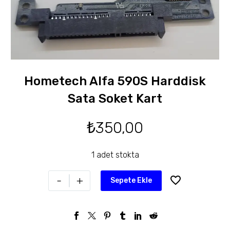
Hometech Alfa 590S Harddisk
Sata Soket Kart
₺
350,00
1 adet stokta
-
+
Sepete Ekle