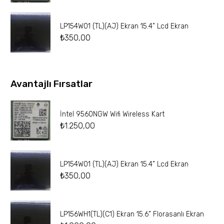
LP154W01 (TL)(AJ) Ekran 15.4” Lcd Ekran
₺
350,00
Avantajlı Fırsatlar
İntel 9560NGW Wifi Wireless Kart
₺
1.250,00
LP154W01 (TL)(AJ) Ekran 15.4” Lcd Ekran
₺
350,00
LP156WH1(TL)(C1) Ekran 15.6” Florasanlı Ekran