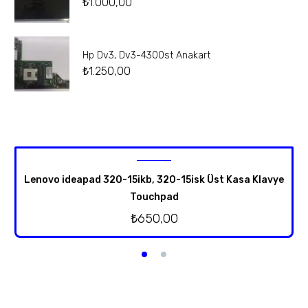
₺
1.000,00
Hp Dv3, Dv3-4300st Anakart
₺
1.250,00
Lenovo ideapad 320-15ikb, 320-15isk Üst Kasa Klavye
Touchpad
₺
650,00