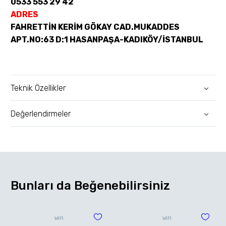
0533 553 29 42
ADRES
FAHRETTİN KERİM GÖKAY CAD.MUKADDES
APT.NO:63 D:1 HASANPAŞA-KADIKÖY/İSTANBUL
Teknik Özellikler
Değerlendirmeler
Bunları da Beğenebilirsiniz
WİFİ
WİFİ