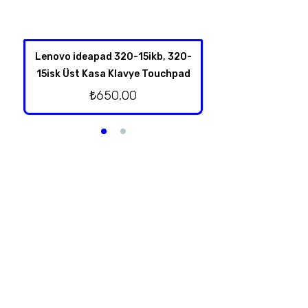
Lenovo ideapad 320-15ikb, 320-
Lenovo İdeapad
15isk Üst Kasa Klavye Touchpad
Hoparl
₺
650,00
₺
250,