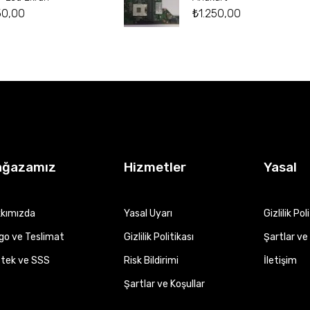
50,00
₺
1.250,00
ağazamız
Hizmetler
Yasal
kımızda
Yasal Uyarı
Gizlilik Pol
go ve Teslimat
Gizlilik Politikası
Şartlar ve 
tek ve SSS
Risk Bildirimi
İletişim
Şartlar ve Koşullar