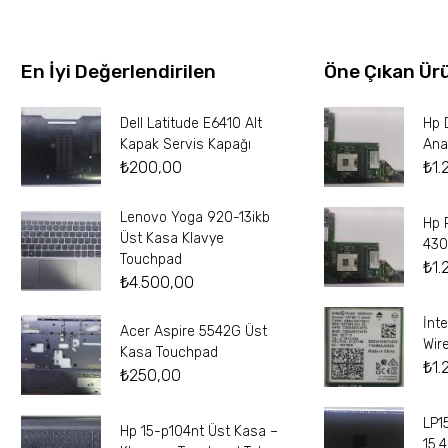
En İyi Değerlendirilen
Öne Çıkan Ür
Dell Latitude E6410 Alt
Hp 
Kapak Servis Kapağı
Ana
₺
200,00
₺
1.
Lenovo Yoga 920-13ikb
Hp 
Üst Kasa Klavye
430
Touchpad
₺
1.
₺
4.500,00
İnt
Acer Aspire 5542G Üst
Wir
Kasa Touchpad
₺
1.
₺
250,00
LP1
Hp 15-p104nt Üst Kasa –
15.