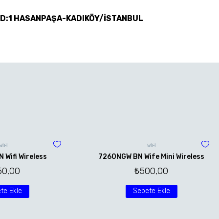
 D:1 HASANPAŞA-KADIKÖY/İSTANBUL
WİFİ
WİFİ
Wifi Wireless
7260NGW BN Wife Mini Wireless
50,00
₺
500,00
te Ekle
Sepete Ekle