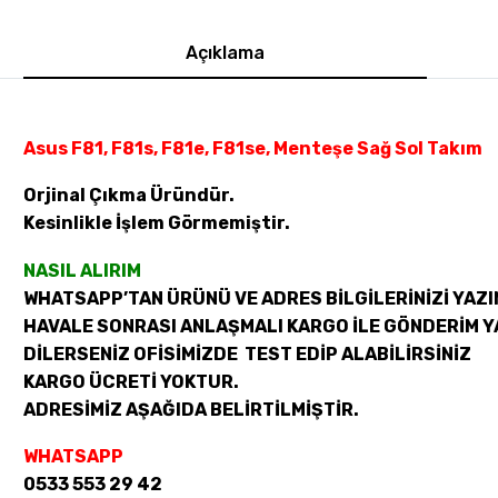
Açıklama
Asus F81, F81s, F81e, F81se, Menteşe Sağ Sol Takım
Orjinal Çıkma Üründür.
Kesinlikle İşlem Görmemiştir.
NASIL ALIRIM
WHATSAPP’TAN ÜRÜNÜ VE ADRES BİLGİLERİNİZİ YAZI
HAVALE SONRASI ANLAŞMALI KARGO İLE GÖNDERİM Y
DİLERSENİZ OFİSİMİZDE TEST EDİP ALABİLİRSİNİZ
KARGO ÜCRETİ YOKTUR.
ADRESİMİZ AŞAĞIDA BELİRTİLMİŞTİR.
WHATSAPP
0533 553 29 42