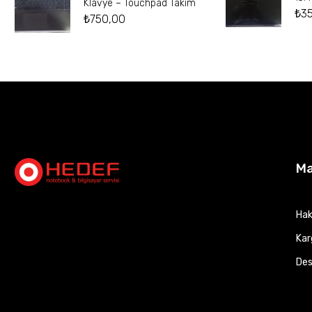
Klavye – Touchpad Takım
₺
3
₺
750,00
M
Hak
Kar
Des