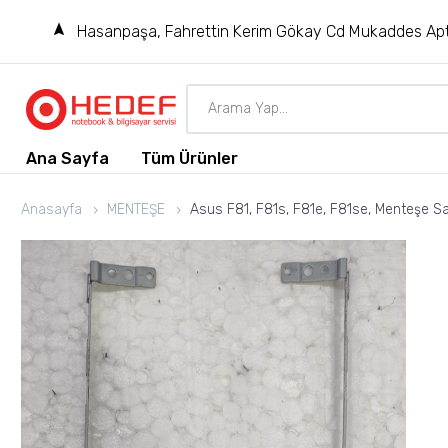
Hasanpaşa, Fahrettin Kerim Gökay Cd Mukaddes Apt
Ana Sayfa
Tüm Ürünler
Anasayfa
MENTEŞE
Asus F81, F81s, F81e, F81se, Menteşe S