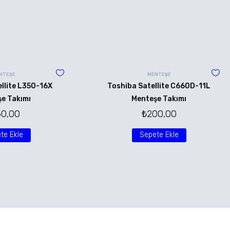
NTEŞE
MENTEŞE
llite L350-16X
Toshiba Satellite C660D-11L
e Takımı
Menteşe Takımı
50,00
₺
200,00
te Ekle
Sepete Ekle