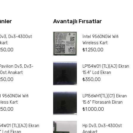
ünler
Avantajlı Fırsatlar
Dv3, Dv3-4300st
İntel 9560NGW Wifi
kart
Wireless Kart
250,00
₺
1.250,00
Pavilion Dv3, Dv3-
LP154W01 (TL)(AJ) Ekran
0st Anakart
15.4” Lcd Ekran
250,00
₺
350,00
el 9560NGW Wifi
LP156WH1(TL)(C1) Ekran
eless Kart
15.6” Florasanlı Ekran
250,00
₺
1.000,00
54W01 (TL)(AJ) Ekran
Hp Dv3, Dv3-4300st
4” Lcd Ekran
Anakart