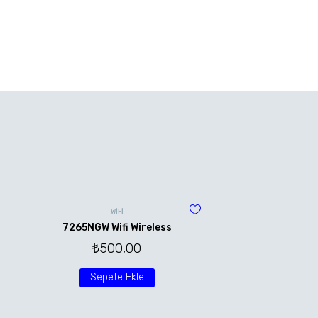
WİFİ
7265NGW Wifi Wireless
₺
500,00
Sepete Ekle