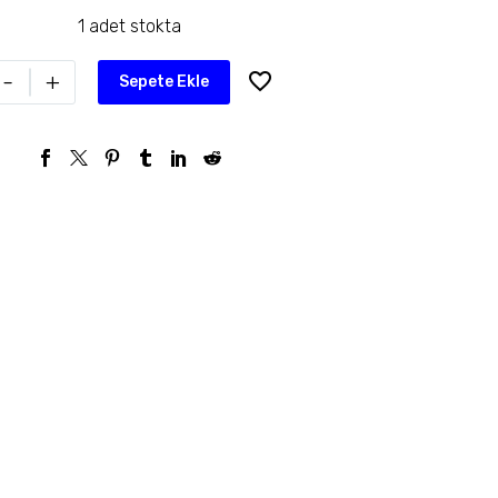
1 adet stokta
-
+
Sepete Ekle