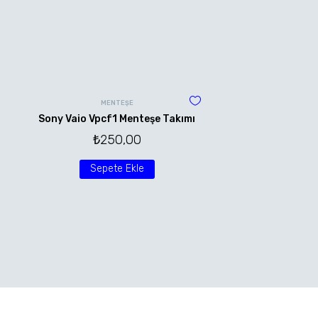
MENTEŞE
Sony Vaio Vpcf1 Menteşe Takımı
₺
250,00
Sepete Ekle