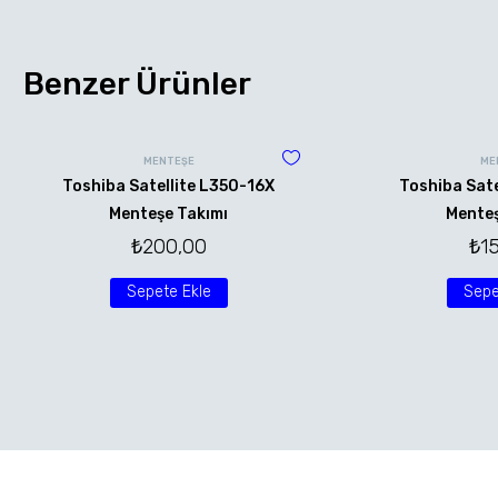
Benzer Ürünler
MENTEŞE
ME
Toshiba Satellite L350-16X
Toshiba Sate
Menteşe Takımı
Menteş
₺
200,00
₺
1
Sepete Ekle
Sepe