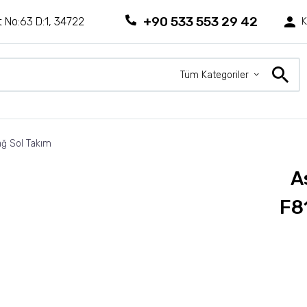
+90 533 553 29 42
 No:63 D:1, 34722
K
Tüm Kategoriler
ağ Sol Takım
A
F8