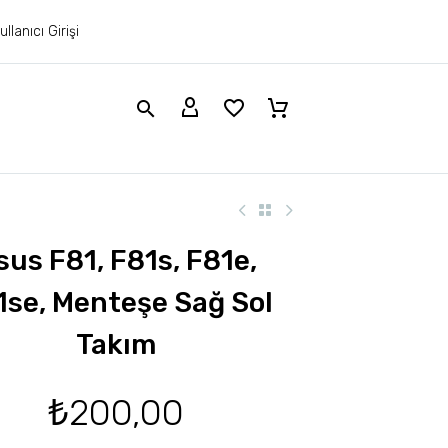
ullanıcı Girişi
sus F81, F81s, F81e,
1se, Menteşe Sağ Sol
Takım
₺
200,00