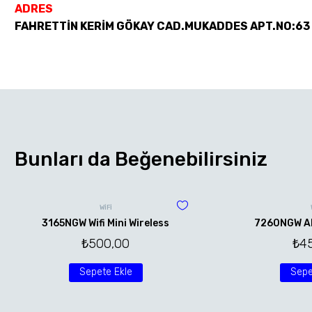
ADRES
FAHRETTİN KERİM GÖKAY CAD.MUKADDES APT.NO:63
Bunları da Beğenebilirsiniz
WİFİ
3165NGW Wifi Mini Wireless
7260NGW AN 
₺
500,00
₺
4
Sepete Ekle
Sepe