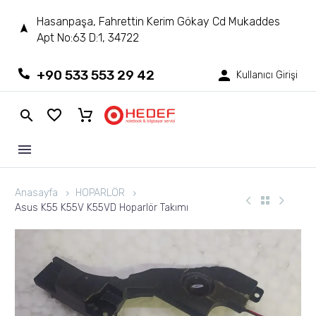
Hasanpaşa, Fahrettin Kerim Gökay Cd Mukaddes
Apt No:63 D:1, 34722
+90 533 553 29 42
Kullanıcı Girişi
Anasayfa
HOPARLÖR
Asus K55 K55V K55VD Hoparlör Takımı