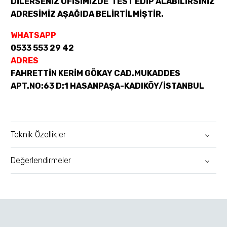
DİLERSENİZ OFİSİMİZDE TEST EDİP ALABİLİRSİNİZ
ADRESİMİZ AŞAĞIDA BELİRTİLMİŞTİR.
WHATSAPP
0533 553 29 42
ADRES
FAHRETTİN KERİM GÖKAY CAD.MUKADDES
APT.NO:63 D:1 HASANPAŞA-KADIKÖY/İSTANBUL
Teknik Özellikler
Değerlendirmeler