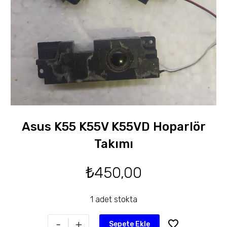
Asus K55 K55V K55VD Hoparlör
Takımı
₺
450,00
1 adet stokta
-
+
Sepete Ekle