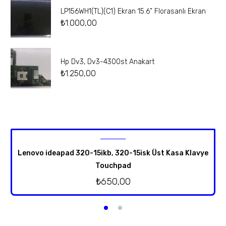
LP156WH1(TL)(C1) Ekran 15.6” Florasanlı Ekran
₺
1.000,00
Hp Dv3, Dv3-4300st Anakart
₺
1.250,00
Lenovo ideapad 320-15ikb, 320-15isk Üst Kasa Klavye
Touchpad
₺
650,00