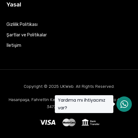
Yasal
Gizlilik Politikası
Şartlar ve Politikalar
İletişim
Copyright © 2025
UKWeb
. All Rights Reserved.
Yardıma mı ihtiyacınız
Hasanpaşa, Fahrettin Kerim Gökay Cd Mukaddes Apt No:63 D:1,
34722 Kadıköy/İstanbul
var?