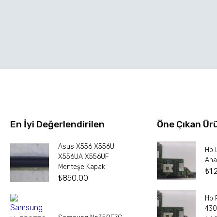
En İyi Değerlendirilen
Öne Çıkan Ür
Asus X556 X556U
Hp 
X556UA X556UF
Ana
Menteşe Kapak
₺
1.
₺
850,00
Hp 
430