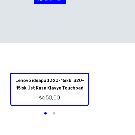
Lenovo ideapad 320-15ikb, 320-
Hp Omen 17-an00
15isk Üst Kasa Klavye Touchpad
Kablolu Or
₺
650,00
₺
500,