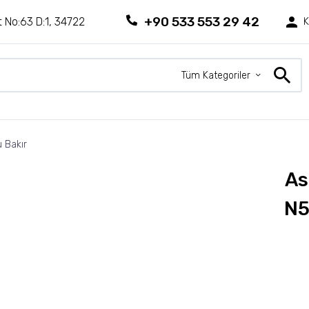
+90 533 553 29 42
 No:63 D:1, 34722
K
Tüm Kategoriler
 Bakır
As
N5