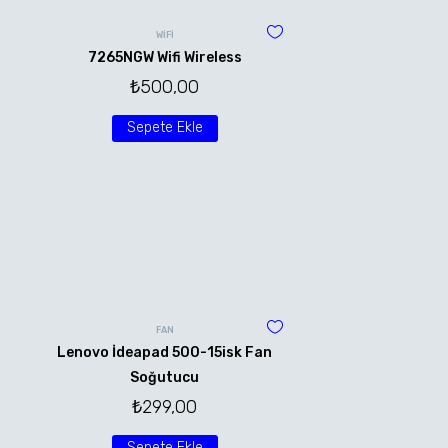
WİFİ
7265NGW Wifi Wireless
₺
500,00
Sepete Ekle
FAN
Lenovo İdeapad 500-15isk Fan
Soğutucu
₺
299,00
Sepete Ekle