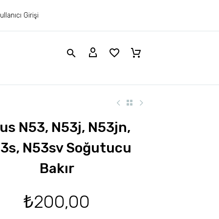
ullanıcı Girişi
us N53, N53j, N53jn,
3s, N53sv Soğutucu
Bakır
₺
200,00