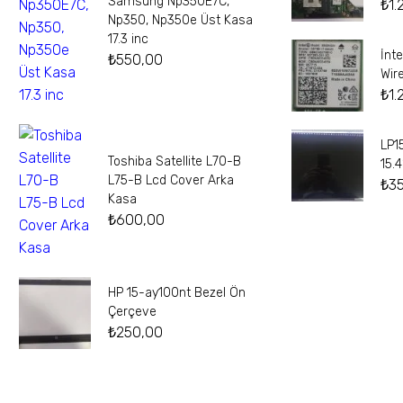
Samsung Np350E7C,
₺
1.
Np350, Np350e Üst Kasa
17.3 inc
İnt
₺
550,00
Wir
₺
1.
LP1
Toshiba Satellite L70-B
15.
L75-B Lcd Cover Arka
₺
3
Kasa
₺
600,00
HP 15-ay100nt Bezel Ön
Çerçeve
₺
250,00