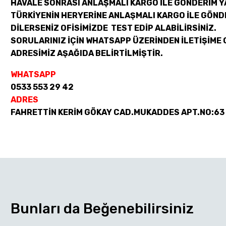
HAVALE SONRASI ANLAŞMALI KARGO İLE GÖNDERİM Y
TÜRKİYENİN HERYERİNE ANLAŞMALI KARGO İLE GÖND
DİLERSENİZ OFİSİMİZDE TEST EDİP ALABİLİRSİNİZ.
SORULARINIZ İÇİN WHATSAPP ÜZERİNDEN İLETİŞİME 
ADRESİMİZ AŞAĞIDA BELİRTİLMİŞTİR.
WHATSAPP
0533 553 29 42
ADRES
FAHRETTİN KERİM GÖKAY CAD.MUKADDES APT.NO:63
Bunları da Beğenebilirsiniz