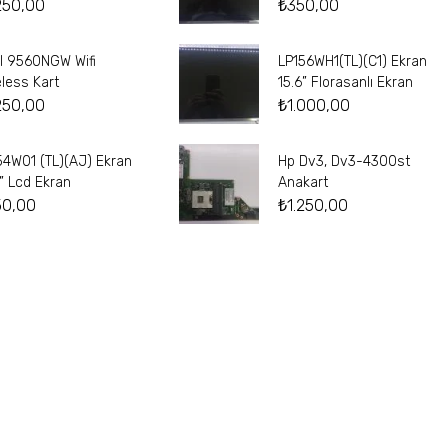
250,00
₺
350,00
el 9560NGW Wifi
LP156WH1(TL)(C1) Ekran
eless Kart
15.6” Florasanlı Ekran
250,00
₺
1.000,00
54W01 (TL)(AJ) Ekran
Hp Dv3, Dv3-4300st
4” Lcd Ekran
Anakart
50,00
₺
1.250,00