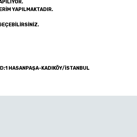
APILIYOR.
ERİM YAPILMAKTADIR.
GEÇEBİLİRSİNİZ.
 D:1 HASANPAŞA-KADIKÖY/İSTANBUL