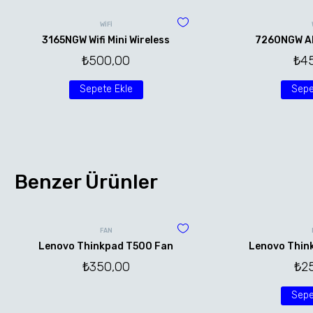
WİFİ
3165NGW Wifi Mini Wireless
7260NGW AN 
₺
500,00
₺
4
Sepete Ekle
Sepe
Benzer Ürünler
FAN
Lenovo Thinkpad T500 Fan
Lenovo Thin
₺
350,00
₺
2
Sepe