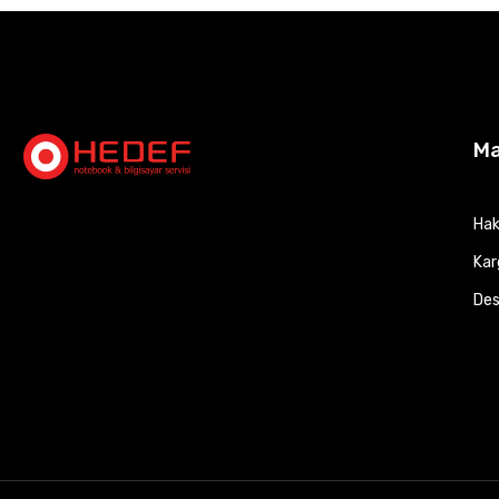
M
Hak
Kar
Des