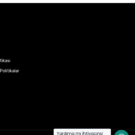
itikası
Politikalar
Yardıma mı ihtiyacınız