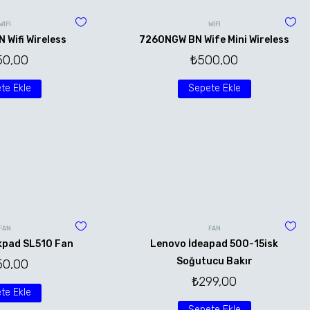
WİFİ
WİFİ
Wifi Wireless
7260NGW BN Wife Mini Wireless
50,00
₺
500,00
te Ekle
Sepete Ekle
FAN
FAN
kpad SL510 Fan
Lenovo İdeapad 500-15isk
Soğutucu Bakır
50,00
₺
299,00
te Ekle
Sepete Ekle