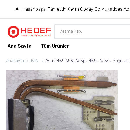
Hasanpaşa, Fahrettin Kerim Gökay Cd Mukaddes Apt
Ana Sayfa
Tüm Ürünler
Anasayfa
FAN
Asus N53, N53j, N53jn, N53s, N53sv Soğutucu