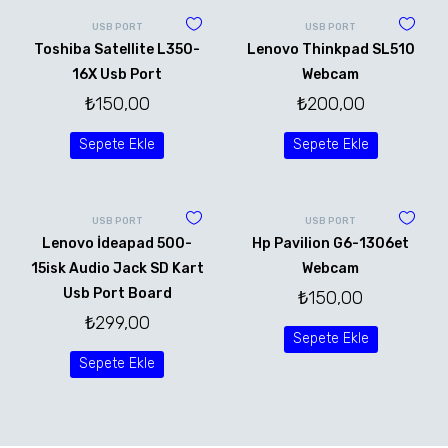
USB PORT
USB PORT
Toshiba Satellite L350-
Lenovo Thinkpad SL510
16X Usb Port
Webcam
₺
150,00
₺
200,00
Sepete Ekle
Sepete Ekle
USB PORT
USB PORT
Lenovo İdeapad 500-
Hp Pavilion G6-1306et
15isk Audio Jack SD Kart
Webcam
Usb Port Board
₺
150,00
₺
299,00
Sepete Ekle
Sepete Ekle