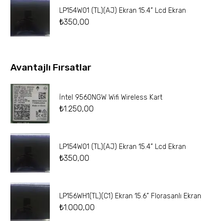
LP154W01 (TL)(AJ) Ekran 15.4” Lcd Ekran
₺
350,00
Avantajlı Fırsatlar
İntel 9560NGW Wifi Wireless Kart
₺
1.250,00
LP154W01 (TL)(AJ) Ekran 15.4” Lcd Ekran
₺
350,00
LP156WH1(TL)(C1) Ekran 15.6” Florasanlı Ekran
₺
1.000,00