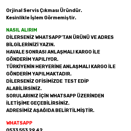
Orjinal Servis Çıkması Üründür.
Kesinlikle İşlem Görmemiştir.
NASIL ALIRIM
DİLERSENİZ WHATSAPP’TAN ÜRÜNÜ VE ADRES
BİLGİLERİNİZİ YAZIN.
HAVALE SONRASI ANLAŞMALI KARGO İLE
GÖNDERİM YAPILIYOR.
TÜRKİYENİN HERYERİNE ANLAŞMALI KARGO İLE
GÖNDERİM YAPILMAKTADIR.
DİLERSENİZ OFİSİMİZDE TEST EDİP
ALABİLİRSİNİZ.
SORULARINIZ İÇİN WHATSAPP ÜZERİNDEN
İLETİŞİME GEÇEBİLİRSİNİZ.
ADRESİMİZ AŞAĞIDA BELİRTİLMİŞTİR.
WHATSAPP
0533 553 29 42