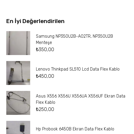
En İyi Değerlendirilen
Samsung NP350U2B-A02TR, NP350U2B
Menteşe
₺
350,00
Lenovo Thinkpad SL510 Lcd Data Flex Kablo
₺
450,00
Asus X556 X556U X556UA X556UF Ekran Data
Flex Kablo
₺
250,00
Hp Probook 6450B Ekran Data Flex Kablo