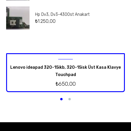
Hp Dv3, Dv3-4300st Anakart
₺
1.250,00
Lenovo ideapad 320-15ikb, 320-15isk Üst Kasa Klavye
Touchpad
₺
650,00