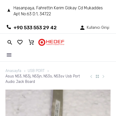
Hasanpaşa, Fahrettin Kerim Gökay Cd Mukaddes
Apt No:63 D:1, 34722
+90 533 553 29 42
Kullanıcı Girişi
Anasayfa
USB PORT
Asus N53, N53j, N53jn, N53s, N53sv Usb Port
Audio Jack Board