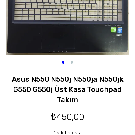
Asus N550 N550j N550ja N550jk
G550 G550j Üst Kasa Touchpad
Takım
₺
450,00
1 adet stokta