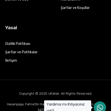
Şartlar ve Koşullar
Yasal
Gizlilik Politikası
Şartlar ve Politikalar
İletişim
Copyright © 2025
UKWeb
. All Rights Reserved.
Yardıma mı ihtiyacınız
Hasanpaşa, Fahrettin Kerim Gökay Cd Mukaddes Apt No:63 D:1,
34722 Kadıköy/İstanbul
var?