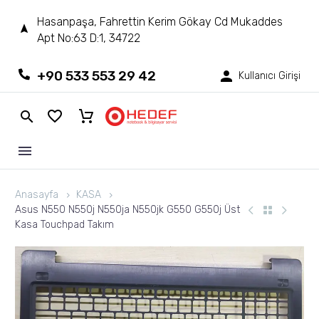
Hasanpaşa, Fahrettin Kerim Gökay Cd Mukaddes
Apt No:63 D:1, 34722
+90 533 553 29 42
Kullanıcı Girişi
Anasayfa
KASA
Asus N550 N550j N550ja N550jk G550 G550j Üst
Kasa Touchpad Takım