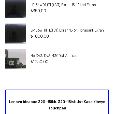
LP154W01 (TL)(AJ) Ekran 15.4” Lcd Ekran
₺
350,00
LP156WH1(TL)(C1) Ekran 15.6” Florasanlı Ekran
₺
1.000,00
Hp Dv3, Dv3-4300st Anakart
₺
1.250,00
Lenovo ideapad 320-15ikb, 320-15isk Üst Kasa Klavye
Touchpad