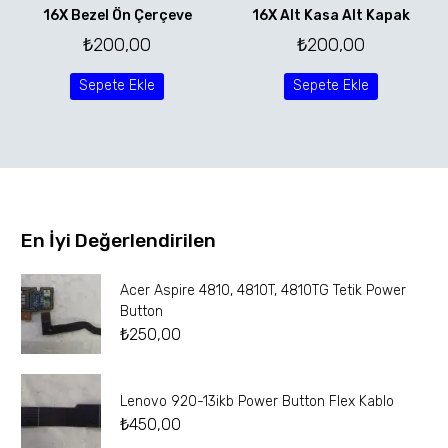
16X Bezel Ön Çerçeve
16X Alt Kasa Alt Kapak
₺
200,00
₺
200,00
Sepete Ekle
Sepete Ekle
En İyi Değerlendirilen
Acer Aspire 4810, 4810T, 4810TG Tetik Power
Button
₺
250,00
Lenovo 920-13ikb Power Button Flex Kablo
₺
450,00