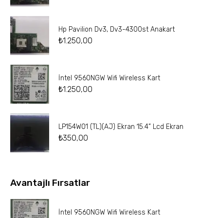
Hp Pavilion Dv3, Dv3-4300st Anakart
₺
1.250,00
İntel 9560NGW Wifi Wireless Kart
₺
1.250,00
LP154W01 (TL)(AJ) Ekran 15.4” Lcd Ekran
₺
350,00
Avantajlı Fırsatlar
İntel 9560NGW Wifi Wireless Kart