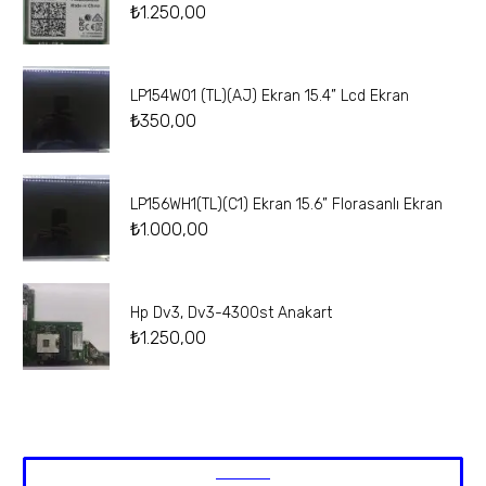
₺
1.250,00
LP154W01 (TL)(AJ) Ekran 15.4” Lcd Ekran
₺
350,00
LP156WH1(TL)(C1) Ekran 15.6” Florasanlı Ekran
₺
1.000,00
Hp Dv3, Dv3-4300st Anakart
₺
1.250,00