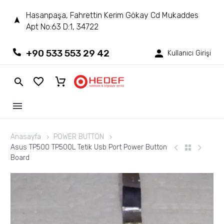
Hasanpaşa, Fahrettin Kerim Gökay Cd Mukaddes
Apt No:63 D:1, 34722
+90 533 553 29 42
Kullanıcı Girişi
Anasayfa
POWER BUTTON
Asus TP500 TP500L Tetik Usb Port Power Button
Board