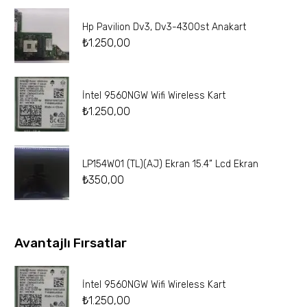
Hp Pavilion Dv3, Dv3-4300st Anakart
₺
1.250,00
İntel 9560NGW Wifi Wireless Kart
₺
1.250,00
LP154W01 (TL)(AJ) Ekran 15.4” Lcd Ekran
₺
350,00
Avantajlı Fırsatlar
İntel 9560NGW Wifi Wireless Kart
₺
1.250,00