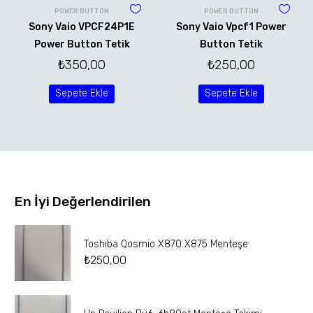
POWER BUTTON
POWER BUTTON
Sony Vaio VPCF24P1E
Sony Vaio Vpcf1 Power
Power Button Tetik
Button Tetik
₺
350,00
₺
250,00
Sepete Ekle
Sepete Ekle
En İyi Değerlendirilen
Toshiba Qosmio X870 X875 Menteşe
₺
250,00