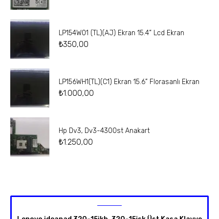
LP154W01 (TL)(AJ) Ekran 15.4” Lcd Ekran
₺
350,00
LP156WH1(TL)(C1) Ekran 15.6” Florasanlı Ekran
₺
1.000,00
Hp Dv3, Dv3-4300st Anakart
₺
1.250,00