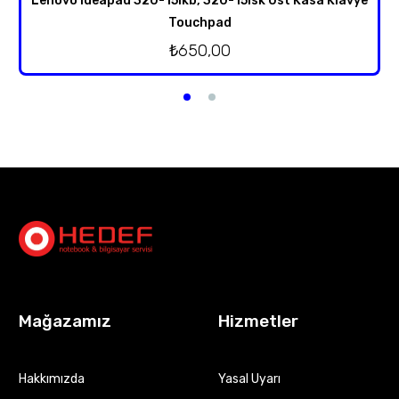
Lenovo ideapad 320-15ikb, 320-15isk Üst Kasa Klavye
Touchpad
₺
650,00
Mağazamız
Hizmetler
Hakkımızda
Yasal Uyarı