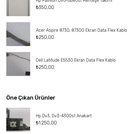
Hp Pavilion Dv6-6b80st Menteşe Takımı
₺
350,00
Acer Aspire 8730, 8730G Ekran Data Flex Kablo
₺
250,00
Dell Latitude E5530 Ekran Data Flex Kablo
₺
250,00
Öne Çıkan Ürünler
Hp Dv3, Dv3-4300st Anakart
₺
1.250,00