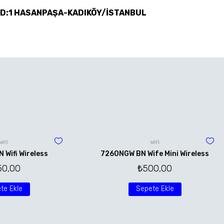
 D:1 HASANPAŞA-KADIKÖY/İSTANBUL
WİFİ
WİFİ
Wifi Wireless
7260NGW BN Wife Mini Wireless
50,00
₺
500,00
te Ekle
Sepete Ekle