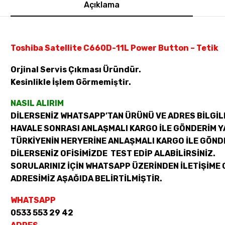
Açıklama
Toshiba Satellite C660D-11L Power Button – Tetik
Orjinal Servis Çıkması Üründür.
Kesinlikle İşlem Görmemiştir.
NASIL ALIRIM
DİLERSENİZ WHATSAPP’TAN ÜRÜNÜ VE ADRES BİLGİLE
HAVALE SONRASI ANLAŞMALI KARGO İLE GÖNDERİM Y
TÜRKİYENİN HERYERİNE ANLAŞMALI KARGO İLE GÖND
DİLERSENİZ OFİSİMİZDE TEST EDİP ALABİLİRSİNİZ.
SORULARINIZ İÇİN WHATSAPP ÜZERİNDEN İLETİŞİME 
ADRESİMİZ AŞAĞIDA BELİRTİLMİŞTİR.
WHATSAPP
0533 553 29 42