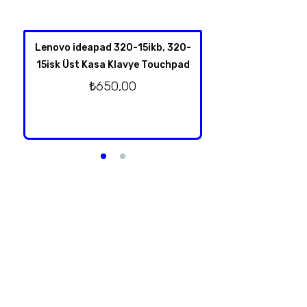
Lenovo ideapad 320-15ikb, 320-
HP Spectre X360 
15isk Üst Kasa Klavye Touchpad
4001NT 13-Y TPN-
Klavye Üst Kas
₺
650,00
Orjinal T
₺
2.750,