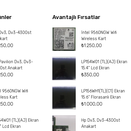
ünler
Avantajlı Fırsatlar
Dv3, Dv3-4300st
İntel 9560NGW Wifi
kart
Wireless Kart
250,00
₺
1.250,00
Pavilion Dv3, Dv3-
LP154W01 (TL)(AJ) Ekran
0st Anakart
15.4” Lcd Ekran
250,00
₺
350,00
el 9560NGW Wifi
LP156WH1(TL)(C1) Ekran
eless Kart
15.6” Florasanlı Ekran
250,00
₺
1.000,00
54W01 (TL)(AJ) Ekran
Hp Dv3, Dv3-4300st
4” Lcd Ekran
Anakart