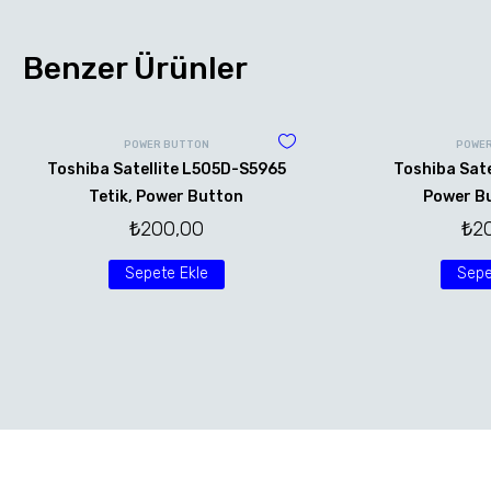
Benzer Ürünler
POWER BUTTON
POWER
Toshiba Satellite L505D-S5965
Toshiba Sate
Tetik, Power Button
Power Bu
₺
200,00
₺
2
Sepete Ekle
Sepe