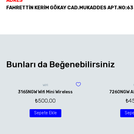
ADRES
FAHRETTİN KERİM GÖKAY CAD.MUKADDES APT.NO:63
Bunları da Beğenebilirsiniz
WİFİ
3165NGW Wifi Mini Wireless
7260NGW AN 
₺
500,00
₺
4
Sepete Ekle
Sepe