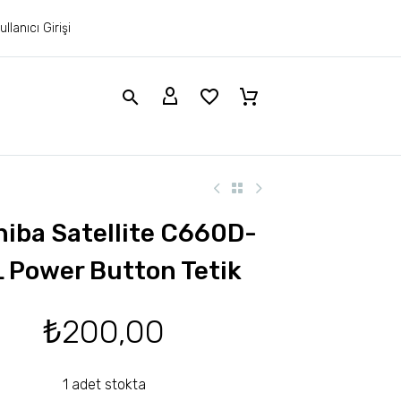
ullanıcı Girişi
hiba Satellite C660D-
L Power Button Tetik
₺
200,00
1 adet stokta