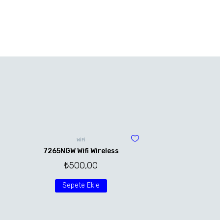
WİFİ
7265NGW Wifi Wireless
₺
500,00
Sepete Ekle