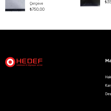
₺
3
Çerçeve
₺
750,00
M
Hak
Kar
Des