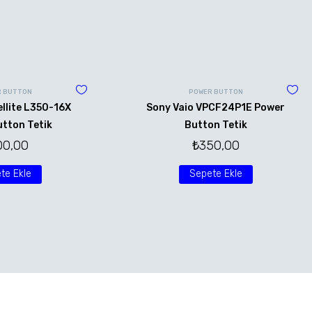
 BUTTON
POWER BUTTON
llite L350-16X
Sony Vaio VPCF24P1E Power
tton Tetik
Button Tetik
00,00
₺
350,00
te Ekle
Sepete Ekle