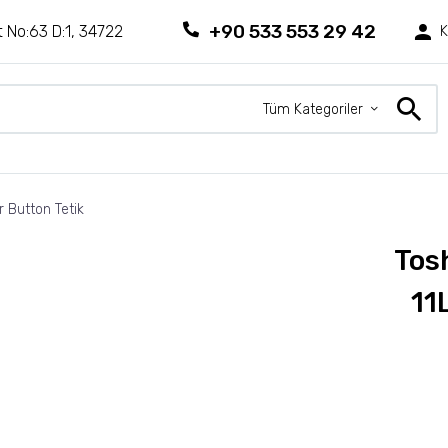
+90 533 553 29 42
 No:63 D:1, 34722
K
Tüm Kategoriler
 Button Tetik
Tos
11