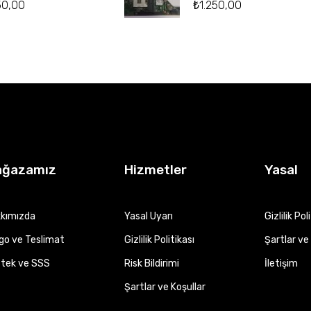
50,00
₺
1.250,00
ağazamız
Hizmetler
Yasal
kımızda
Yasal Uyarı
Gizlilik Pol
go ve Teslimat
Gizlilik Politikası
Şartlar ve 
tek ve SSS
Risk Bildirimi
İletişim
Şartlar ve Koşullar