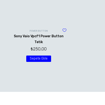
POWER BUTTON
Sony Vaio Vpcf1 Power Button
Tetik
₺
250,00
Sepete Ekle