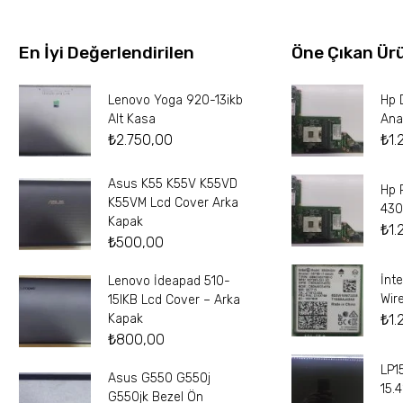
En İyi Değerlendirilen
Öne Çıkan Ür
Lenovo Yoga 920-13ikb
Hp 
Alt Kasa
Ana
₺
2.750,00
₺
1.
Asus K55 K55V K55VD
Hp 
K55VM Lcd Cover Arka
430
Kapak
₺
1.
₺
500,00
İnt
Lenovo İdeapad 510-
Wir
15IKB Lcd Cover – Arka
₺
1.
Kapak
₺
800,00
LP1
Asus G550 G550j
15.
G550jk Bezel Ön