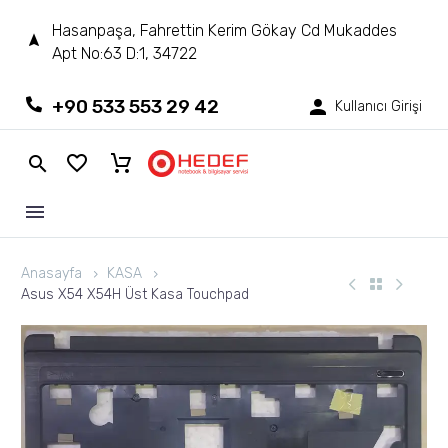
Hasanpaşa, Fahrettin Kerim Gökay Cd Mukaddes
Apt No:63 D:1, 34722
+90 533 553 29 42
Kullanıcı Girişi
Anasayfa
KASA
Asus X54 X54H Üst Kasa Touchpad