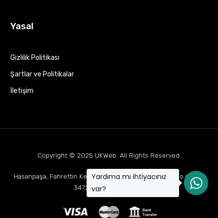
Yasal
Gizlilik Politikası
Şartlar ve Politikalar
İletişim
Copyright © 2025
UKWeb
. All Rights Reserved.
Yardıma mı ihtiyacınız
Hasanpaşa, Fahrettin Kerim Gökay Cd Mukaddes Apt No:63 D:1,
34722 Kadıköy/İstanbul
var?