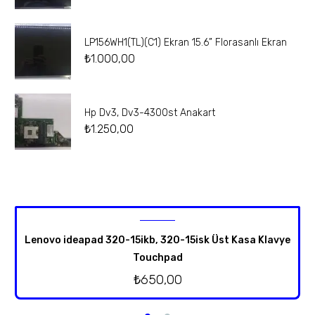
LP156WH1(TL)(C1) Ekran 15.6” Florasanlı Ekran
₺
1.000,00
Hp Dv3, Dv3-4300st Anakart
₺
1.250,00
Lenovo ideapad 320-15ikb, 320-15isk Üst Kasa Klavye
Touchpad
₺
650,00