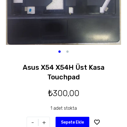
Asus X54 X54H Üst Kasa
Touchpad
₺
300,00
1 adet stokta
-
+
Sepete Ekle