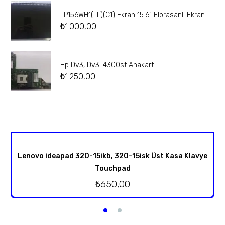
LP156WH1(TL)(C1) Ekran 15.6” Florasanlı Ekran
₺
1.000,00
Hp Dv3, Dv3-4300st Anakart
₺
1.250,00
Lenovo ideapad 320-15ikb, 320-15isk Üst Kasa Klavye
Touchpad
₺
650,00