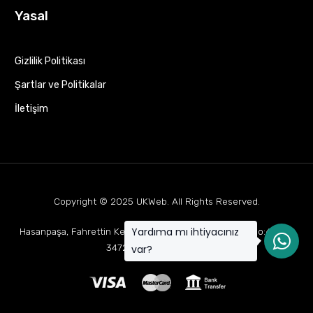
Yasal
Gizlilik Politikası
Şartlar ve Politikalar
İletişim
Copyright © 2025
UKWeb
. All Rights Reserved.
Yardıma mı ihtiyacınız
Hasanpaşa, Fahrettin Kerim Gökay Cd Mukaddes Apt No:63 D:1,
34722 Kadıköy/İstanbul
var?