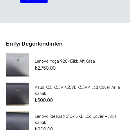
En İyi Değerlendirilen
Lenovo Yoga 920-13ikb Alt Kasa
₺
2.750,00
Asus K55 K55V K55VD K55VM Lcd Cover Arka
Kapak
₺
500,00
Lenovo İdeapad 510-15IKB Lcd Cover – Arka
Kapak
₺
800,00