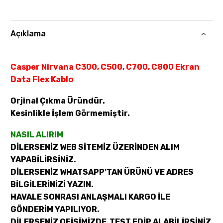
Açıklama
Casper Nirvana C300, C500, C700, C800 Ekran
Data Flex Kablo
Orjinal Çıkma Üründür.
Kesinlikle İşlem Görmemiştir.
NASIL ALIRIM
DİLERSENİZ WEB SİTEMİZ ÜZERİNDEN ALIM
YAPABİLİRSİNİZ.
DİLERSENİZ WHATSAPP’TAN ÜRÜNÜ VE ADRES
BİLGİLERİNİZİ YAZIN.
HAVALE SONRASI ANLAŞMALI KARGO İLE
GÖNDERİM YAPILIYOR.
DİLERSENİZ OFİSİMİZDE TEST EDİP ALABİLİRSİNİZ