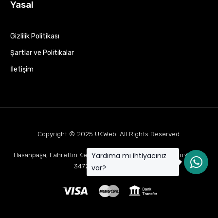
Yasal
Gizlilik Politikası
Şartlar ve Politikalar
İletişim
Copyright © 2025
UKWeb
. All Rights Reserved.
Yardıma mı ihtiyacınız
Hasanpaşa, Fahrettin Kerim Gökay Cd Mukaddes Apt No:63 D:1,
34722 Kadıköy/İstanbul
var?