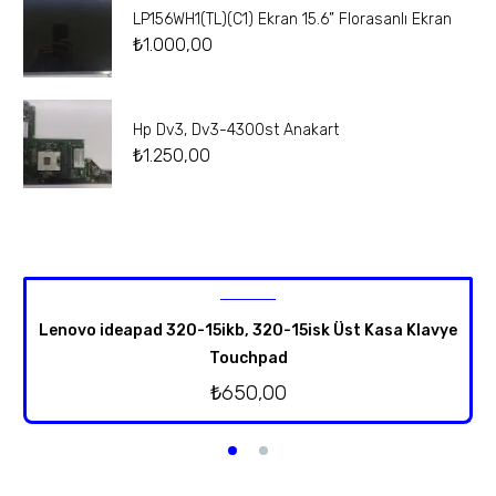
LP156WH1(TL)(C1) Ekran 15.6” Florasanlı Ekran
₺
1.000,00
Hp Dv3, Dv3-4300st Anakart
₺
1.250,00
Lenovo ideapad 320-15ikb, 320-15isk Üst Kasa Klavye
Touchpad
₺
650,00