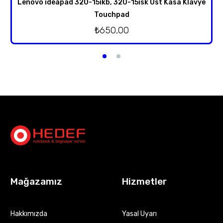
Lenovo ideapad 320-15ikb, 320-15isk Üst Kasa Klavye
Touchpad
₺
650,00
Mağazamız
Hizmetler
Hakkımızda
Yasal Uyarı