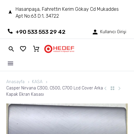
Hasanpaşa, Fahrettin Kerim Gökay Cd Mukaddes
Apt No:63 D:1, 34722
+90 533 553 29 42
Kullanıcı Girişi
Anasayfa
KASA
Casper Nirvana C300, C500, C700 Lcd Cover Arka
Kapak Ekran Kasası