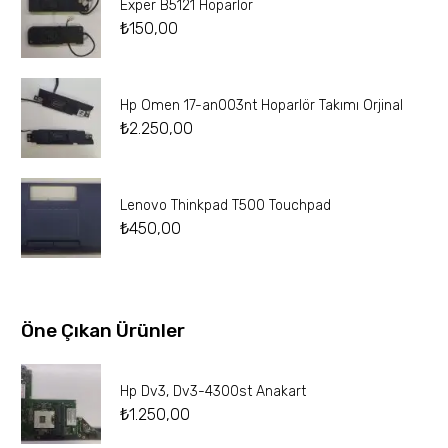
Exper B5121 Hoparlör
₺
150,00
Hp Omen 17-an003nt Hoparlör Takımı Orjinal
₺
2.250,00
Lenovo Thinkpad T500 Touchpad
₺
450,00
Öne Çıkan Ürünler
Hp Dv3, Dv3-4300st Anakart
₺
1.250,00