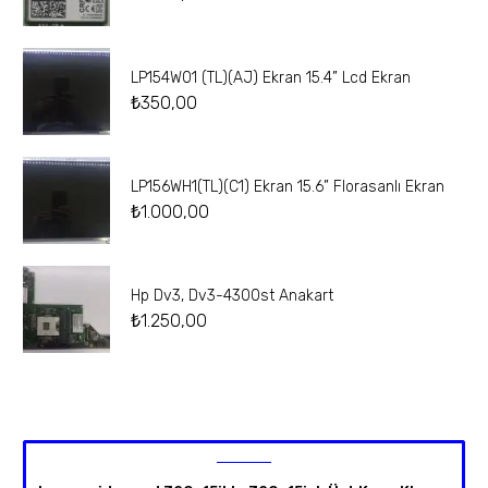
LP154W01 (TL)(AJ) Ekran 15.4” Lcd Ekran
₺
350,00
LP156WH1(TL)(C1) Ekran 15.6” Florasanlı Ekran
₺
1.000,00
Hp Dv3, Dv3-4300st Anakart
₺
1.250,00