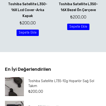
Toshiba Satellite L350-
Toshiba Satellite L350-
16X Lcd Cover-Arka
16X Bezel Ön Çerçeve
Kapak
₺
200,00
₺
200,00
Sepete Ekle
Sepete Ekle
En İyi Değerlendirilen
Toshiba Satellite L735-10g Hoparlör Sağ Sol
Takım
₺
200,00