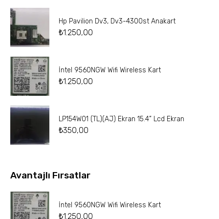
Hp Pavilion Dv3, Dv3-4300st Anakart
₺
1.250,00
İntel 9560NGW Wifi Wireless Kart
₺
1.250,00
LP154W01 (TL)(AJ) Ekran 15.4” Lcd Ekran
₺
350,00
Avantajlı Fırsatlar
İntel 9560NGW Wifi Wireless Kart
₺
1.250,00