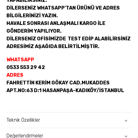
YAPABİLİRSİNİZ.
DİLERSENİZ WHATSAPP’TAN ÜRÜNÜ VE ADRES
BİLGİLERİNİZİ YAZIN.
HAVALE SONRASI ANLAŞMALI KARGO İLE
GÖNDERİM YAPILIYOR.
DİLERSENİZ OFİSİMİZDE TEST EDİP ALABİLİRSİNİZ
ADRESİMİZ AŞAĞIDA BELİRTİLMİŞTİR.
WHATSAPP
0533 553 29 42
ADRES
FAHRETTİN KERİM GÖKAY CAD.MUKADDES
APT.NO:63 D:1 HASANPAŞA-KADIKÖY/İSTANBUL
Teknik Özellikler
Değerlendirmeler