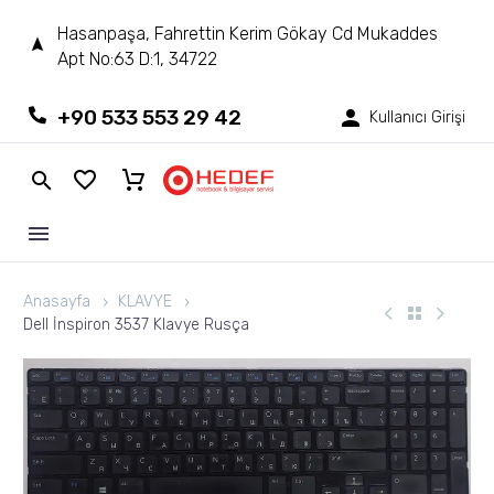
Hasanpaşa, Fahrettin Kerim Gökay Cd Mukaddes
Apt No:63 D:1, 34722
+90 533 553 29 42
Kullanıcı Girişi
Anasayfa
KLAVYE
Dell İnspiron 3537 Klavye Rusça