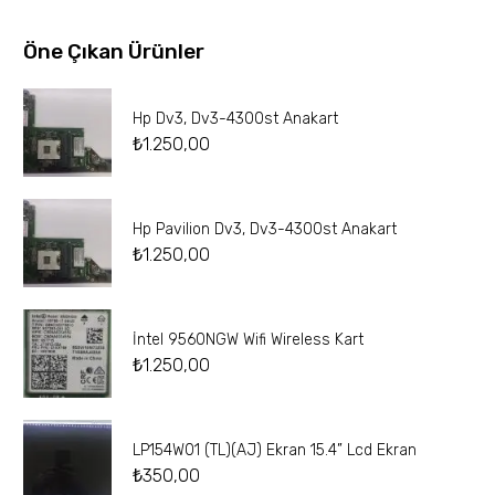
Öne Çıkan Ürünler
Hp Dv3, Dv3-4300st Anakart
₺
1.250,00
Hp Pavilion Dv3, Dv3-4300st Anakart
₺
1.250,00
İntel 9560NGW Wifi Wireless Kart
₺
1.250,00
LP154W01 (TL)(AJ) Ekran 15.4” Lcd Ekran
₺
350,00