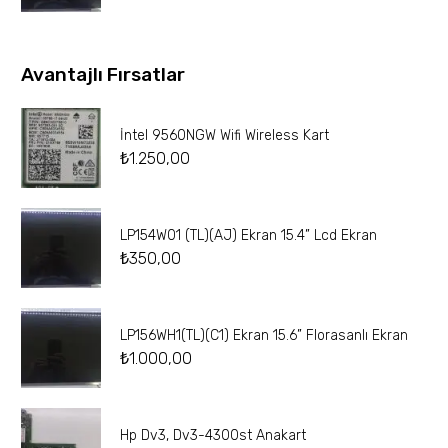
Avantajlı Fırsatlar
İntel 9560NGW Wifi Wireless Kart
₺
1.250,00
LP154W01 (TL)(AJ) Ekran 15.4” Lcd Ekran
₺
350,00
LP156WH1(TL)(C1) Ekran 15.6” Florasanlı Ekran
₺
1.000,00
Hp Dv3, Dv3-4300st Anakart