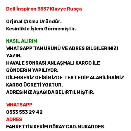
Dell İnspiron 3537 Klavye Rusça
Orjinal Çıkma Üründür.
Kesinlikle İşlem Görmemiştir.
NASIL ALIRIM
WHATSAPP’TAN ÜRÜNÜ VE ADRES BİLGİLERİNİZİ
YAZIN.
HAVALE SONRASI ANLAŞMALI KARGO İLE
GÖNDERİM YAPILIYOR.
DİLERSENİZ OFİSİMİZDE TEST EDİP ALABİLİRSİNİZ
KARGO ÜCRETİ YOKTUR.
ADRESİMİZ AŞAĞIDA BELİRTİLMİŞTİR.
WHATSAPP
0533 553 29 42
ADRES
FAHRETTİN KERİM GÖKAY CAD.MUKADDES