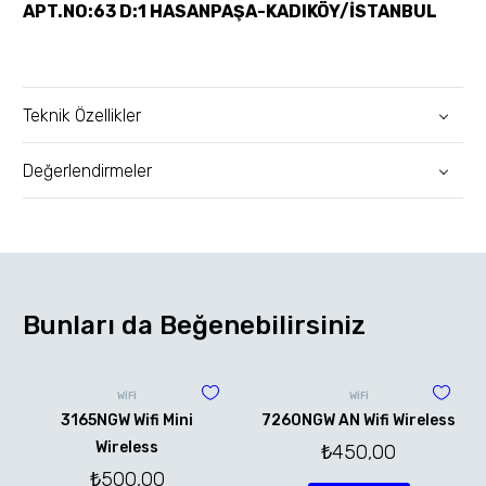
APT.NO:63 D:1 HASANPAŞA-KADIKÖY/İSTANBUL
Teknik Özellikler
Değerlendirmeler
Bunları da Beğenebilirsiniz
WİFİ
WİFİ
3165NGW Wifi Mini
7260NGW AN Wifi Wireless
Wireless
₺
450,00
₺
500,00