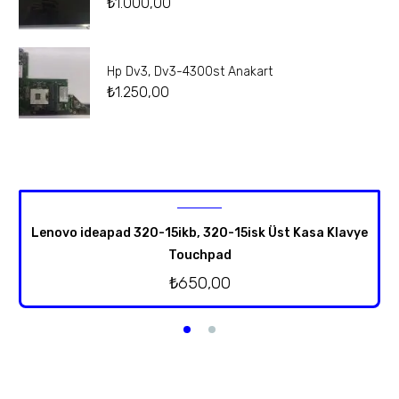
₺
1.000,00
Hp Dv3, Dv3-4300st Anakart
₺
1.250,00
Lenovo ideapad 320-15ikb, 320-15isk Üst Kasa Klavye
Touchpad
₺
650,00