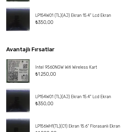
LP154W01 (TL)(AJ) Ekran 15.4” Lcd Ekran
₺
350,00
Avantajlı Fırsatlar
İntel 9560NGW Wifi Wireless Kart
₺
1.250,00
LP154W01 (TL)(AJ) Ekran 15.4” Lcd Ekran
₺
350,00
LP156WH1(TL)(C1) Ekran 15.6” Florasanlı Ekran