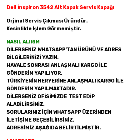
Dell İnspiron 3542 Alt Kapak Servis Kapağı
Orjinal Servis Çıkması Üründür.
Kesinlikle İşlem Görmemiştir.
NASIL ALIRIM
DİLERSENİZ WHATSAPP’TAN ÜRÜNÜ VE ADRES
BİLGİLERİNİZİ YAZIN.
HAVALE SONRASI ANLAŞMALI KARGO İLE
GÖNDERİM YAPILIYOR.
TÜRKİYENİN HERYERİNE ANLAŞMALI KARGO İLE
GÖNDERİM YAPILMAKTADIR.
DİLERSENİZ OFİSİMİZDE TEST EDİP
ALABİLİRSİNİZ.
SORULARINIZ İÇİN WHATSAPP ÜZERİNDEN
İLETİŞİME GEÇEBİLİRSİNİZ.
ADRESİMİZ AŞAĞIDA BELİRTİLMİŞTİR.