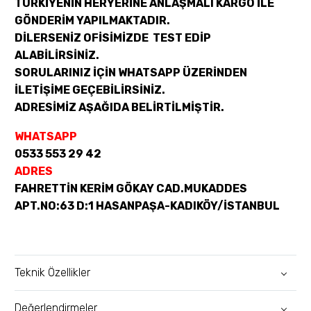
TÜRKİYENİN HERYERİNE ANLAŞMALI KARGO İLE
GÖNDERİM YAPILMAKTADIR.
DİLERSENİZ OFİSİMİZDE TEST EDİP
ALABİLİRSİNİZ.
SORULARINIZ İÇİN WHATSAPP ÜZERİNDEN
İLETİŞİME GEÇEBİLİRSİNİZ.
ADRESİMİZ AŞAĞIDA BELİRTİLMİŞTİR.
WHATSAPP
0533 553 29 42
ADRES
FAHRETTİN KERİM GÖKAY CAD.MUKADDES
APT.NO:63 D:1 HASANPAŞA-KADIKÖY/İSTANBUL
Teknik Özellikler
Değerlendirmeler