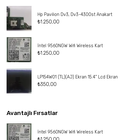
Hp Pavilion Dv3, Dv3-4300st Anakart
₺
1.250,00
İntel 9560NGW Wifi Wireless Kart
₺
1.250,00
LP154W01 (TL)(AJ) Ekran 15.4” Lcd Ekran
₺
350,00
Avantajlı Fırsatlar
İntel 9560NGW Wifi Wireless Kart
₺
1.250,00