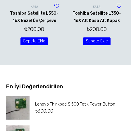
KASA
KASA
Toshiba Satellite L350-
Toshiba Satellite L350-
16X Bezel Ön Çerçeve
16X Alt Kasa Alt Kapak
₺
200,00
₺
200,00
Sepete Ekle
Sepete Ekle
En İyi Değerlendirilen
Lenovo Thinkpad Sl500 Tetik Power Button
₺
300,00