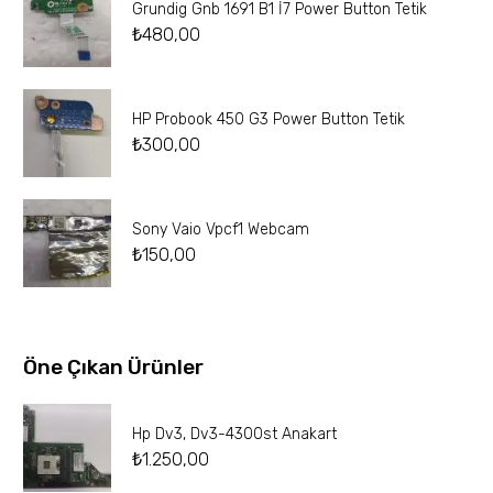
Grundig Gnb 1691 B1 İ7 Power Button Tetik
₺
480,00
HP Probook 450 G3 Power Button Tetik
₺
300,00
Sony Vaio Vpcf1 Webcam
₺
150,00
Öne Çıkan Ürünler
Hp Dv3, Dv3-4300st Anakart
₺
1.250,00