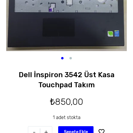
Dell İnspiron 3542 Üst Kasa
Touchpad Takım
₺
850,00
1 adet stokta
-
+
Sepete Ekle