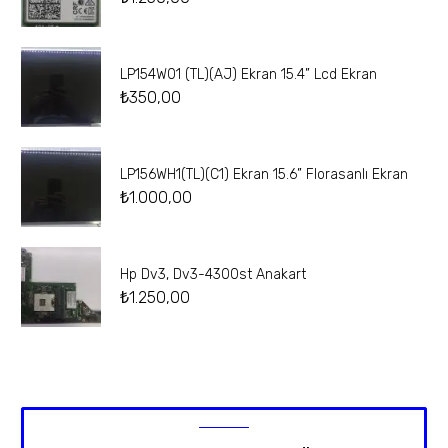
LP154W01 (TL)(AJ) Ekran 15.4” Lcd Ekran
₺
350,00
LP156WH1(TL)(C1) Ekran 15.6” Florasanlı Ekran
₺
1.000,00
Hp Dv3, Dv3-4300st Anakart
₺
1.250,00