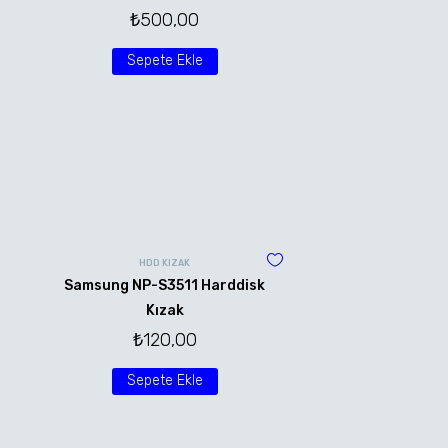
₺
500,00
Sepete Ekle
HDD KIZAK
Samsung NP-S3511 Harddisk
Kızak
₺
120,00
Sepete Ekle