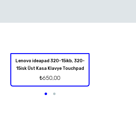
Lenovo ideapad 320-15ikb, 320-
Lenovo İdeapad
15isk Üst Kasa Klavye Touchpad
Hoparl
₺
650,00
₺
250,