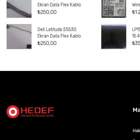
Ekran Data Flex Kablo
Wir
₺
250,00
₺
1.
Dell Latitude E5530
LP1
Ekran Data Flex Kablo
15.
₺
250,00
₺
3
M
Hak