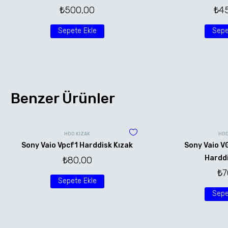
₺
500,00
₺
4
Sepete Ekle
Sepe
Benzer Ürünler
HDD KIZAK
HDD
Sony Vaio Vpcf1 Harddisk Kızak
Sony Vaio 
Harddi
₺
80,00
₺
7
Sepete Ekle
Sepe