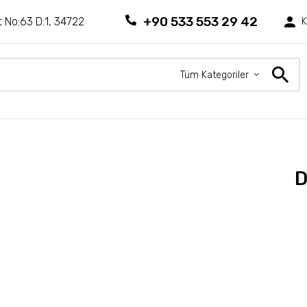
+90 533 553 29 42
 No:63 D:1, 34722
K
Tüm Kategoriler
D