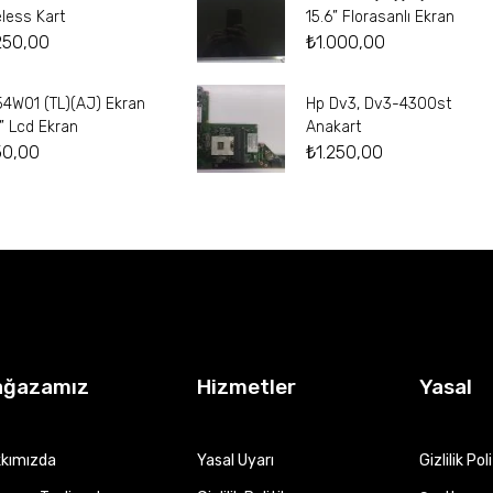
eless Kart
15.6” Florasanlı Ekran
250,00
₺
1.000,00
54W01 (TL)(AJ) Ekran
Hp Dv3, Dv3-4300st
4” Lcd Ekran
Anakart
50,00
₺
1.250,00
ağazamız
Hizmetler
Yasal
kımızda
Yasal Uyarı
Gizlilik Pol