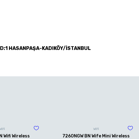
 D:1 HASANPAŞA-KADIKÖY/İSTANBUL
WİFİ
WİFİ
Wifi Wireless
7260NGW BN Wife Mini Wireless