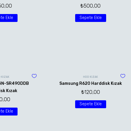
50,00
₺
500,00
te Ekle
Sepete Ekle
 KIZAK
HDD KIZAK
VGN-SR490DDB
Samsung R620 Harddisk Kızak
sk Kızak
₺
120,00
0,00
Sepete Ekle
te Ekle