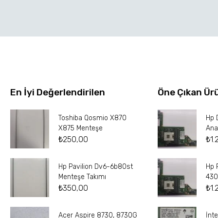
En İyi Değerlendirilen
Öne Çıkan Ür
Toshiba Qosmio X870
Hp 
X875 Menteşe
Ana
₺
250,00
₺
1.
Hp Pavilion Dv6-6b80st
Hp 
Menteşe Takımı
430
₺
350,00
₺
1.
Acer Aspire 8730, 8730G
İnt