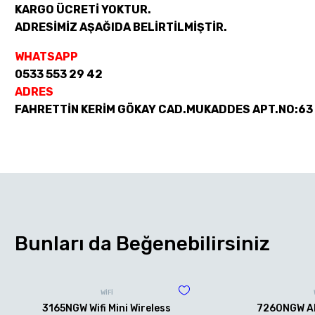
KARGO ÜCRETİ YOKTUR.
ADRESİMİZ AŞAĞIDA BELİRTİLMİŞTİR.
WHATSAPP
0533 553 29 42
ADRES
FAHRETTİN KERİM GÖKAY CAD.MUKADDES APT.NO:63
Bunları da Beğenebilirsiniz
WİFİ
3165NGW Wifi Mini Wireless
7260NGW AN 