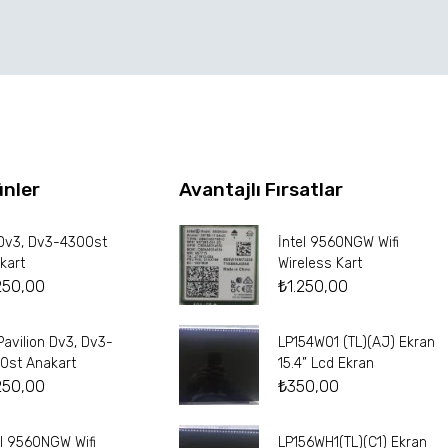
ünler
Avantajlı Fırsatlar
Dv3, Dv3-4300st
İntel 9560NGW Wifi
kart
Wireless Kart
250,00
₺
1.250,00
Pavilion Dv3, Dv3-
LP154W01 (TL)(AJ) Ekran
0st Anakart
15.4” Lcd Ekran
250,00
₺
350,00
el 9560NGW Wifi
LP156WH1(TL)(C1) Ekran