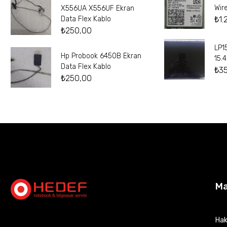
Wir
X556UA X556UF Ekran
₺
1.
Data Flex Kablo
₺
250,00
LP1
Hp Probook 6450B Ekran
15.
Data Flex Kablo
₺
3
₺
250,00
M
Hak