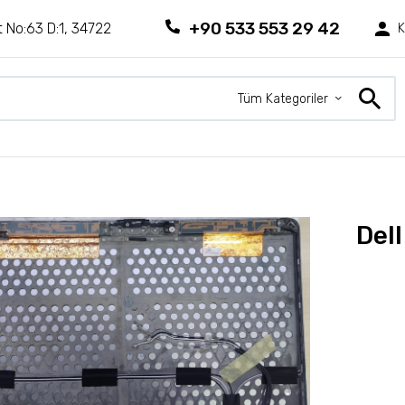
+90 533 553 29 42
 No:63 D:1, 34722
K
Tüm Kategoriler
Del