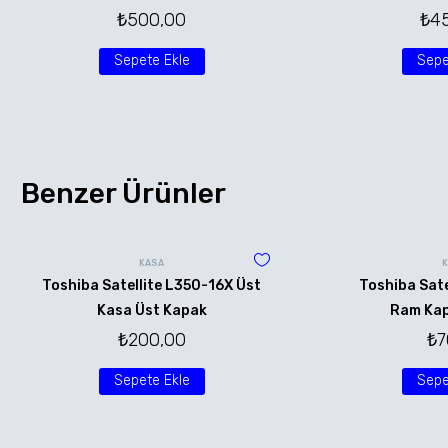
₺
500,00
₺
4
Sepete Ekle
Sepe
Benzer Ürünler
KASA
Toshiba Satellite L350-16X Üst
Toshiba Sate
Kasa Üst Kapak
Ram Kap
₺
200,00
₺
7
Sepete Ekle
Sepe