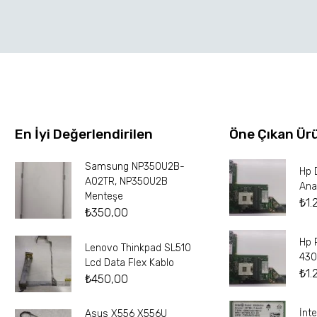
En İyi Değerlendirilen
Öne Çıkan Ür
Samsung NP350U2B-
Hp 
A02TR, NP350U2B
Ana
Menteşe
₺
1.
₺
350,00
Hp 
Lenovo Thinkpad SL510
430
Lcd Data Flex Kablo
₺
1.
₺
450,00
İnt
Asus X556 X556U