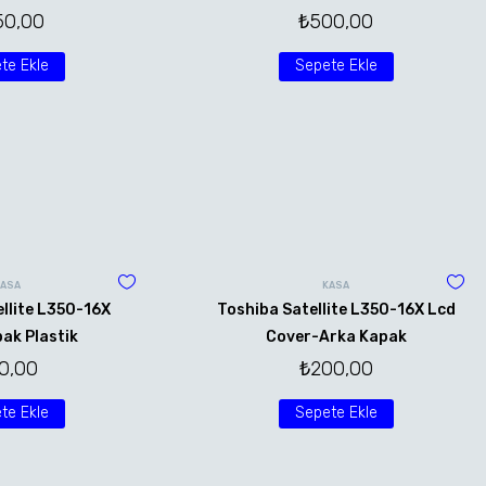
50,00
₺
500,00
te Ekle
Sepete Ekle
KASA
KASA
llite L350-16X
Toshiba Satellite L350-16X Lcd
ak Plastik
Cover-Arka Kapak
0,00
₺
200,00
te Ekle
Sepete Ekle