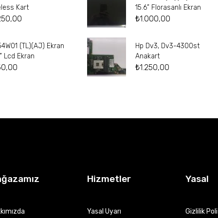
eless Kart
15.6” Florasanlı Ekran
250,00
₺
1.000,00
54W01 (TL)(AJ) Ekran
Hp Dv3, Dv3-4300st
4” Lcd Ekran
Anakart
50,00
₺
1.250,00
ağazamız
Hizmetler
Yasal
kımızda
Yasal Uyarı
Gizlilik Pol