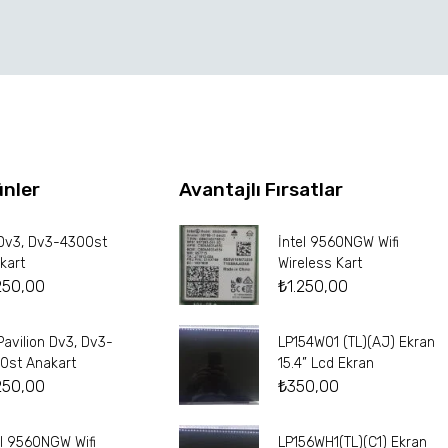
ünler
Avantajlı Fırsatlar
Dv3, Dv3-4300st
İntel 9560NGW Wifi
kart
Wireless Kart
250,00
₺
1.250,00
Pavilion Dv3, Dv3-
LP154W01 (TL)(AJ) Ekran
0st Anakart
15.4” Lcd Ekran
250,00
₺
350,00
el 9560NGW Wifi
LP156WH1(TL)(C1) Ekran