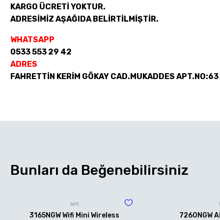
KARGO ÜCRETİ YOKTUR.
ADRESİMİZ AŞAĞIDA BELİRTİLMİŞTİR.
WHATSAPP
0533 553 29 42
ADRES
FAHRETTİN KERİM GÖKAY CAD.MUKADDES APT.NO:63
Bunları da Beğenebilirsiniz
WİFİ
3165NGW Wifi Mini Wireless
7260NGW AN 