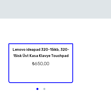
Lenovo ideapad 320-15ikb, 320-
HP Spectre X360 
15isk Üst Kasa Klavye Touchpad
4001NT 13-Y TPN-
Klavye Üst Kas
₺
650,00
Orjinal T
₺
2.750,