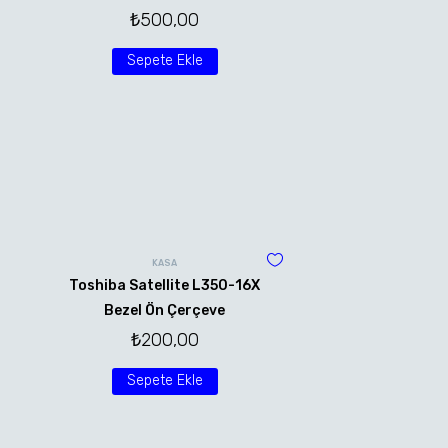
₺
500,00
Sepete Ekle
KASA
Toshiba Satellite L350-16X
Bezel Ön Çerçeve
₺
200,00
Sepete Ekle