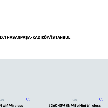
 D:1 HASANPAŞA-KADIKÖY/İSTANBUL
WİFİ
WİFİ
Wifi Wireless
7260NGW BN Wife Mini Wireless