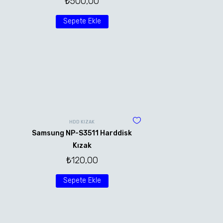
₺
500,00
Sepete Ekle
HDD KIZAK
Samsung NP-S3511 Harddisk
Kızak
₺
120,00
Sepete Ekle