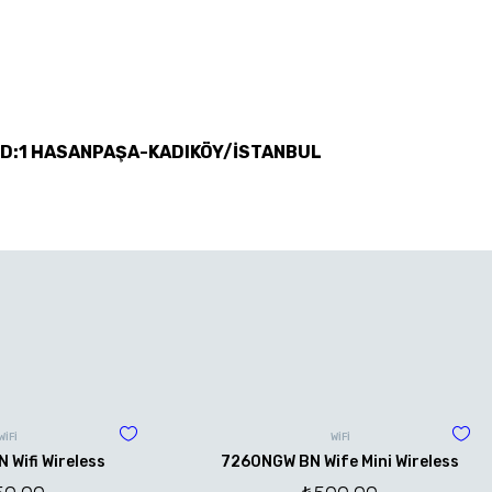
 D:1 HASANPAŞA-KADIKÖY/İSTANBUL
WİFİ
WİFİ
Wifi Wireless
7260NGW BN Wife Mini Wireless