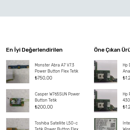
En İyi Değerlendirilen
Öne Çıkan Ür
Monster Abra A7 V7.3
Hp 
Power Button Flex Tetik
Ana
₺
750,00
₺
1.
Casper W765SUN Power
Hp 
Button Tetik
430
₺
200,00
₺
1.
Toshiba Satellite L50-c
İnt
Tetik Power Button Flex
Wir