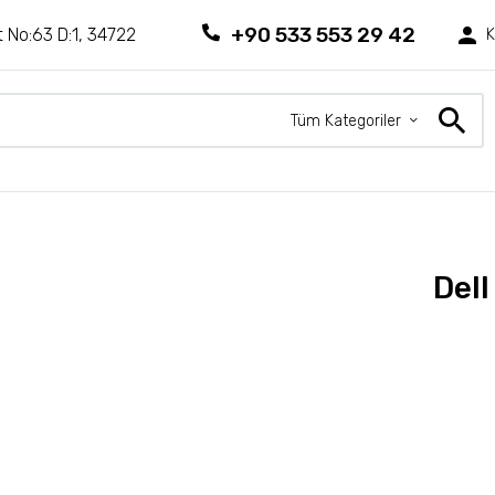
+90 533 553 29 42
 No:63 D:1, 34722
K
Tüm Kategoriler
Dell