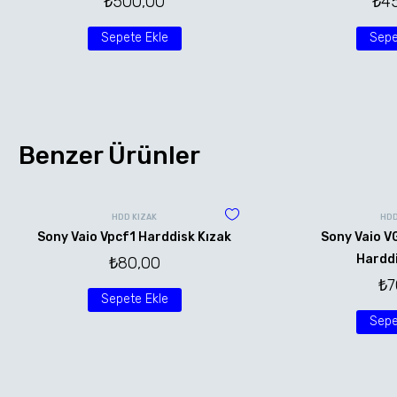
₺
500,00
₺
4
Sepete Ekle
Sepe
Benzer Ürünler
HDD KIZAK
HDD
Sony Vaio Vpcf1 Harddisk Kızak
Sony Vaio 
Harddi
₺
80,00
₺
7
Sepete Ekle
Sepe