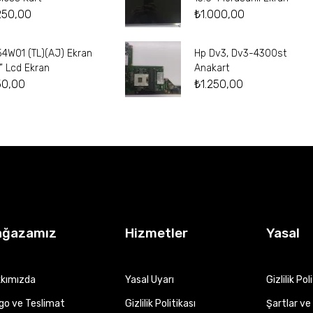
250,00
₺
1.000,00
54W01 (TL)(AJ) Ekran
Hp Dv3, Dv3-4300st
4” Lcd Ekran
Anakart
50,00
₺
1.250,00
ağazamız
Hizmetler
Yasal
kımızda
Yasal Uyarı
Gizlilik Pol
go ve Teslimat
Gizlilik Politikası
Şartlar ve 