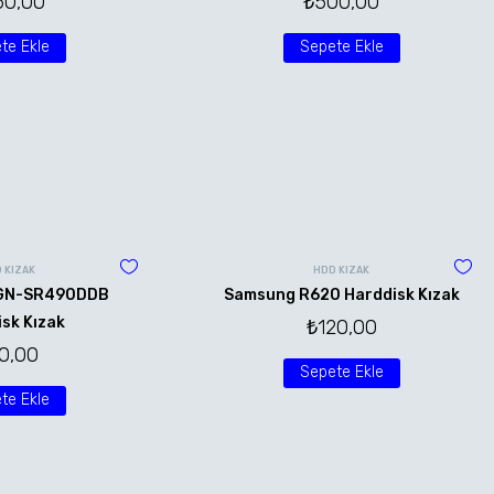
50,00
₺
500,00
te Ekle
Sepete Ekle
 KIZAK
HDD KIZAK
VGN-SR490DDB
Samsung R620 Harddisk Kızak
sk Kızak
₺
120,00
0,00
Sepete Ekle
te Ekle