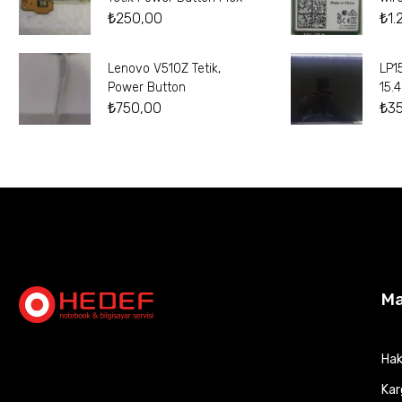
₺
250,00
₺
1.
Lenovo V510Z Tetik,
LP1
Power Button
15.
₺
750,00
₺
3
M
Hak
Kar