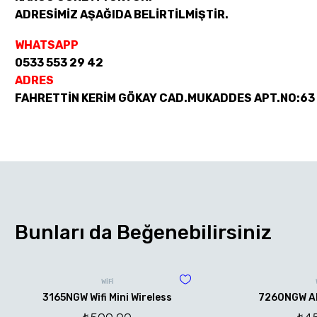
ADRESİMİZ AŞAĞIDA BELİRTİLMİŞTİR.
WHATSAPP
0533 553 29 42
ADRES
FAHRETTİN KERİM GÖKAY CAD.MUKADDES APT.NO:63
Bunları da Beğenebilirsiniz
WİFİ
3165NGW Wifi Mini Wireless
7260NGW AN 