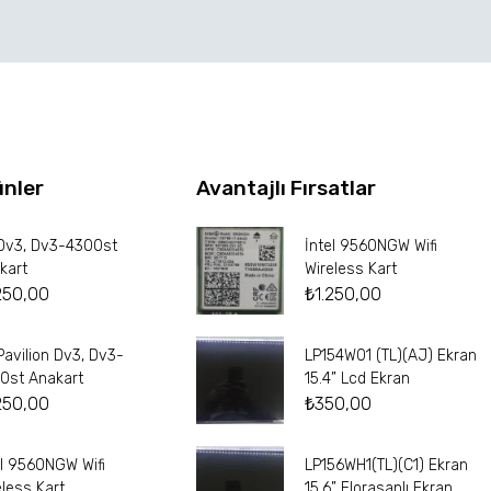
ünler
Avantajlı Fırsatlar
Dv3, Dv3-4300st
İntel 9560NGW Wifi
kart
Wireless Kart
250,00
₺
1.250,00
Pavilion Dv3, Dv3-
LP154W01 (TL)(AJ) Ekran
0st Anakart
15.4” Lcd Ekran
250,00
₺
350,00
el 9560NGW Wifi
LP156WH1(TL)(C1) Ekran
eless Kart
15.6” Florasanlı Ekran