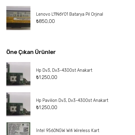
Lenovo L11N6Y01 Batarya Pil Orjinal
₺
850,00
Öne Çıkan Ürünler
Hp Dv3, Dv3-4300st Anakart
₺
1.250,00
Hp Pavilion Dv3, Dv3-4300st Anakart
₺
1.250,00
İntel 9560NGW Wifi Wireless Kart