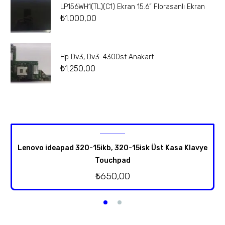
LP156WH1(TL)(C1) Ekran 15.6” Florasanlı Ekran
₺
1.000,00
Hp Dv3, Dv3-4300st Anakart
₺
1.250,00
Lenovo ideapad 320-15ikb, 320-15isk Üst Kasa Klavye
Touchpad
₺
650,00