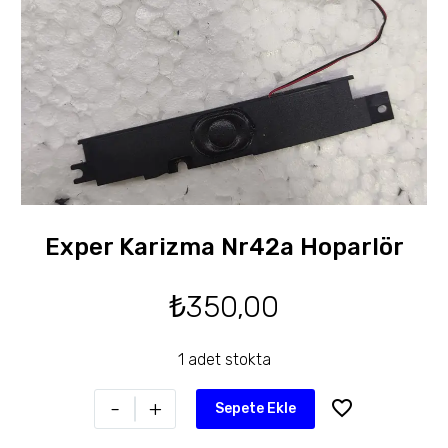
Exper Karizma Nr42a Hoparlör
₺
350,00
1 adet stokta
-
+
Sepete Ekle