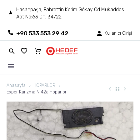
Hasanpaşa, Fahrettin Kerim Gökay Cd Mukaddes
Apt No:63 D:1, 34722
+90 533 553 29 42
Kullanıcı Girişi
Anasayfa
HOPARLÖR
Exper Karizma Nr42a Hoparlör