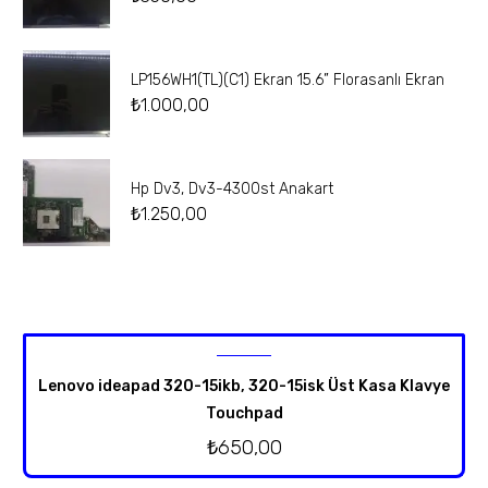
LP156WH1(TL)(C1) Ekran 15.6” Florasanlı Ekran
₺
1.000,00
Hp Dv3, Dv3-4300st Anakart
₺
1.250,00
Lenovo ideapad 320-15ikb, 320-15isk Üst Kasa Klavye
Touchpad
₺
650,00