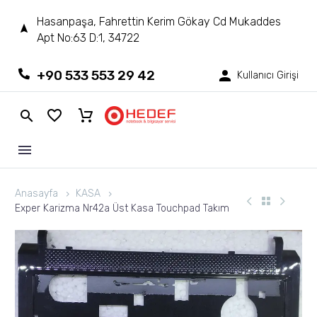
Hasanpaşa, Fahrettin Kerim Gökay Cd Mukaddes
Apt No:63 D:1, 34722
+90 533 553 29 42
Kullanıcı Girişi
Anasayfa
KASA
Exper Karizma Nr42a Üst Kasa Touchpad Takım