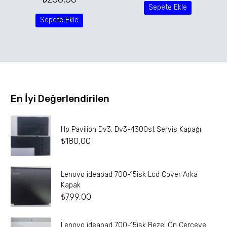
Sepete Ekle
Sepete Ekle
En İyi Değerlendirilen
Hp Pavilion Dv3, Dv3-4300st Servis Kapağı
₺
180,00
Lenovo ideapad 700-15isk Lcd Cover Arka
Kapak
₺
799,00
Lenovo ideapad 700-15isk Bezel Ön Çerçeve