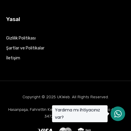
Yasal
Gizlilik Politikası
Şartlar ve Politikalar
İletişim
Copyright © 2025
UKWeb
. All Rights Reserved.
Yardıma mı ihtiyacınız
Hasanpaşa, Fahrettin Kerim Gökay Cd Mukaddes Apt No:63 D:1,
34722 Kadıköy/İstanbul
var?