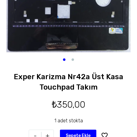
Exper Karizma Nr42a Üst Kasa
Touchpad Takım
₺
350,00
1 adet stokta
-
+
Sepete Ekle