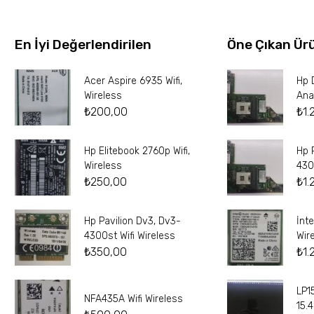
En İyi Değerlendirilen
Öne Çıkan Ür
Acer Aspire 6935 Wifi,
Hp 
Wireless
Ana
₺
200,00
₺
1.
Hp Elitebook 2760p Wifi,
Hp 
Wireless
430
₺
250,00
₺
1.
Hp Pavilion Dv3, Dv3-
İnt
4300st Wifi Wireless
Wir
₺
350,00
₺
1.
LP1
NFA435A Wifi Wireless
15.