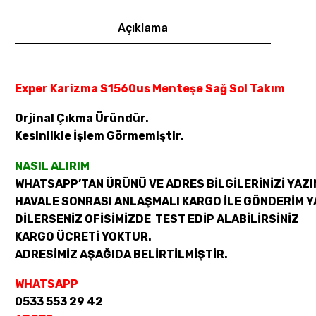
Açıklama
Exper Karizma S1560us Menteşe Sağ Sol Takım
Orjinal Çıkma Üründür.
Kesinlikle İşlem Görmemiştir.
NASIL ALIRIM
WHATSAPP’TAN ÜRÜNÜ VE ADRES BİLGİLERİNİZİ YAZI
HAVALE SONRASI ANLAŞMALI KARGO İLE GÖNDERİM Y
DİLERSENİZ OFİSİMİZDE TEST EDİP ALABİLİRSİNİZ
KARGO ÜCRETİ YOKTUR.
ADRESİMİZ AŞAĞIDA BELİRTİLMİŞTİR.
WHATSAPP
0533 553 29 42