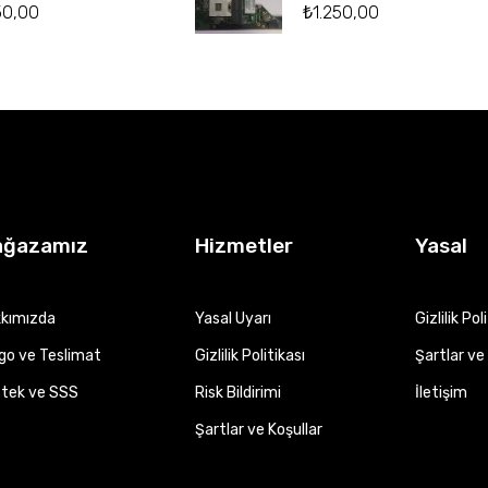
50,00
₺
1.250,00
ağazamız
Hizmetler
Yasal
kımızda
Yasal Uyarı
Gizlilik Pol
go ve Teslimat
Gizlilik Politikası
Şartlar ve 
tek ve SSS
Risk Bildirimi
İletişim
Şartlar ve Koşullar