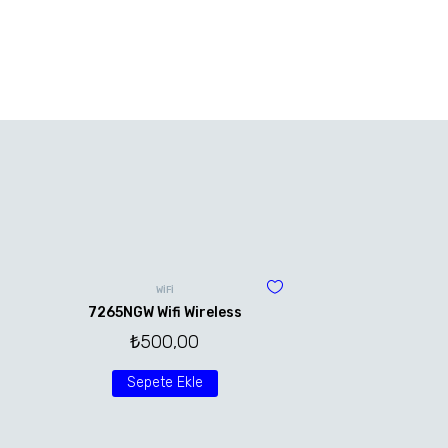
WİFİ
7265NGW Wifi Wireless
₺
500,00
Sepete Ekle