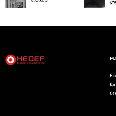
₺
500,00
₺
3
M
Hak
Kar
Des