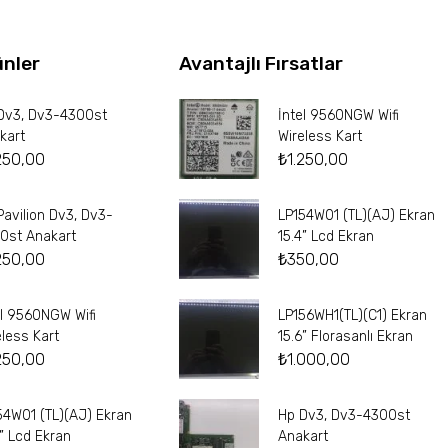
ünler
Avantajlı Fırsatlar
Dv3, Dv3-4300st
İntel 9560NGW Wifi
kart
Wireless Kart
250,00
₺
1.250,00
Pavilion Dv3, Dv3-
LP154W01 (TL)(AJ) Ekran
0st Anakart
15.4” Lcd Ekran
250,00
₺
350,00
el 9560NGW Wifi
LP156WH1(TL)(C1) Ekran
eless Kart
15.6” Florasanlı Ekran
250,00
₺
1.000,00
54W01 (TL)(AJ) Ekran
Hp Dv3, Dv3-4300st
4” Lcd Ekran
Anakart