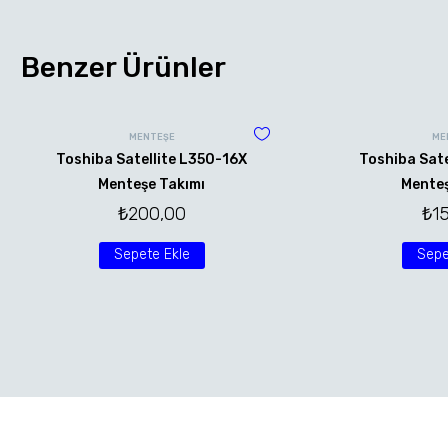
Benzer Ürünler
MENTEŞE
ME
Toshiba Satellite L350-16X
Toshiba Sate
Menteşe Takımı
Menteş
₺
200,00
₺
1
Sepete Ekle
Sepe