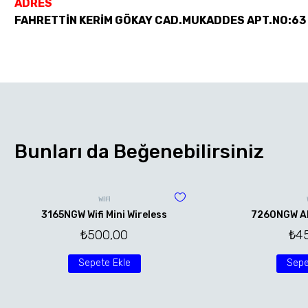
ADRES
FAHRETTİN KERİM GÖKAY CAD.MUKADDES APT.NO:63
Bunları da Beğenebilirsiniz
WİFİ
3165NGW Wifi Mini Wireless
7260NGW AN 
₺
500,00
₺
4
Sepete Ekle
Sepe