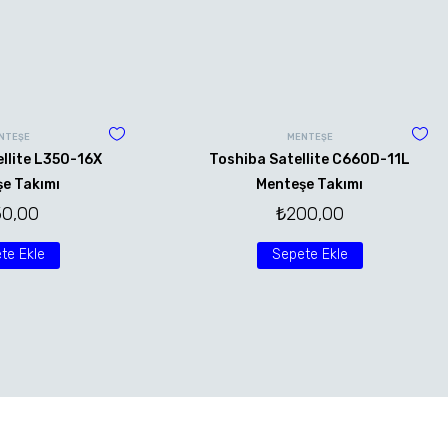
NTEŞE
MENTEŞE
llite L350-16X
Toshiba Satellite C660D-11L
e Takımı
Menteşe Takımı
50,00
₺
200,00
te Ekle
Sepete Ekle