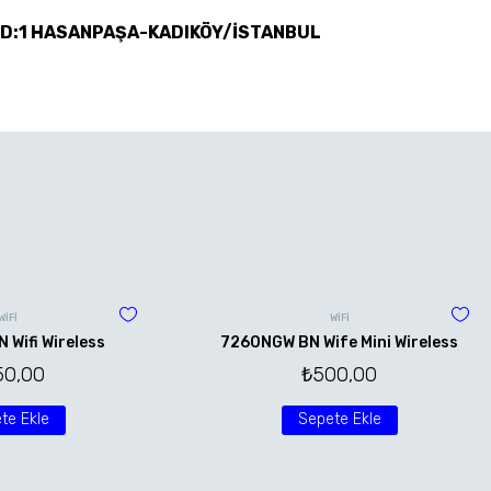
 D:1 HASANPAŞA-KADIKÖY/İSTANBUL
WİFİ
WİFİ
Wifi Wireless
7260NGW BN Wife Mini Wireless
50,00
₺
500,00
te Ekle
Sepete Ekle