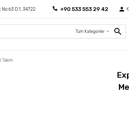
+90 533 553 29 42
 No:63 D:1, 34722
K
Tüm Kategoriler
l Takım
Ex
Me