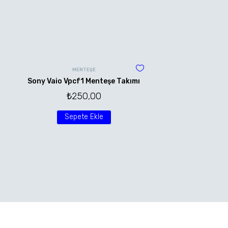
MENTEŞE
Sony Vaio Vpcf1 Menteşe Takımı
₺
250,00
Sepete Ekle