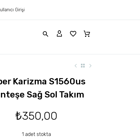
ullanıcı Girişi
per Karizma S1560us
nteşe Sağ Sol Takım
₺
350,00
1 adet stokta