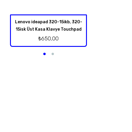
Lenovo ideapad 320-15ikb, 320-
Hp Omen 17-an00
15isk Üst Kasa Klavye Touchpad
Kablolu Or
₺
650,00
₺
500,