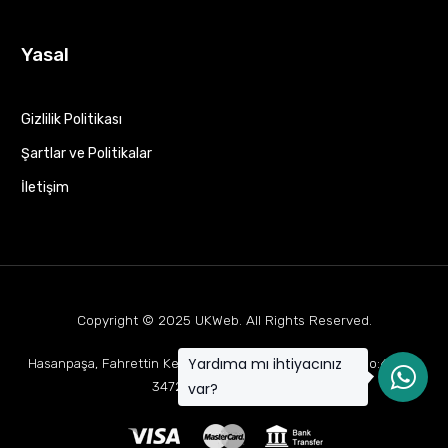
Yasal
Gizlilik Politikası
Şartlar ve Politikalar
İletişim
Copyright © 2025
UKWeb
. All Rights Reserved.
Yardıma mı ihtiyacınız
Hasanpaşa, Fahrettin Kerim Gökay Cd Mukaddes Apt No:63 D:1,
34722 Kadıköy/İstanbul
var?