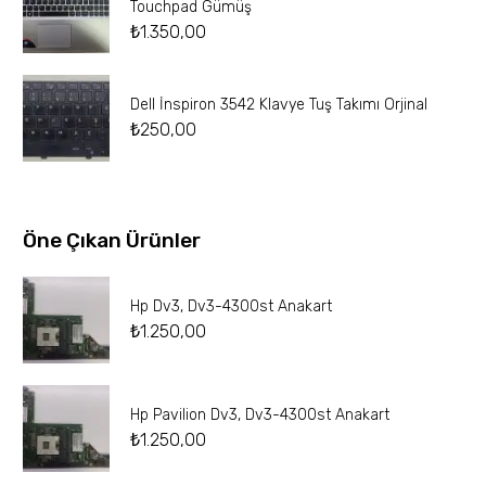
Touchpad Gümüş
₺
1.350,00
Dell İnspiron 3542 Klavye Tuş Takımı Orjinal
₺
250,00
Öne Çıkan Ürünler
Hp Dv3, Dv3-4300st Anakart
₺
1.250,00
Hp Pavilion Dv3, Dv3-4300st Anakart
₺
1.250,00