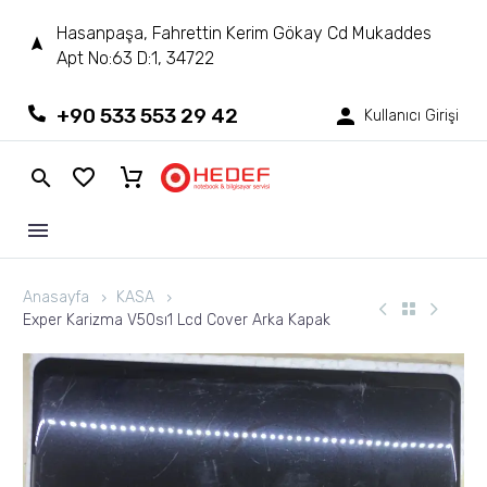
Hasanpaşa, Fahrettin Kerim Gökay Cd Mukaddes
Apt No:63 D:1, 34722
+90 533 553 29 42
Kullanıcı Girişi
Anasayfa
KASA
Exper Karizma V50sı1 Lcd Cover Arka Kapak