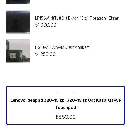
LP156WH1(TL)(C1) Ekran 15.6” Florasanlı Ekran
₺
1.000,00
Hp Dv3, Dv3-4300st Anakart
₺
1.250,00
Lenovo ideapad 320-15ikb, 320-15isk Üst Kasa Klavye
Touchpad
₺
650,00