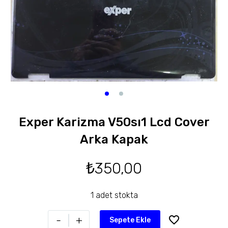
Exper Karizma V50sı1 Lcd Cover
Arka Kapak
₺
350,00
1 adet stokta
-
+
Sepete Ekle