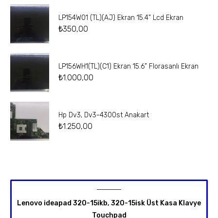
LP154W01 (TL)(AJ) Ekran 15.4” Lcd Ekran
₺
350,00
LP156WH1(TL)(C1) Ekran 15.6” Florasanlı Ekran
₺
1.000,00
Hp Dv3, Dv3-4300st Anakart
₺
1.250,00
Lenovo ideapad 320-15ikb, 320-15isk Üst Kasa Klavye
Touchpad