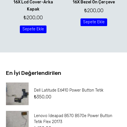
16X Lcd Cover-Arka
16X Bezel Ön Çerçeve
Kapak
₺
200,00
₺
200,00
Sepete Ekle
Sepete Ekle
En İyi Değerlendirilen
Dell Latitude E6410 Power Button Tetik
₺
350,00
Lenovo İdeapad B570 B570e Power Button
Tetik Flex 20173