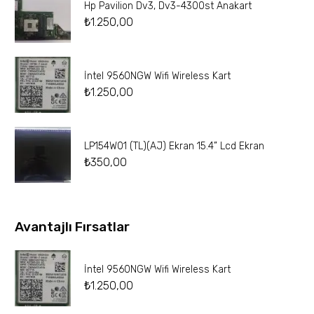
Hp Pavilion Dv3, Dv3-4300st Anakart
₺
1.250,00
İntel 9560NGW Wifi Wireless Kart
₺
1.250,00
LP154W01 (TL)(AJ) Ekran 15.4” Lcd Ekran
₺
350,00
Avantajlı Fırsatlar
İntel 9560NGW Wifi Wireless Kart
₺
1.250,00