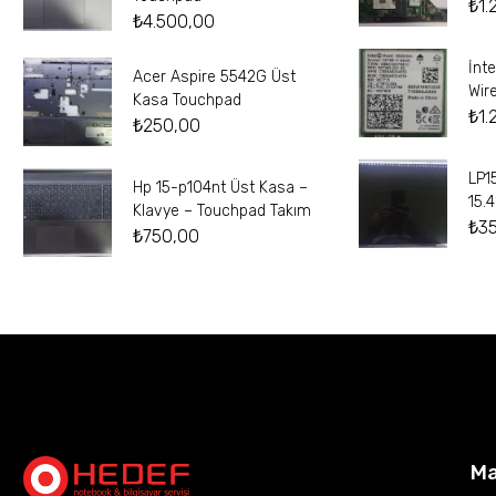
₺
1.
₺
4.500,00
İnt
Acer Aspire 5542G Üst
Wir
Kasa Touchpad
₺
1.
₺
250,00
LP1
Hp 15-p104nt Üst Kasa –
15.
Klavye – Touchpad Takım
₺
3
₺
750,00
M