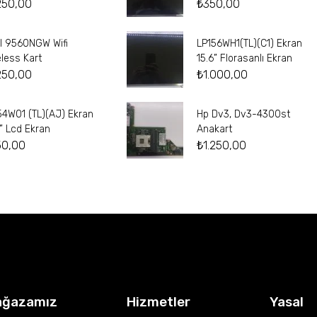
250,00
₺
350,00
el 9560NGW Wifi
LP156WH1(TL)(C1) Ekran
eless Kart
15.6” Florasanlı Ekran
250,00
₺
1.000,00
54W01 (TL)(AJ) Ekran
Hp Dv3, Dv3-4300st
4” Lcd Ekran
Anakart
50,00
₺
1.250,00
ağazamız
Hizmetler
Yasal