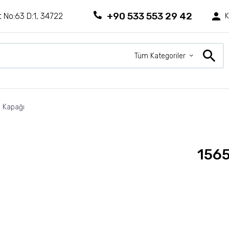
+90 533 553 29 42
 No:63 D:1, 34722
K
Tüm Kategoriler
s Kapağı
1565