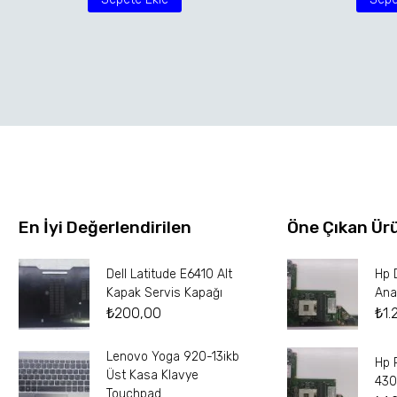
En İyi Değerlendirilen
Öne Çıkan Ür
Dell Latitude E6410 Alt
Hp 
Kapak Servis Kapağı
Ana
₺
200,00
₺
1.
Lenovo Yoga 920-13ikb
Hp 
Üst Kasa Klavye
430
Touchpad