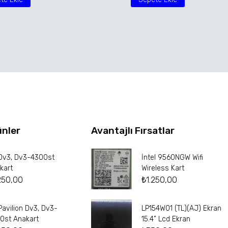
ünler
Avantajlı Fırsatlar
Dv3, Dv3-4300st
İntel 9560NGW Wifi
kart
Wireless Kart
250,00
₺
1.250,00
Pavilion Dv3, Dv3-
LP154W01 (TL)(AJ) Ekran
0st Anakart
15.4” Lcd Ekran