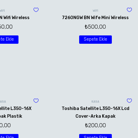
WİFİ
WİFİ
Wifi Wireless
7260NGW BN Wife Mini Wireless
50,00
₺
500,00
te Ekle
Sepete Ekle
KASA
KASA
llite L350-16X
Toshiba Satellite L350-16X Lcd
ak Plastik
Cover-Arka Kapak
0,00
₺
200,00
te Ekle
Sepete Ekle