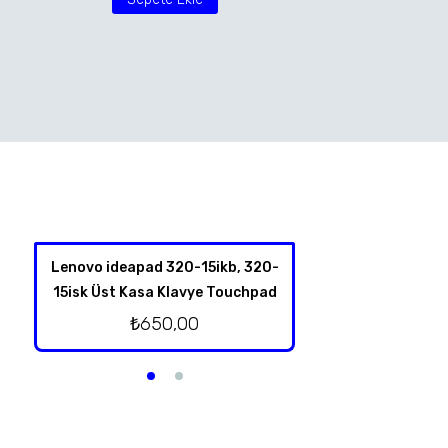
Lenovo ideapad 320-15ikb, 320-
Lenovo İdeapad
15isk Üst Kasa Klavye Touchpad
Hoparl
₺
650,00
₺
250,