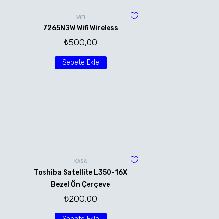
WİFİ
7265NGW Wifi Wireless
₺
500,00
Sepete Ekle
KASA
Toshiba Satellite L350-16X
Bezel Ön Çerçeve
₺
200,00
Sepete Ekle