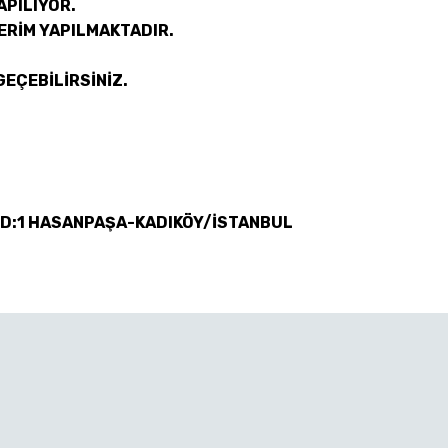
APILIYOR.
ERİM YAPILMAKTADIR.
GEÇEBİLİRSİNİZ.
 D:1 HASANPAŞA-KADIKÖY/İSTANBUL