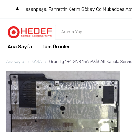
Hasanpaşa, Fahrettin Kerim Gökay Cd Mukaddes Apt
Ana Sayfa
Tüm Ürünler
Anasayfa
KASA
Grundig 1B4 GNB 1565A3İ3 Alt Kapak, Servi