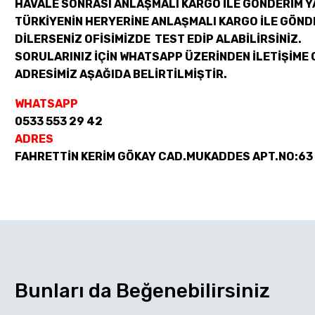
HAVALE SONRASI ANLAŞMALI KARGO İLE GÖNDERİM Y
TÜRKİYENİN HERYERİNE ANLAŞMALI KARGO İLE GÖND
DİLERSENİZ OFİSİMİZDE TEST EDİP ALABİLİRSİNİZ.
SORULARINIZ İÇİN WHATSAPP ÜZERİNDEN İLETİŞİME 
ADRESİMİZ AŞAĞIDA BELİRTİLMİŞTİR.
WHATSAPP
0533 553 29 42
ADRES
FAHRETTİN KERİM GÖKAY CAD.MUKADDES APT.NO:63
Bunları da Beğenebilirsiniz