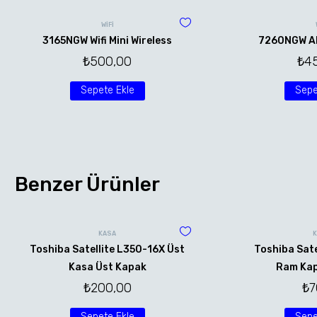
WİFİ
3165NGW Wifi Mini Wireless
7260NGW AN 
₺
500,00
₺
4
Sepete Ekle
Sepe
Benzer Ürünler
KASA
Toshiba Satellite L350-16X Üst
Toshiba Sate
Kasa Üst Kapak
Ram Kap
₺
200,00
₺
7
Sepete Ekle
Sepe