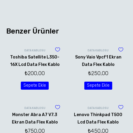
Benzer Ürünler
DATA KABLOSU
DATA KABLOSU
Toshiba Satellite L350-
Sony Vaio Vpcf1 Ekran
16X Lcd Data Flex Kablo
Data Flex Kablo
₺
200,00
₺
250,00
Sepete Ekle
Sepete Ekle
DATA KABLOSU
DATA KABLOSU
Monster Abra A7 V7.3
Lenovo Thinkpad T500
Ekran Data Flex Kablo
Lcd Data Flex Kablo
₺
750,00
₺
450,00