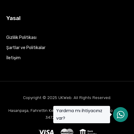
Yasal
Gizlilik Politikası
Şartlar ve Politikalar
İletişim
Copyright © 2025
UKWeb
. All Rights Reserved.
Yardıma mı ihtiyacınız
Hasanpaşa, Fahrettin Kerim Gökay Cd Mukaddes Apt No:63 D:1,
34722 Kadıköy/İstanbul
var?