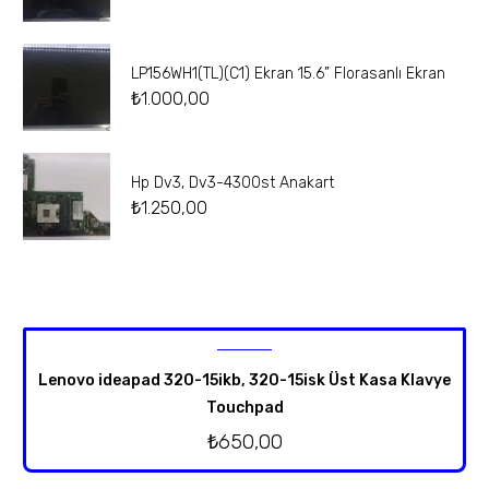
LP156WH1(TL)(C1) Ekran 15.6” Florasanlı Ekran
₺
1.000,00
Hp Dv3, Dv3-4300st Anakart
₺
1.250,00
Lenovo ideapad 320-15ikb, 320-15isk Üst Kasa Klavye
Touchpad
₺
650,00