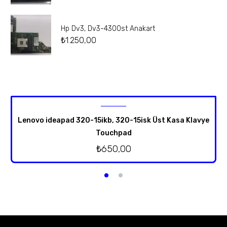
Hp Dv3, Dv3-4300st Anakart
₺
1.250,00
Lenovo ideapad 320-15ikb, 320-15isk Üst Kasa Klavye
Touchpad
₺
650,00