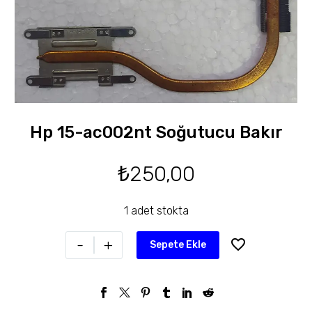
Hp 15-ac002nt Soğutucu Bakır
₺
250,00
1 adet stokta
-
+
Sepete Ekle