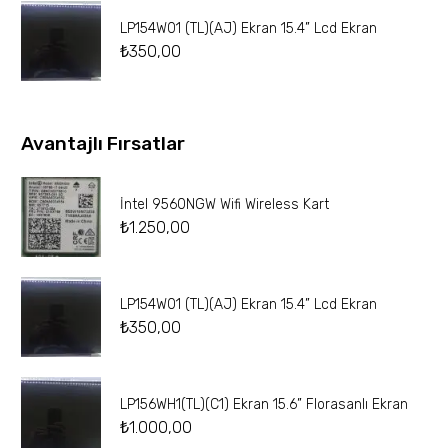
LP154W01 (TL)(AJ) Ekran 15.4” Lcd Ekran
₺
350,00
Avantajlı Fırsatlar
İntel 9560NGW Wifi Wireless Kart
₺
1.250,00
LP154W01 (TL)(AJ) Ekran 15.4” Lcd Ekran
₺
350,00
LP156WH1(TL)(C1) Ekran 15.6” Florasanlı Ekran
₺
1.000,00