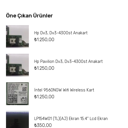
Öne Çıkan Ürünler
Hp Dv3, Dv3-4300st Anakart
₺
1.250,00
Hp Pavilion Dv3, Dv3-4300st Anakart
₺
1.250,00
İntel 9560NGW Wifi Wireless Kart
₺
1.250,00
LP154W01 (TL)(AJ) Ekran 15.4” Lcd Ekran
₺
350,00