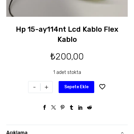
Hp 15-ay114nt Lcd Kablo Flex
Kablo
₺
200,00
1 adet stokta
-
+
Sepete Ekle
Açıklama