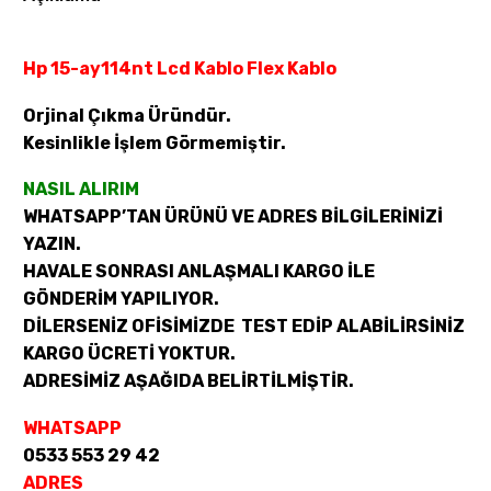
Hp 15-ay114nt Lcd Kablo Flex Kablo
Orjinal Çıkma Üründür.
Kesinlikle İşlem Görmemiştir.
NASIL ALIRIM
WHATSAPP’TAN ÜRÜNÜ VE ADRES BİLGİLERİNİZİ
YAZIN.
HAVALE SONRASI ANLAŞMALI KARGO İLE
GÖNDERİM YAPILIYOR.
DİLERSENİZ OFİSİMİZDE TEST EDİP ALABİLİRSİNİZ
KARGO ÜCRETİ YOKTUR.
ADRESİMİZ AŞAĞIDA BELİRTİLMİŞTİR.
WHATSAPP
0533 553 29 42
ADRES