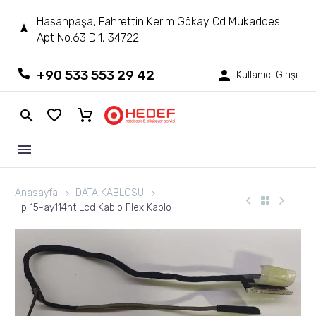
Hasanpaşa, Fahrettin Kerim Gökay Cd Mukaddes
Apt No:63 D:1, 34722
+90 533 553 29 42
Kullanıcı Girişi
Anasayfa
DATA KABLOSU
Hp 15-ay114nt Lcd Kablo Flex Kablo