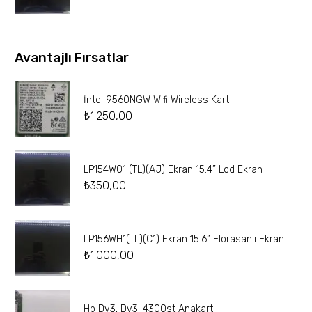
Avantajlı Fırsatlar
İntel 9560NGW Wifi Wireless Kart
₺
1.250,00
LP154W01 (TL)(AJ) Ekran 15.4” Lcd Ekran
₺
350,00
LP156WH1(TL)(C1) Ekran 15.6” Florasanlı Ekran
₺
1.000,00
Hp Dv3, Dv3-4300st Anakart