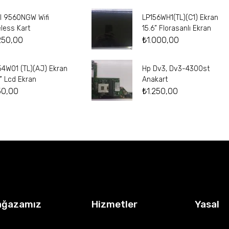
el 9560NGW Wifi
LP156WH1(TL)(C1) Ekran
eless Kart
15.6” Florasanlı Ekran
250,00
₺
1.000,00
54W01 (TL)(AJ) Ekran
Hp Dv3, Dv3-4300st
4” Lcd Ekran
Anakart
50,00
₺
1.250,00
ağazamız
Hizmetler
Yasal