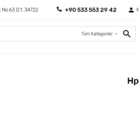
+90 533 553 29 42
 No:63 D:1, 34722
K
Tüm Kategoriler
Hp