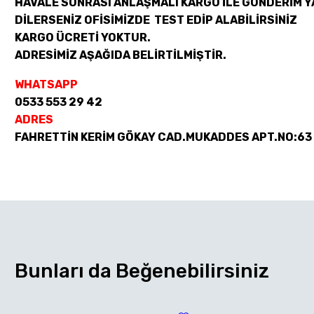
HAVALE SONRASI ANLAŞMALI KARGO İLE GÖNDERİM Y
DİLERSENİZ OFİSİMİZDE TEST EDİP ALABİLİRSİNİZ
KARGO ÜCRETİ YOKTUR.
ADRESİMİZ AŞAĞIDA BELİRTİLMİŞTİR.
WHATSAPP
0533 553 29 42
ADRES
FAHRETTİN KERİM GÖKAY CAD.MUKADDES APT.NO:63
Bunları da Beğenebilirsiniz