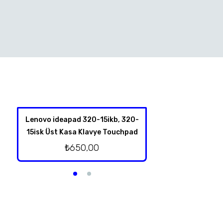
Lenovo ideapad 320-15ikb, 320-
Hp Omen 17-an00
15isk Üst Kasa Klavye Touchpad
Kablolu Or
₺
650,00
₺
500,