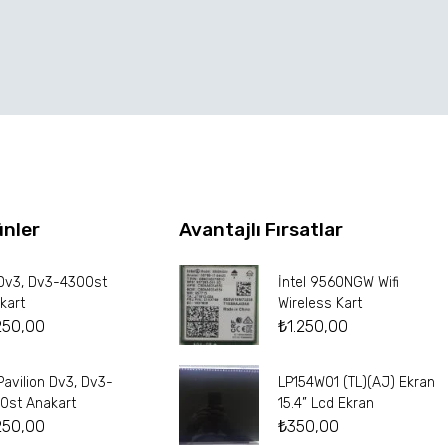
ünler
Avantajlı Fırsatlar
Dv3, Dv3-4300st
İntel 9560NGW Wifi
kart
Wireless Kart
250,00
₺
1.250,00
Pavilion Dv3, Dv3-
LP154W01 (TL)(AJ) Ekran
0st Anakart
15.4” Lcd Ekran
250,00
₺
350,00