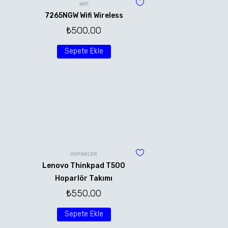
WİFİ
7265NGW Wifi Wireless
₺
500,00
Sepete Ekle
HOPARLÖR
Lenovo Thinkpad T500
Hoparlör Takımı
₺
550,00
Sepete Ekle