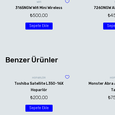
WİFİ
3165NGW Wifi Mini Wireless
7260NGW AN 
₺
500,00
₺
4
Sepete Ekle
Sepe
Benzer Ürünler
HOPARLÖR
HOP
Toshiba Satellite L350-16X
Monster Abra 
Hoparlör
Ta
₺
200,00
₺
7
Sepete Ekle