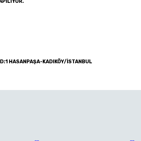
APILIYOR.
 D:1 HASANPAŞA-KADIKÖY/İSTANBUL