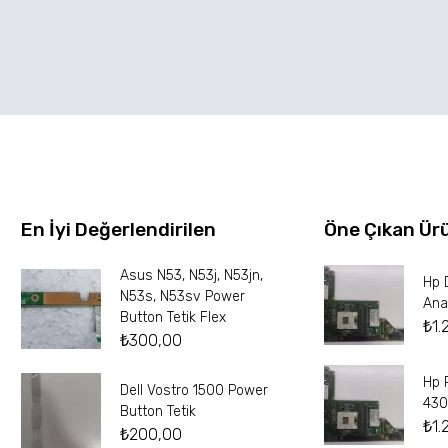
En İyi Değerlendirilen
Öne Çıkan Ür
Asus N53, N53j, N53jn,
Hp 
N53s, N53sv Power
Ana
Button Tetik Flex
₺
1.
₺
300,00
Hp 
Dell Vostro 1500 Power
430
Button Tetik
₺
1.
₺
200,00