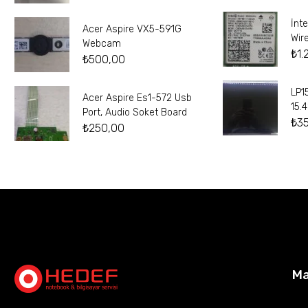
İnt
Acer Aspire VX5-591G
Wir
Webcam
₺
1.
₺
500,00
LP1
Acer Aspire Es1-572 Usb
15.
Port, Audio Soket Board
₺
3
₺
250,00
M