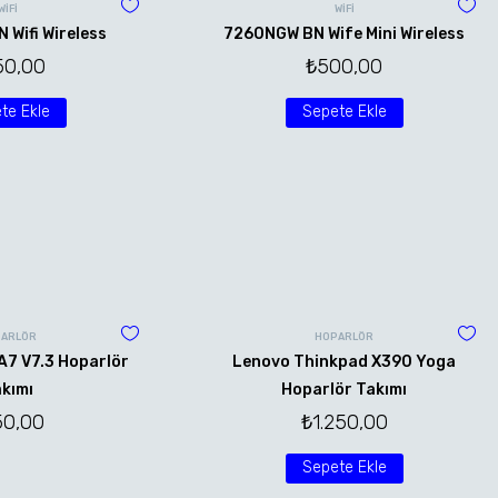
WİFİ
WİFİ
Wifi Wireless
7260NGW BN Wife Mini Wireless
50,00
₺
500,00
te Ekle
Sepete Ekle
ARLÖR
HOPARLÖR
A7 V7.3 Hoparlör
Lenovo Thinkpad X390 Yoga
kımı
Hoparlör Takımı
50,00
₺
1.250,00
Sepete Ekle